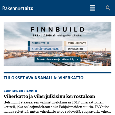
TULOKSET AVAINSANALLA: VIHERKATTO
KAUPUNKIRAKENTAMINEN
Viherkatto ja viherjulkisivu kerrostaloon
Helsingin Jätkäsaareen valmistui elokuussa 2017 viherkattoinen
kortteli, joka on laajuudeltaan ehkä Pohjoismaiden suurin. TA-Yhtiöt
haluaa selvittää, miten viherkatto sitoo sadevettä, suojaavatko vihe...