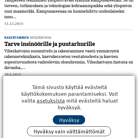
Tampereen teknillinen yliopisto avasi syksyllä Kampusareenan. Se on
tieteen, tutkimuksen ja teknologian kohtaamispaikka sekä yliopiston
uusi maamerkki. Kampusareenaa on luonnehdittu uudenlaiseksi
inno...
11.12.2015
RAKENTAMINEN
INFOGRAFIIKKA
Tarve insinöörille ja puutarhurille
Viherkattojen suunnittelu ja rakentaminen vaatii ymmärrystä
rakennetekniikasta, kasvukerrosten vesitaloudesta ja kasvien
sopeutuvuudesta vaihteleviin olosuhteisiin. Viherkattojen historia on
ikivanha,...
29.5.2015
Tämä sivusto käyttää evästeitä
käyttökokemuksen parantamiseksi. Voit
valita
asetuksista
mitä evästeitä haluat
hyväksyä.
Hyväksy
Hyväksy vain välttämättömät