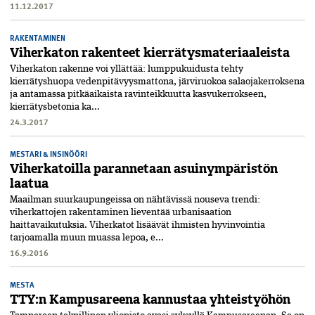
11.12.2017
RAKENTAMINEN
Viherkaton rakenteet kierrätysmateriaaleista
Viherkaton rakenne voi yllättää: lumppukuidusta tehty
kierrätyshuopa vedenpitävyysmattona, järviruokoa salaojakerroksena
ja antamassa pitkäaikaista ravinteikkuutta kasvukerrokseen,
kierrätysbetonia ka...
24.3.2017
MESTARI & INSINÖÖRI
Viherkatoilla parannetaan asuinympäristön
laatua
Maailman suurkaupungeissa on nähtävissä nouseva trendi:
viherkattojen rakentaminen lieventää urbanisaation
haittavaikutuksia. Viherkatot lisäävät ihmisten hyvinvointia
tarjoamalla muun muassa lepoa, e...
16.9.2016
MESTA
TTY:n Kampusareena kannustaa yhteistyöhön