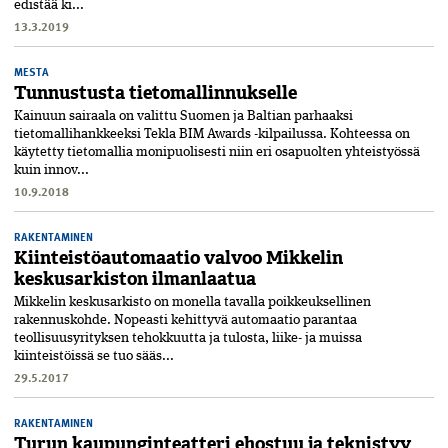
edistää ki...
13.3.2019
MESTA
Tunnustusta tietomallinnukselle
Kainuun sairaala on valittu Suomen ja Baltian parhaaksi
tietomallihankkeeksi Tekla BIM Awards -kilpailussa. Kohteessa on
käytetty tietomallia monipuolisesti niin eri osapuolten yhteistyössä
kuin innov...
10.9.2018
RAKENTAMINEN
Kiinteistöautomaatio valvoo Mikkelin
keskusarkiston ilmanlaatua
Mikkelin keskusarkisto on monella tavalla poikkeuksellinen
rakennuskohde. Nopeasti kehittyvä automaatio parantaa
teollisuusyrityksen tehokkuutta ja tulosta, liike- ja muissa
kiinteistöissä se tuo sääs...
29.5.2017
RAKENTAMINEN
Turun kaupunginteatteri ehostuu ja teknistyy