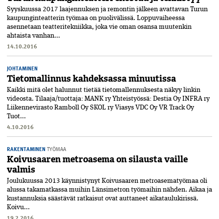
Syyskuussa 2017 laajennuksen ja remontin jälkeen avattavan Turun
kaupunginteatterin työmaa on puolivälissä. Loppuvaiheessa
asennetaan teatteritekniikka, joka vie oman osansa muutenkin
ahtaista vanhan...
14.10.2016
JOHTAMINEN
Tietomallinnus kahdeksassa minuutissa
Kaikki mitä olet halunnut tietää tietomallennuksesta näkyy linkin
videosta. Tilaaja/tuottaja: MANK ry Yhteistyössä: Destia Oy INFRA ry
Liikennevirasto Ramboll Oy SKOL ry Viasys VDC Oy VR Track Oy
Tuot...
4.10.2016
RAKENTAMINEN
TYÖMAA
Koivusaaren metroasema on silausta vaille
valmis
Joulukuussa 2013 käynnistynyt Koivusaaren metroasematyömaa oli
alussa takamatkassa muihin Länsimetron työmaihin nähden. Aikaa ja
kustannuksia säästävät ratkaisut ovat auttaneet aikataulukirissä.
Koivu...
19.2.2016