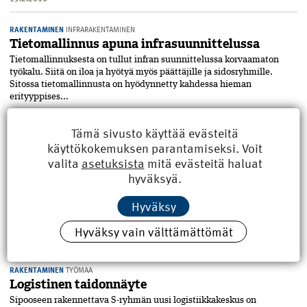
RAKENTAMINEN
INFRARAKENTAMINEN
Tietomallinnus apuna infrasuunnittelussa
Tietomallinnuksesta on tullut infran suunnittelussa korvaamaton
työkalu. Siitä on iloa ja hyötyä myös päättäjille ja sidosryhmille.
Sitossa tietomallinnusta on hyödynnetty kahdessa hieman
erityyppises...
19.2.2016
Tämä sivusto käyttää evästeitä
RAKENTAMINEN
TYÖMAA
käyttökokemuksen parantamiseksi. Voit
Jätkäsaaren pilvenpiirtäjähotelli tulee kuin
valita
asetuksista
mitä evästeitä haluat
tuleekin
hyväksyä.
Pitkä juupas-eipäs vääntö Jätkäsaaren tornihotellista päättyi juupas-
kannan voittoon. Toteutuvan hankkeen myötä norjalainen
Hyväksy
pääurakoitsija HENT Ab myös etabloitui Suomeen. Vauhdilla uudeksi
kaupungino...
Hyväksy vain välttämättömät
11.12.2015
RAKENTAMINEN
TYÖMAA
Logistinen taidonnäyte
Sipooseen rakennettava S-ryhmän uusi logistiikkakeskus on