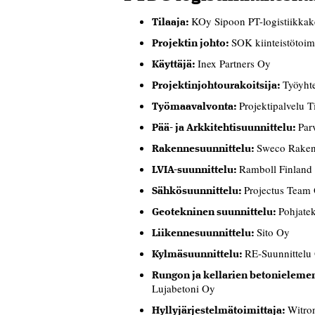
KOy Sipoon PT-logistiikka
Tilaaja:
SOK kiinteistötoim
Projektin johto:
Inex Partners Oy
Käyttäjä:
Työyht
Projektinjohtourakoitsija:
Projektipalvelu T
Työmaavalvonta:
Par
Pää- ja Arkkitehtisuunnittelu:
Sweco Raken
Rakennesuunnittelu:
Ramboll Finland
LVIA-suunnittelu:
Projectus Team
Sähkösuunnittelu:
Pohjate
Geotekninen suunnittelu:
Sito Oy
Liikennesuunnittelu:
RE-Suunnittelu
Kylmäsuunnittelu:
Rungon ja kellarien betonielemen
Lujabetoni Oy
Witro
Hyllyjärjestelmätoimittaja: