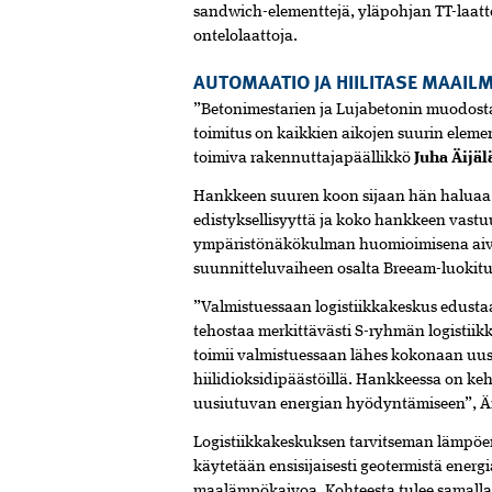
sandwich-elementtejä, yläpohjan TT-laatto
ontelolaattoja.
AUTOMAATIO JA HIILITASE MAAIL
”Betonimestarien ja Lujabetonin muodost
toimitus on kaikkien aikojen suurin eleme
toimiva rakennuttajapäällikkö
Juha Äijäl
Hankkeen suuren koon sijaan hän haluaa 
edistyksellisyyttä ja koko hankkeen vastu
ympäristönäkökulman huomioimisena aivan
suunnitteluvaiheen osalta Breeam-luokitu
”Valmistuessaan logistiikkakeskus edusta
tehostaa merkittävästi S-ryhmän logistiikk
toimii valmistuessaan lähes kokonaan uusiu
hiilidioksidipäästöillä. Hankkeessa on ke
uusiutuvan energian hyödyntämiseen”, Äi
Logistiikkakeskuksen tarvitseman lämpö
käytetään ensisijaisesti geotermistä energ
maalämpökaivoa. Kohteesta tulee samalla