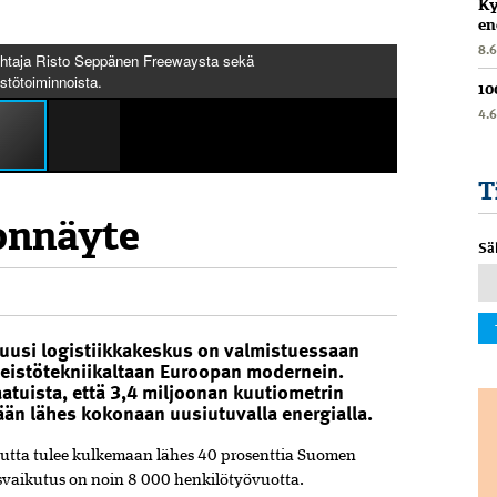
Ky
en
8.
ohtaja Risto Seppänen Freewaysta sekä
stötoiminnoista.
10
4.
T
onnäyte
Sä
6
uusi logistiikkakeskus on valmistuessaan
nteistötekniikaltaan Euroopan modernein.
tuista, että 3,4 miljoonan kuutiometrin
ään lähes kokonaan uusiutuvalla energialla.
utta tulee kulkemaan lähes 40 prosenttia Suomen
yysvaikutus on noin 8 000 henkilötyövuotta.