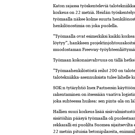
Katon rajassa työskenteleviä talotekniikka
korkeus on 22 metriä. Heidän työskentely
työmaalla näkee kolme suurta henkilönostin
henkilönostimia on joka puolella.
”Työmaalla ovat esimerkiksi kaikki korke
löytyy”, hankkeen projektinjohtourakoit
muodostaman Freeway-työyhteenliittymä
Työmaan kokonaisvahvuus on tällä hetke
”Työmaahenkilöstöstä reilut 200 on talote
talotekniikka-asennuksista tulee lähelle 
SOK:n tytäryhtiö Inex Partnersin käyttöö
rakentaminen on itsessään vaativa logist
joka suhteessa huikea: sen pinta-ala on l
Hallien suuri korkeus lisää sisävalmistus
sisätöihin pääsyä työmaalla oli puolestaa
rekkaralli eri puolilta Suomea sijaitsevilt
22 metrin pituisia betonipilareita, enimmi