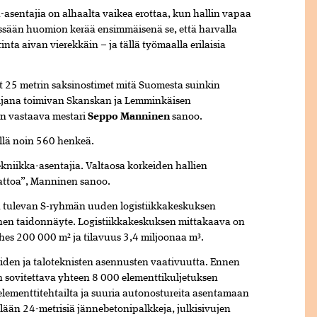
-asentajia on alhaalta vaikea erottaa, kun hallin vapaa
ssään huomion kerää ensimmäisenä se, että harvalla
ta aivan vierekkäin – ja tällä työmaalla erilaisia
at 25 metrin saksinostimet mitä Suomesta suinkin
sijana toimivan Skanskan ja Lemminkäisen
n vastaava mestari
Seppo Manninen
sanoo.
llä noin 560 henkeä.
kniikka-asentajia. Valtaosa korkeiden hallien
kattoa”, Manninen sanoo.
n tulevan S-ryhmän uuden logistiikkakeskuksen
inen taidonnäyte. Logistiikkakeskuksen mittakaava on
ähes 200 000 m² ja tilavuus 3,4 miljoonaa m³.
töiden ja taloteknisten asennusten vaativuutta. Ennen
n sovitettava yhteen 8 000 elementtikuljetuksen
a elementtitehtailta ja suuria autonostureita asentamaan
llään 24-metrisiä jännebetonipalkkeja, julkisivujen