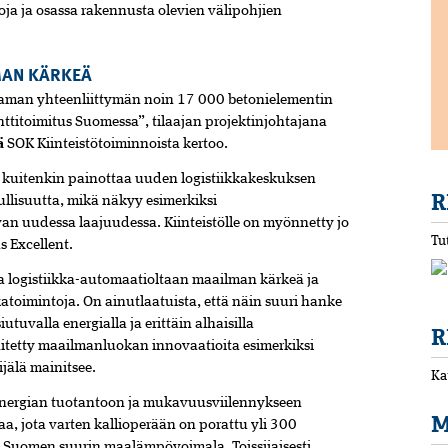
ja ja osassa rakennusta olevien välipohjien
MAN KÄRKEÄ
aman yhteenliittymän noin 17 000 betonielementin
nttitoimitus Suomessa”, tilaajan projektinjohtajana
ä
SOK Kiinteistötoiminnoista kertoo.
kuitenkin painottaa uuden logistiikkakeskuksen
R
ullisuutta, mikä näkyy esimerkiksi
 uudessa laajuudessa. Kiinteistölle on myönnetty jo
Tu
s Excellent.
a logistiikka-automaatioltaan maailman kärkeä ja
atoimintoja. On ainutlaatuista, että näin suuri hanke
tuvalla energialla ja erittäin alhaisilla
R
hitetty maailmanluokan innovaatioita esimerkiksi
jälä mainitsee.
Ka
energian tuotantoon ja mukavuusviilennykseen
M
iaa, jota varten kallioperään on porattu yli 300
 Suomen suurin maalämpövoimala. Toissijaisesti