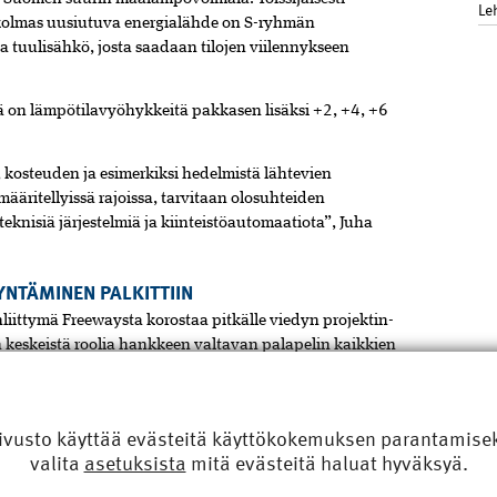
Le
 kolmas uusiutuva energialähde on S-ryhmän
a tuulisähkö, josta saadaan tilojen viilennykseen
össä on lämpötilavyöhykkeitä pakkasen lisäksi +2, +4, +6
 kosteuden ja esimerkiksi hedelmistä lähtevien
ääritellyissä rajoissa, tarvitaan olosuhteiden
oteknisiä järjestelmiä ja kiinteistöautomaatiota”, Juha
NTÄMINEN PALKITTIIN
liittymä Freewaysta korostaa pitkälle viedyn projektin-
 keskeistä roolia hankkeen valtavan palapelin kaikkien
a.
nen ovat koonneet hankkeeseen parhaan
ivusto käyttää evästeitä käyttökokemuksen parantamiseks
valita
asetuksista
mitä evästeitä haluat hyväksyä.
elun lisäksi myös toteutuksessa hyvin kattavasti ja
- ja teollisuusrakentamisen sarjan voitto Tekla BIM