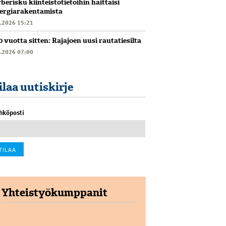
berisku kiinteistötietoihin haittaisi
ergiarakentamista
6.2026 15:21
0 vuotta sitten: Rajajoen uusi rautatiesilta
6.2026 07:00
ilaa uutiskirje
hköposti
Yhteistyökumppanit