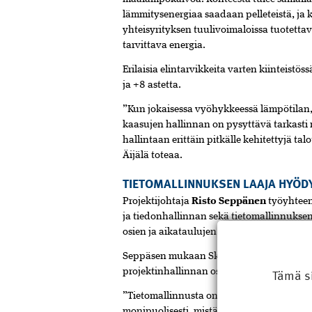
lämmitysenergiaa saadaan pelleteistä, ja
yhteisyrityksen tuulivoimaloissa tuotettav
tarvittava energia.
Erilaisia elintarvikkeita varten kiinteist
ja +8 astetta.
”Kun jokaisessa vyöhykkeessä lämpötilan,
kaasujen hallinnan on pysyttävä tarkasti m
hallintaan erittäin pitkälle kehitettyjä tal
Äijälä toteaa.
TIETOMALLINNUKSEN LAAJA HYÖDY
Projektijohtaja
Risto Seppänen
työyhteen
ja tiedonhallinnan sekä tietomallinnuksen
osien ja aikataulujen yhteensovittamisess
Seppäsen mukaan Skanska ja Lemminkäi
Tämä s
projektinhallinnan osaamisensa.
”Tietomallinnusta on hyödynnetty suunnitt
monipuolisesti, mistä osoituksena on infra