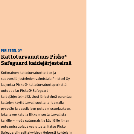
PIRISTEEL OY
Kattoturvauutuus Pisko®
Safeguard kaidejärjestelmä
Kotimainen kattoturvatuotteiden ja
sadevesijärjestelmien valmistaja Piristeel Oy
laajentaa Pisko®-kattoturvatuoteperhettä
uutuudella: Pisko® Safeguard -
kaidejärjestelmällä. Uusi järjestelmä parantaa
kattojen käyttöturvallisuutta tarjoamalla
pysyvän ja passiivisen putoamissuojauksen,
joka tekee katolla liikkumisesta turvallista
kaikille – myös satunnaisille kävijöille ilman
putoamissuojauskoulutusta. Katso Pisko
Safeguardin esittelyvideo: Helposti kohteisiin