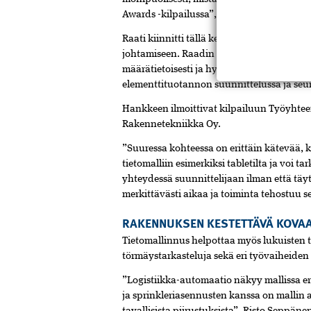
Awards -kilpailussa”, Seppänen kehaisee.
Raati kiinnitti tällä kertaa erityistä huom
johtamiseen. Raadin mukaan tässä valtav
määrätietoisesti ja hyvässä yhteistyössä 
elementtituotannon suunnittelussa ja seur
Hankkeen ilmoittivat kilpailuun Työyhtee
Rakennetekniikka Oy.
”Suuressa kohteessa on erittäin kätevää,
tietomalliin esimerkiksi tabletilta ja voi 
yhteydessä suunnittelijaan ilman että täy
merkittävästi aikaa ja toiminta tehostuu
RAKENNUKSEN KESTETTÄVÄ KOVAA
Tietomallinnus helpottaa myös lukuisten t
törmäystarkasteluja sekä eri työvaiheiden
”Logistiikka-automaatio näkyy mallissa eri
ja sprinkleriasennusten kanssa on malli