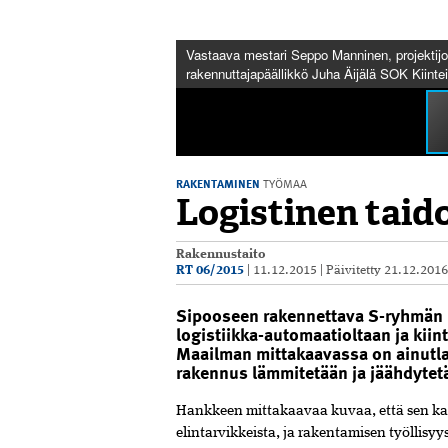
Vastaava mestari Seppo Manninen, projektij
rakennuttajapäällikkö Juha Äijälä SOK Kiintei
RAKENTAMINEN
TYÖMAA
Logistinen taid
Rakennustaito
RT 06/2015
|
11.12.2015
|
Päivitetty
21.12.201
Sipooseen rakennettava S-ryhmän 
logistiikka-automaatioltaan ja kii
Maailman mittakaavassa on ainutlaa
rakennus lämmitetään ja jäähdytet
Hankkeen mittakaavaa kuvaa, että sen ka
elintarvikkeista, ja rakentamisen työllis