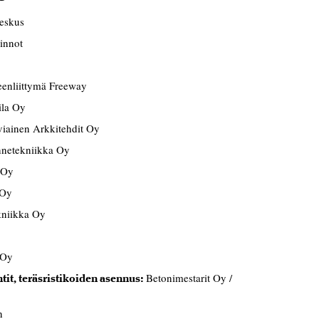
keskus
innot
eenliittymä Freeway
ila Oy
viainen Arkkitehdit Oy
netekniikka Oy
 Oy
 Oy
kniikka Oy
 Oy
Betonimestarit Oy /
tit, teräsristikoiden asennus:
n