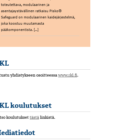
toteutettava, modulaarinen ja
asentajaystävällinen ratkaisu Pisko®
Safeguard on modulaarinen kaidejärjestelmä,
joka koostuu muutamasta
pääkomponentista. […]
KL
tustu yhdistykseen osoitteessa
www.rkl.fi
.
KL koulutukset
tso koulutukset
tästä
linkistä.
ediatiedot