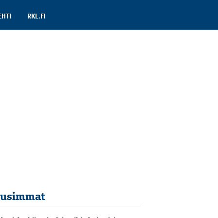
EHTI
RKL.FI
usimmat