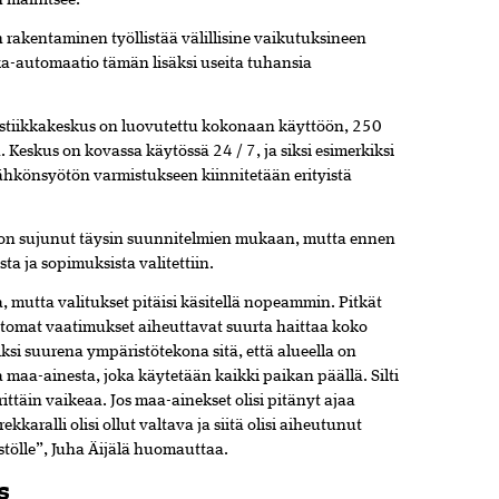
n mainitsee.
rakentaminen työllistää välillisine vaikutuksineen
kka-automaatio tämän lisäksi useita tuhansia
istiikkakeskus on luovutettu kokonaan käyttöön, 250
. Keskus on kovassa käytössä 24 / 7, ja siksi esimerkiksi
ähkönsyötön varmistukseen kiinnitetään erityistä
 on sujunut täysin suunnitelmien mukaan, mutta ennen
ta ja sopimuksista valitettiin.
, mutta valitukset pitäisi käsitellä nopeammin. Pitkät
ttomat vaatimukset aiheuttavat suurta haittaa koko
ksi suurena ympäristötekona sitä, että alueella on
 maa-ainesta, joka käytetään kaikki paikan päällä. Silti
ttäin vaikeaa. Jos maa-ainekset olisi pitänyt ajaa
kkaralli olisi ollut valtava ja siitä olisi aiheutunut
tölle”, Juha Äijälä huomauttaa.
s