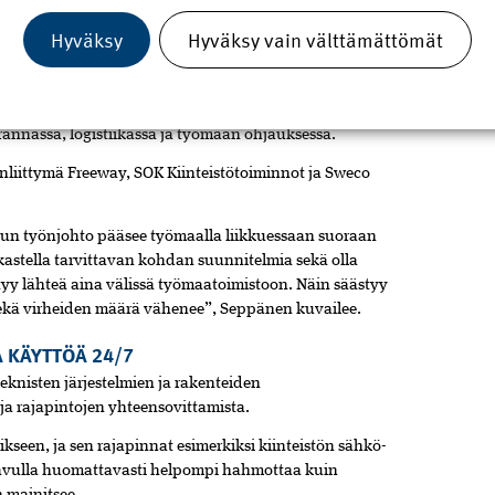
Hyväksy
Hyväksy vain välttämättömät
iota projektiryhmän yhteistyöhön ja tiedolla
assa hankkeessa on hyödynnetty mallinnettuja tietoja
osapuolten kesken. Lisäksi mallia on hyödynnetty
annassa, logistiikassa ja työmaan ohjauksessa.
nliittymä Freeway, SOK Kiinteistötoiminnot ja Sweco
 kun työnjohto pääsee työmaalla liikkuessaan suoraan
tarkastella tarvittavan kohdan suunnitelmia sekä olla
tyy lähteä aina välissä työmaatoimistoon. Näin säästyy
 sekä virheiden määrä vähenee”, Seppänen kuvailee.
 KÄYTTÖÄ 24/7
eknisten järjestelmien ja rakenteiden
 ja rajapintojen yhteensovittamista.
kseen, ja sen rajapinnat esimerkiksi kiinteistön sähkö-
n avulla huomattavasti helpompi hahmottaa kuin