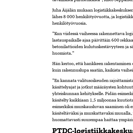
tavallisista piirustuksista”, Risto Seppäne
Juha Äijälän mukaan logistiikkakeskuksen 
lähes 8 000 henkilötyövuotta, ja logistii
henkilötyövuosia.
”Kun viidessä vaiheessa rakennettava log
lastauspaikalle ajaa päivittäin 600 rekkaa
betonilattioiden kulutuskestävyyteen ja s
huomiota.”
Hän kertoo, että hankkeen rakentaminen
kuin rakennuslupa saatiin, kaikista vaiheis
”En kannata valitusoikeuden rajoittamista
käsittelyajat ja jotkut määräysten kohtuu
yhteiskunnan kehitykselle. Pidän esimerki
käsitelty kaikkiaan 1,5 miljoonaa kuutiota
esimerkiksi murskausluvan saaminen oli eri
käsiteltäväksi ja murskattavaksi muualla, re
huomattavasti suurempaa haittaa ympäris
PTDC-logistiikkakesku