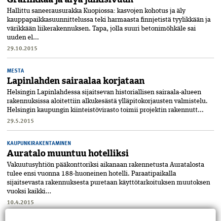
Hallittu saneerausurakka Kuopiossa: kasvojen kohotus ja äly
kauppapaikkasuunnittelussa teki harmaasta finnjetistä tyylikkään ja
värikkään liikerakennuksen. Tapa, jolla suuri betonimöhkäle sai
uuden el...
29.10.2015
MESTA
Lapinlahden sairaalaa korjataan
Helsingin Lapinlahdessa sijaitsevan historiallisen sairaala-alueen
rakennuksissa aloitettiin alkukesästä ylläpitokorjausten valmistelu.
Helsingin kaupungin kiinteistövirasto toimii projektin rakennutt...
29.5.2015
KAUPUNKIRAKENTAMINEN
Auratalo muuntuu hotelliksi
Vakuutusyhtiön pääkonttoriksi aikanaan rakennetusta Auratalosta
tulee ensi vuonna 188-huoneinen hotelli. Paraatipaikalla
sijaitsevasta rakennuksesta puretaan käyttötarkoituksen muutoksen
vuoksi kaikki...
10.4.2015