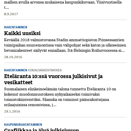
mallien avulla arvonsa mukaisena kaupunkikuvaan. Viisivuotisella
t...
8.9.2017
RAKENTAMINEN
Kaikki uusiksi
Keväällä 2018 valmistuvassa Stadin ammattiopiston Prinsessantien
toimipaikan suurremontissa vain välipohjat sekä katon ja ulkoseinien
betonirakenteet säilyvät ennallaan. Itä-Helsingin Roihuvuoressa si...
28.10.2016
RAKENTAMINEN
KORJAUSRAKENTAMINEN
Eteläranta 10:ssä vuorossa julkisivut ja
vesikatteet
Suomalaisen elinkeinoelämän talona tunnettu Eteläranta 10 on
kokenut muodonmuutoksen nykyaikaiseksi toimivaksi
toimistokiinteistöksi. Skanska on toiminut pääurakoitsijana
erilaajuisissa remonteissa, j...
29.1.2016
KAUPUNKIRAKENTAMINEN
Grafiikkaa ja älyä julkisivuun