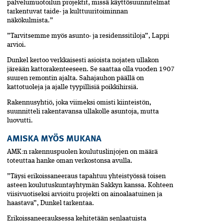
palvelumuotoilun projektit, missä käyttösuunnitelmat
tarkentuvat taide- ja kulttuuritoiminnan
näkökulmista.”
”Tarvitsemme myös asunto- ja residenssitiloja”, Lappi
arvioi.
Dunkel kertoo verkkaisesti asioista nojaten ullakon
järeään kattorakenteeseen. Se saattaa olla vuoden 1907
suuren remontin ajalta. Sahajauhon päällä on
kattotuoleja ja ajalle tyypillisiä poikkihirsiä.
Rakennusyhtiö, joka viimeksi omisti kiinteistön,
suunnitteli rakentavansa ullakolle asuntoja, mutta
luovutti.
AMISKA MYÖS MUKANA
AMK:n rakennuspuolen koulutuslinjojen on määrä
toteuttaa hanke oman verkostonsa avulla.
”Täysi erikoissaneeraus tapahtuu yhteistyössä toisen
asteen koulutuskuntayhtymän Sakkyn kanssa. Kohteen
viisivuotiseksi arvioitu projekti on ainoalaatuinen ja
haastava”, Dunkel tarkentaa.
Erikoissaneerauksessa kehitetään senlaatuista