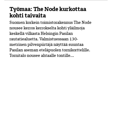
Työmaa: The Node kurkottaa
kohti taivaita
Suomen korkein toimistorakennus The Node
nousee kerros kerrokselta kohti yläilmoja
keskellä vilkasta Helsingin Pasilan
rautatiealuetta. Valmistuessaan 130-
metrinen pilvenpiirtäjä näyttää suuntaa
Pasilan aseman eteläpuolen tornikorttelille.
Tornitalo nousee ahtaalle tontille...