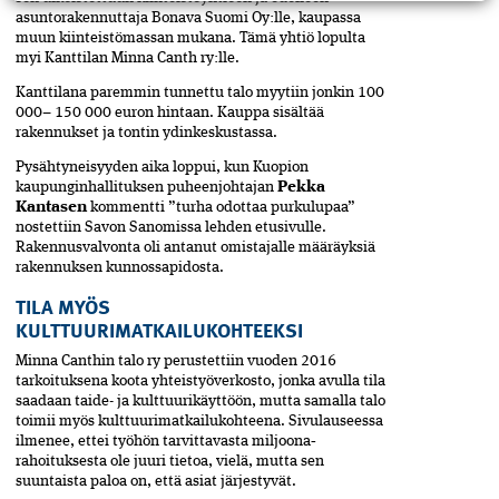
asuntorakennuttaja Bonava Suomi Oy:lle, kaupassa
muun kiinteistömassan mukana. Tämä yhtiö lopulta
myi Kanttilan Minna Canth ry:lle.
Kanttilana paremmin tunnettu talo myytiin jonkin 100
000– 150 000 euron hintaan. Kauppa sisältää
rakennukset ja tontin ydinkeskustassa.
Pysähtyneisyyden aika loppui, kun Kuopion
kaupunginhallituksen puheenjohtajan
Pekka
Kantasen
kommentti ”turha odottaa purkulupaa”
nostettiin Savon Sanomissa lehden etusivulle.
Rakennusvalvonta oli antanut omistajalle määräyksiä
rakennuksen kunnossapidosta.
TILA MYÖS
KULTTUURIMATKAILUKOHTEEKSI
Minna Canthin talo ry perustettiin vuoden 2016
tarkoituksena koota yhteistyöverkosto, jonka avulla tila
saadaan taide- ja kulttuurikäyttöön, mutta samalla talo
toimii myös kulttuurimatkailukohteena. Sivulauseessa
ilmenee, ettei työhön tarvittavasta miljoona‑
rahoituksesta ole juuri tietoa, vielä, mutta sen
suuntaista paloa on, että asiat järjestyvät.