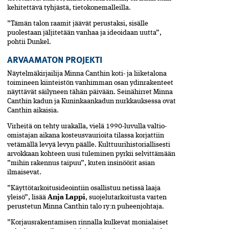
kehitettävä tyhjästä, tietokonemalleilla.
”Tämän talon raamit jäävät perustaksi, sisälle
puolestaan jäljitetään vanhaa ja ideoidaan uutta”,
pohtii Dunkel.
ARVAAMATON PROJEKTI
Näytelmäkirjailija Minna Canthin koti- ja liiketalona
toimineen kiinteistön vanhimman osan ydinrakenteet
näyttävät säilyneen tähän päivään. Seinähirret Minna
Canthin kadun ja Kuninkaankadun nurkkauksessa ovat
Canthin aikaisia.
Virheitä on tehty urakalla, vielä 1990-luvulla valtio-
omistajan aikana kosteusvaurioita tilassa korjattiin
vetämällä levyä levyn päälle. Kulttuurihistoriallisesti
arvokkaan kohteen uusi tuleminen pyrkii selvittämään
”mihin rakennus taipuu”, kuten insinöörit asian
ilmaisevat.
”Käyttötarkoitusideointiin osallistuu netissä laaja
yleisö”, lisää
Anja Lappi
,
suojelutarkoitusta varten
perustetun Minna Canthin talo ry:n puheenjohtaja.
”Korjausrakentamisen rinnalla kulkevat monialaiset