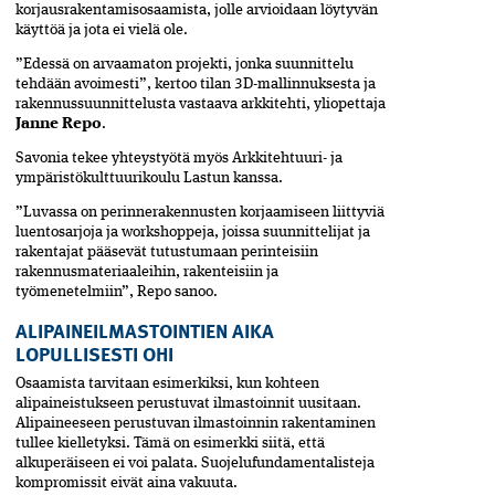
korjausrakentamisosaamista, jolle arvioidaan löytyvän
käyttöä ja jota ei vielä ole.
”Edessä on arvaamaton projekti, jonka suunnittelu
tehdään avoimesti”, kertoo tilan 3D-mallinnuksesta ja
rakennussuunnittelusta vastaava arkkitehti, yliopettaja
Janne Repo
.
Savonia tekee yhteystyötä myös Arkkitehtuuri- ja
ympäristökulttuurikoulu Lastun kanssa.
”Luvassa on perinnerakennusten korjaamiseen liittyviä
luentosarjoja ja workshoppeja, joissa suunnittelijat ja
rakentajat pääsevät tutustumaan perinteisiin
rakennusmateriaaleihin, rakenteisiin ja
työmenetelmiin”, Repo sanoo.
ALIPAINEILMASTOINTIEN AIKA
LOPULLISESTI OHI
Osaamista tarvitaan esimerkiksi, kun kohteen
alipaineistukseen perustuvat ilmastoinnit uusitaan.
Alipaineeseen perustuvan ilmastoinnin rakentaminen
tullee kielletyksi. Tämä on esimerkki siitä, että
alkuperäiseen ei voi palata. Suojelufundamentalisteja
kompromissit eivät aina vakuuta.