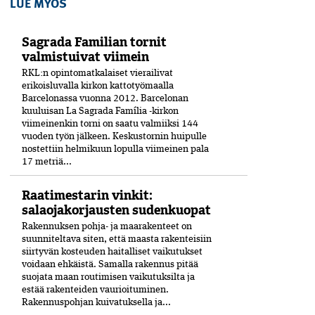
LUE MYÖS
Sagrada Familian tornit
valmistuivat viimein
RKL:n opintomatkalaiset vierailivat
erikoisluvalla kirkon kattotyömaalla
Barcelonassa vuonna 2012. Barcelonan
kuuluisan La Sagrada Família -kirkon
viimeinenkin torni on saatu valmiiksi­ 144
vuoden työn jälkeen. Keskustornin huipulle
nostettiin helmikuun lopulla viimeinen pala
17 metriä...
Raatimestarin vinkit:
salaojakorjausten sudenkuopat
Rakennuksen pohja- ja maarakenteet on
suunniteltava siten, että maasta rakenteisiin
siirtyvän kosteuden haitalliset vaikutukset
voidaan ehkäistä. Samalla rakennus pitää
suojata maan routimisen vaikutuksilta ja
estää rakenteiden vaurioituminen.
Rakennuspohjan kuivatuksella ja...