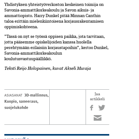
Yhdistyksen yhteistyöverkoston keskeinen toimija on
Savonia-ammattikorkeakoulu ja Savon aikuis- ja
ammattiopisto. Harry Dunkel pitää Minnan Canthin
taloa erittäin mielenkiintoisena korjausrakentamisen
oppimiskohteena.
”Tässä on nyt se työssä oppisen paikka, jota tarvitaan,
jotta pääsemme opiskelijoiden kanssa huolella
perehtymään erilaisiin korjaustapoihin”, kertoo Dunkel,
Savonia-ammattikorkeakoulun
koulutusvastuupäällikkö.
Teksti R
eijo Holopainen,
kuvat
Akseli Muraja
3D-mallinnus
,
ASIASANAT
Jaa
artikkeli
Kuopio
,
saneeraus
,
suojelukohde