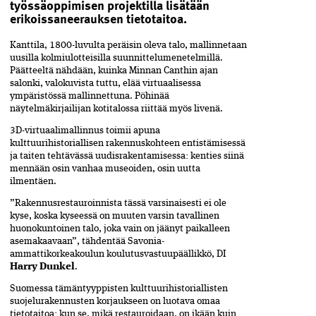
työssäoppimisen projektilla lisätään
erikoissaneerauksen tietotaitoa.
K
anttila, 1800-luvulta peräisin oleva talo
,
m
allinnetaan
uusilla kolmiulotteisilla suunnittelumenetelmillä.
Päätteeltä nähdään, kuinka Minnan Canthin ajan
salonki, valokuvista tuttu, elää virtuaalisessa
ympäristössä mallinnettuna. Pöhinää
näytelmäkirjailijan kotitalossa riittää myös livenä.
3D-virtuaalimallinnus toimii apuna
kulttuurihistoriallisen rakennuskohteen entistämisessä
ja taiten tehtävässä uudisrakentamisessa: kenties siinä
mennään osin vanhaa museoiden, osin uutta
ilmentäen.
”Rakennusrestauroinnista
tässä varsinaisesti ei ole
kyse, koska kyseessä on muuten varsin tavallinen
huonokuntoinen talo, joka vain on jäänyt paikalleen
asemakaavaan”, tähdentää Savonia-
ammattikorkeakoulun koulutusvastuupäällikkö, DI
Harry Dunkel
.
Suomessa tämäntyyppisten kulttuurihistoriallisten
suojelurakennusten korjaukseen on luotava omaa
tietotaitoa: kun se, mikä restauroidaan
,
on ikään kuin