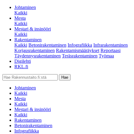
Johtaminen
Kaikki
Mesta
Kaikki
Mestari & insinööri
Kaikki
Rakentaminen
Kaikki
Betonirakentaminen
Infografiikka
Infrarakentaminen
Korjausrakentaminen
Rakentamismääräykset
Reportaasi
Täydennysrakentaminen
Teräsrakentaminen
Työmaa
Digilehti
RKL.fi
Johtaminen
Kaikki
Mesta
Kaikki
Mestari & insinööri
Kaikki
Rakentaminen
Betonirakentaminen
Infografiikka