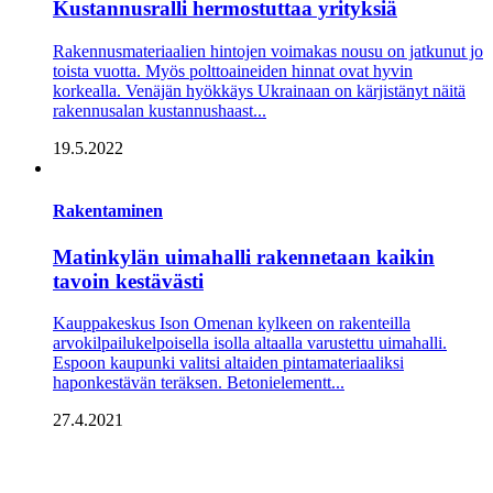
Kustannusralli hermostuttaa yrityksiä
Rakennusmateriaalien hintojen voima­kas nousu on jatkunut jo
toista vuotta. Myös polttoaineiden hinnat ovat hyvin
korkealla. Venäjän hyökkäys Ukrainaan on kärjistänyt näitä
rakennusalan kustannushaast...
19.5.2022
Rakentaminen
Matinkylän uimahalli rakennetaan kaikin
tavoin kestävästi
Kauppakeskus Ison Omenan kylkeen on rakenteilla
arvokilpailukelpoisella isolla altaalla varustettu uimahalli.
Espoon kaupunki valitsi altaiden pintamateriaaliksi
haponkestävän teräksen. Betonielementt...
27.4.2021