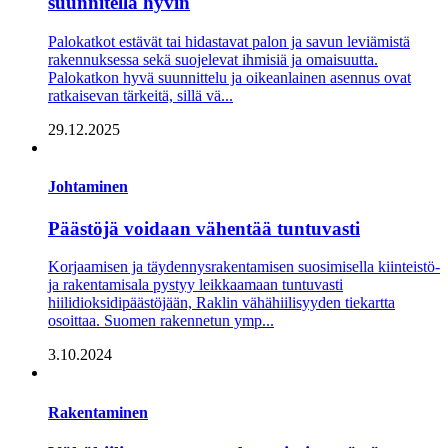
suunnitella hyvin
Palokatkot estävät tai hidastavat palon ja savun leviämistä
rakennuksessa sekä suojelevat ihmisiä ja omaisuutta.
Palokatkon hyvä suunnittelu ja oikeanlainen asennus ovat
ratkaisevan tärkeitä, sillä vä...
29.12.2025
Johtaminen
Päästöjä voidaan vähentää tuntuvasti
Korjaamisen ja täydennys­­rakentamisen suosimisella kiinteistö-
ja rakentamisala pystyy leikkaamaan tuntuvasti
hiilidioksidipäästöjään, Raklin vähähiilisyyden tiekartta
osoittaa. Suomen rakennetun ymp...
3.10.2024
Rakentaminen