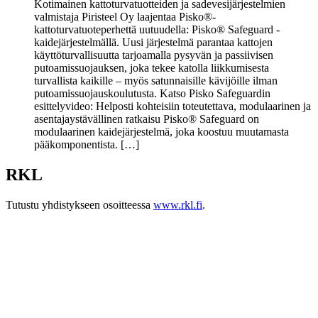
Kotimainen kattoturvatuotteiden ja sadevesijärjestelmien
valmistaja Piristeel Oy laajentaa Pisko®-
kattoturvatuoteperhettä uutuudella: Pisko® Safeguard -
kaidejärjestelmällä. Uusi järjestelmä parantaa kattojen
käyttöturvallisuutta tarjoamalla pysyvän ja passiivisen
putoamissuojauksen, joka tekee katolla liikkumisesta
turvallista kaikille – myös satunnaisille kävijöille ilman
putoamissuojauskoulutusta. Katso Pisko Safeguardin
esittelyvideo: Helposti kohteisiin toteutettava, modulaarinen ja
asentajaystävällinen ratkaisu Pisko® Safeguard on
modulaarinen kaidejärjestelmä, joka koostuu muutamasta
pääkomponentista. […]
RKL
Tutustu yhdistykseen osoitteessa
www.rkl.fi
.