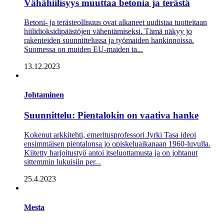
Vähähiilisyys muuttaa betonia ja terästä
Betoni- ja terästeollisuus ovat alkaneet uudistaa tuotteitaan
hiilidioksidipäästöjen vähentämiseksi. Tämä näkyy jo
rakenteiden suunnittelussa ja työmaiden hankinnoissa.
Suomessa on muiden EU-maiden ta...
13.12.2023
Johtaminen
Suunnittelu: Pientalokin on vaativa hanke
Kokenut arkkitehti, emeritus­professori Jyrki Tasa ideoi
ensimmäisen pientalonsa jo opiskelu­aikanaan 1960-luvulla.
Kiitetty harjoitus­työ antoi itse­luottamusta ja on johtanut
sittemmin lukuisiin per...
25.4.2023
Mesta