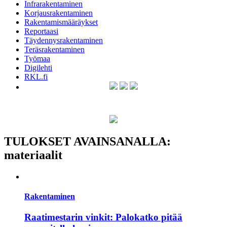
Infrarakentaminen
Korjausrakentaminen
Rakentamismääräykset
Reportaasi
Täydennysrakentaminen
Teräsrakentaminen
Työmaa
Digilehti
RKL.fi
TULOKSET AVAINSANALLA:
materiaalit
Rakentaminen
Raatimestarin vinkit: Palokatko pitää