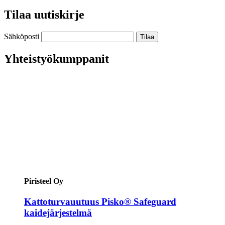
Tilaa uutiskirje
Sähköposti
Yhteistyökumppanit
Piristeel Oy
Kattoturvauutuus Pisko® Safeguard
kaidejärjestelmä