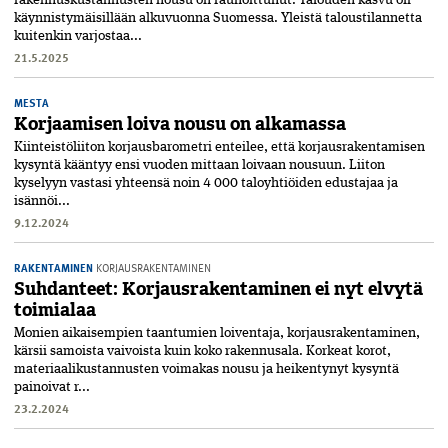
käynnistymäisillään alkuvuonna Suomessa. Yleistä taloustilannetta
kuitenkin varjostaa...
21.5.2025
MESTA
Korjaamisen loiva nousu on alkamassa
Kiinteistöliiton korjausbarometri enteilee, että korjausrakentamisen
kysyntä kääntyy ensi vuoden mittaan loivaan nousuun. Liiton
kyselyyn vastasi yhteensä noin 4 000 taloyhtiöiden edustajaa ja
isännöi...
9.12.2024
RAKENTAMINEN
KORJAUSRAKENTAMINEN
Suhdanteet: Korjausrakentaminen ei nyt elvytä
toimialaa
Monien aikaisempien taantumien loiventaja, korjausrakentaminen,
kärsii samoista vaivoista kuin koko rakennusala. Korkeat korot,
materiaalikustannusten voimakas nousu ja heikentynyt kysyntä
painoivat r...
23.2.2024