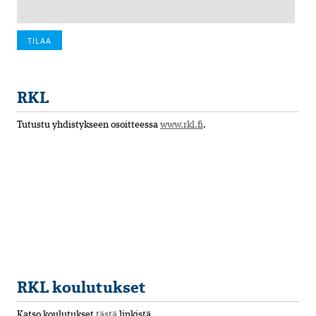
RKL
Tutustu yhdistykseen osoitteessa
www.rkl.fi
.
RKL koulutukset
Katso koulutukset
tästä
linkistä.