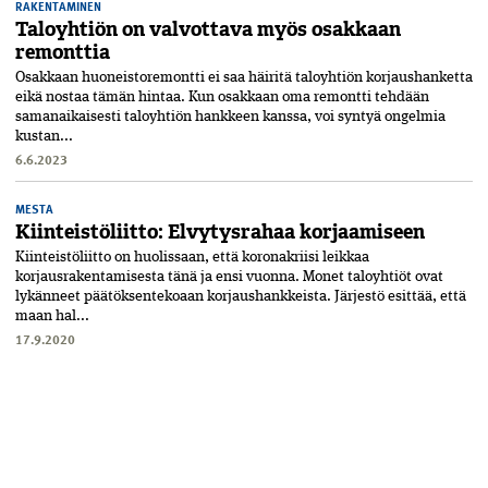
RAKENTAMINEN
Taloyhtiön on valvottava myös osakkaan
remonttia
Osakkaan huoneistoremontti ei saa häiritä taloyhtiön korjaushanketta
eikä nostaa tämän hintaa. Kun osakkaan oma remontti tehdään
saman­aikaisesti taloyhtiön hankkeen kanssa, voi syntyä ongelmia
kustan...
6.6.2023
MESTA
Kiinteistöliitto: Elvytysrahaa korjaamiseen
Kiinteistöliitto on huolissaan, että koronakriisi leikkaa
korjausrakentamisesta tänä ja ensi vuonna. Monet taloyhtiöt ovat
lykänneet päätöksentekoaan korjaushankkeista. Järjestö esittää, että
maan hal...
17.9.2020