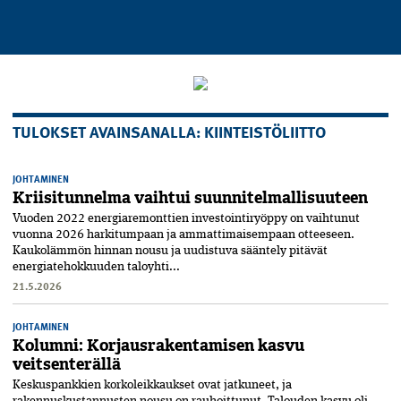
TULOKSET AVAINSANALLA: KIINTEISTÖLIITTO
JOHTAMINEN
Kriisitunnelma vaihtui suunnitelmallisuuteen
Vuoden 2022 energiaremonttien investointiryöppy on vaihtunut
vuonna 2026 harkitumpaan ja ammattimaisempaan otteeseen.
Kaukolämmön hinnan nousu ja uudistuva sääntely pitävät
energiatehokkuuden taloyhti...
21.5.2026
JOHTAMINEN
Kolumni: Korjausrakentamisen kasvu
veitsenterällä
Keskuspankkien korkoleikkaukset ovat jatkuneet, ja
rakennuskustannusten nousu on rauhoittunut. Talouden kasvu oli