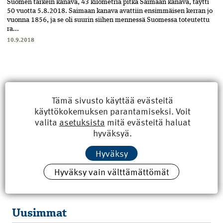
Suomen tärkein kanava, 43 kilometriä pitkä Saimaan kanava, täytti
50 vuotta 5.8.2018. Saimaan kanava avattiin ensimmäisen kerran jo
vuonna 1856, ja se oli suurin siihen mennessä Suomessa toteutettu
ra...
10.9.2018
Tämä sivusto käyttää evästeitä
käyttökokemuksen parantamiseksi. Voit
valita
asetuksista
mitä evästeitä haluat
hyväksyä.
Hyväksy
Hyväksy vain välttämättömät
Uusimmat