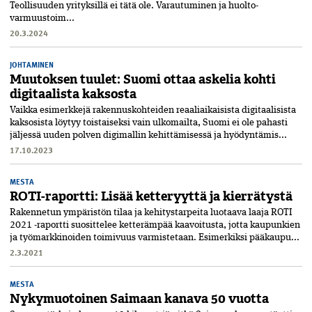
Teollisuuden yrityksillä ei tätä ole. Varautuminen­ ja huolto­
varmuustoim...
20.3.2024
JOHTAMINEN
Muutoksen tuulet: Suomi ottaa askelia kohti
digitaalista kaksosta
Vaikka esimerkkejä rakennuskohteiden reaaliaikaisista digitaalisista
kaksosista löytyy toistaiseksi vain ulkomailta, Suomi ei ole pahasti
jäljessä uuden polven digimallin kehittämisessä ja hyödyntämis...
17.10.2023
MESTA
ROTI-raportti: Lisää ketteryyttä ja kierrätystä
Rakennetun ympäristön tilaa ja kehitystarpeita luotaava laaja ROTI
2021 -raportti suosittelee ketterämpää kaavoitusta, jotta kaupunkien
ja työmarkkinoiden toimivuus varmis­tetaan. Esimerkiksi pääkaupu...
2.3.2021
MESTA
Nykymuotoinen Saimaan kanava 50 vuotta