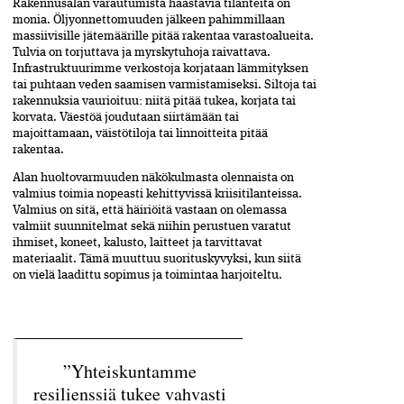
Rakennusalan varautumista haastavia tilan­teita on
monia. Öljyonnettomuuden jälkeen pahimmillaan
massiivisille jätemäärille pitää rakentaa varastoalueita.
Tulvia on torjuttava ja myrskytuhoja raivattava.
Infrastruktuurimme verkostoja korjataan lämmityksen
tai puhtaan veden saamisen varmistamiseksi. Siltoja tai
rakennuksia vaurioituu: niitä pitää tukea, korjata tai
korvata. Väestöä joudutaan siirtämään tai
majoittamaan, väistö­tiloja tai linnoitteita pitää
rakentaa.
Alan huoltovarmuuden näkökulmas­ta olennaista on
valmius toimia nopeasti­ ­kehittyvissä kriisitilanteissa.
Valmius on sitä, että häiriöitä vastaan on olemassa
valmiit suunnitelmat sekä niihin perustuen vara­tut
ihmiset, koneet, kalusto, laitteet ja tarvittavat
materiaalit. Tämä muuttuu suoritus­kyvyksi, kun siitä
on vielä laadittu sopimus ja toimintaa harjoiteltu.
”Yhteiskuntamme
resilienssiä tukee vahvasti