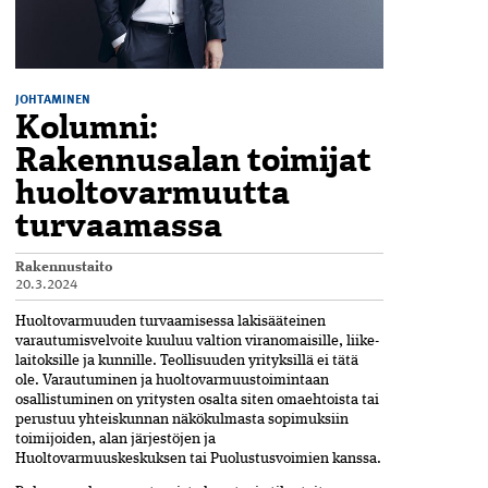
JOHTAMINEN
Kolumni:
Rakennusalan toimijat
huoltovarmuutta
turvaamassa
Rakennustaito
20.3.2024
Huoltovarmuuden turvaamisessa­ lakisääteinen
varautumisvelvoite­ kuuluu valtion viranomaisille, liike­
laitoksille ja kunnille. Teollisuuden yrityksillä ei tätä
ole. Varautuminen­ ja huolto­varmuustoimintaan
osallistuminen on yritysten osalta siten omaehtoista tai
perustuu yhteiskunnan näkökulmasta sopimuksiin
toimijoiden, alan järjestöjen ja
Huoltovarmuuskeskuksen tai Puolustusvoimien kanssa.