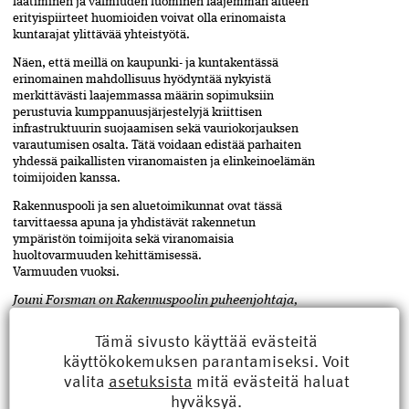
laatiminen ja val­miuden luominen laajemman alueen
erityis­piirteet huomioiden voivat olla erinomaista
kuntarajat ylittävää yhteistyötä.
Näen, että meillä on kaupunki- ja kuntakentässä
erinomainen mahdollisuus hyödyntää nykyistä
merkittävästi laajemmassa määrin sopimuksiin
perustuvia kumppanuus­järjestelyjä kriittisen
infrastruktuurin suojaamisen sekä vauriokorjauksen
varautumisen osalta. Tätä voidaan edistää parhaiten
yhdessä paikallisten viranomaisten ja elinkeinoelämän
toimijoiden kanssa.
Rakennuspooli ja sen aluetoimikunnat ovat tässä
tarvittaessa apuna ja yhdistävät rakennetun
ympäristön toimijoita sekä viranomaisia
huoltovarmuuden kehittämisessä.
Varmuuden vuoksi.
Jouni Forsman on Rakennuspoolin puheen­johtaja,
siviilityössä SRV:n johtajana, säilöö ruokaa
Tämä sivusto käyttää evästeitä
maakellarissa ja tykkää hiihtämisestä perinteisellä
tyylillä.
käyttökokemuksen parantamiseksi. Voit
valita
asetuksista
mitä evästeitä haluat
hyväksyä.