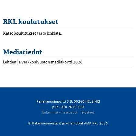
RKL koulutukset
Katso koulutukset
tästä
linkistä.
Mediatiedot
Lehden ja verkkosivuston mediakortti 2026
Rahakamarinportti 3 B, 00240 HELSINKI
puh: 010 2010 500
Tarkemmat yhteystiedot
Evästeet
© Rakennusmestarit ja –insinöörit AMK RKL 2026