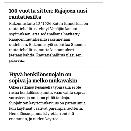
100 vuotta sitten: Rajajoen uusi
rautatiesilta
Rakennustaito 12/1926 Kuten tunnettua, on
rautatiehallitus tehnyt Venäjän kanssa
sopimuksen, että sodanaikana hävitetty
Rajajoen rautatiesilta rakennetaan
uudelleen. Rakennustyöt suorittaa Suomen
rautatiehallitus, mutta kustannukset
jaetaan kahtia. Rautatiehallitus tilasi sen
jälkeen...
Hyvä henkilönsuojain on
sopiva ja melko mukavakin
Oikea ratkaisu kesäisellä työmaalla ei ole
riisua henkilönsuojainta, vaan valita sopivat
varusteet ja muistaa pitää taukoja.
Suojainten käyttömukavuus on parantunut,
kun käyttäjät vaativat parempia tuotteita.
Henkilönsuojaimia käytetään entistä
enemmän, ja niiden käyttöä...