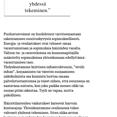
yhdessä
tekeminen.”
Puolustusvoimat on huolehtinut tarvitsemastaan
rakentamisen suorituskyvystä­ sopi­muksellisesti.
Energia- ja vesilaitokset ovat tehneet omaa
varautumistaan ja sopimuksia häiriöiden varalta.
Valtion tie- ja rata­verkoissa on kunnossapitäjille
määritelty­ sopi­muksissa yhteiskunnan edellyttämä ­
varautumisen taso.
Yhdyskuntamme kriittisen infrastruktuurin, ”siviili-
infran”, korjaamisen tai väestön suojaamisen
näkökulmista osa kunnista luottaa omaan
palvelutuotantoonsa ja toiset siihen, että resursseja on
saatavana soitosta, kun joku paikka menee rikki tai
suojaa pitää rakentaa. Tyyli on vapaa, mutta
pakollinen.
Häiriötilanteiden vaikutukset katsovat harvoin
kuntarajoja. Yhteiskuntamme­ resilienssiä tukee
vahvasti yhdessä tekeminen. Siten uhka-arvion