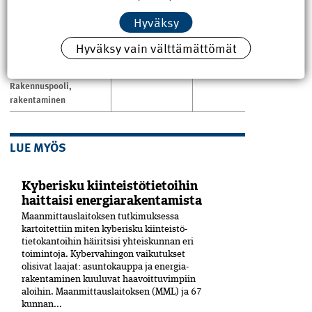
ASIASANAT
Jaa
Hyväksy
artikkeli
huoltovarmuus
,
infra
,
kolumni
,
kriittinen
Hyväksy vain välttämättömät
infrastruktuuri
,
rakennusala
,
Rakennuspooli
,
rakentaminen
LUE MYÖS
Kyberisku kiinteistötietoihin
haittaisi energiarakentamista
Maanmittauslaitoksen tutkimuksessa
kartoitettiin miten kyberisku kiinteistö­
tietokantoihin häiritsisi yhteiskunnan eri
toimintoja. Kyber­vahingon vaikutukset
olisivat laajat: asuntokauppa ja energia­
rakentaminen kuuluvat haavoittuvimpiin
aloihin. Maanmittauslaitoksen (MML) ja 67
kunnan...