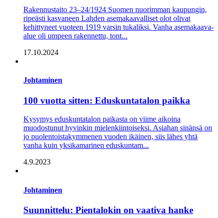
Rakennustaito 23–24/1924 Suomen nuorimman kaupungin,
ripeästi kasvaneen Lahden asemakaavalliset olot olivat
kehittyneet vuoteen 1919 varsin tukaliksi. Vanha asemakaava-
alue oli umpeen rakennettu, tont...
17.10.2024
Johtaminen
100 vuotta sitten: Eduskuntatalon paikka
Kysymys eduskuntatalon paikasta on viime aikoina
muodostunut hyvinkin mielenkiintoiseksi. Asiahan sinänsä on
jo puolentoistakymmenen vuoden ikäinen, siis lähes yhtä
vanha kuin yksikamarinen eduskuntam...
4.9.2023
Johtaminen
Suunnittelu: Pientalokin on vaativa hanke