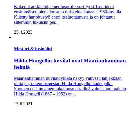
Kokenut arkkitehti, emeritus­professori Jyrki Tasa ideoi
ensimmäisen pientalonsa jo opiskelu­aikanaan 1960-luvulla.
Kiitetty harjoitus­työ antoi itse­luottamusta ja on johtanut
sittemmin lukuisiin per...
25.4.2023
Mestari & insinööri
Hilda Hongellin huvilat ovat Maarianhaminan
helmiä
Maarianhaminan huvilaidyllissä näkyy vahvasti lahjakkaan
piirtäjän, rakennusmestari Hilda Hongellin kädenjälki.
Suomen ensimmäinen raken­nusmestariksi valmistunut nainen
Hilda Hongell (1867 – 1952) on...
15.6.2021