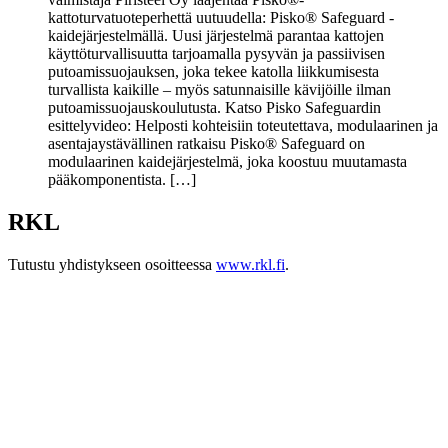
kattoturvatuoteperhettä uutuudella: Pisko® Safeguard -
kaidejärjestelmällä. Uusi järjestelmä parantaa kattojen
käyttöturvallisuutta tarjoamalla pysyvän ja passiivisen
putoamissuojauksen, joka tekee katolla liikkumisesta
turvallista kaikille – myös satunnaisille kävijöille ilman
putoamissuojauskoulutusta. Katso Pisko Safeguardin
esittelyvideo: Helposti kohteisiin toteutettava, modulaarinen ja
asentajaystävällinen ratkaisu Pisko® Safeguard on
modulaarinen kaidejärjestelmä, joka koostuu muutamasta
pääkomponentista. […]
RKL
Tutustu yhdistykseen osoitteessa
www.rkl.fi
.