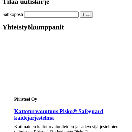
Tilaa uutiskirje
Sähköposti
Yhteistyökumppanit
Piristeel Oy
Kattoturvauutuus Pisko® Safeguard
kaidejärjestelmä
Kotimainen kattoturvatuotteiden ja sadevesijärjestelmien
valmistaja Piristeel Oy laajentaa Pisko®-