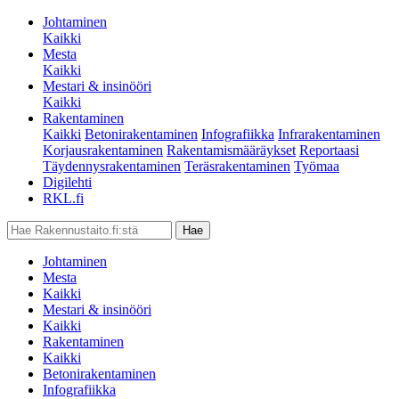
Johtaminen
Kaikki
Mesta
Kaikki
Mestari & insinööri
Kaikki
Rakentaminen
Kaikki
Betonirakentaminen
Infografiikka
Infrarakentaminen
Korjausrakentaminen
Rakentamismääräykset
Reportaasi
Täydennysrakentaminen
Teräsrakentaminen
Työmaa
Digilehti
RKL.fi
Johtaminen
Mesta
Kaikki
Mestari & insinööri
Kaikki
Rakentaminen
Kaikki
Betonirakentaminen
Infografiikka