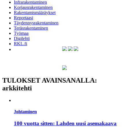
Infrarakentaminen
Korjausrakentaminen
Rakentamismääräykset
Reportaasi
Täydennysrakentaminen
Teräsrakentaminen
Työmaa
Digilehti
RKL.fi
TULOKSET AVAINSANALLA:
arkkitehti
Johtaminen
100 vuotta sitten: Lahden uusi asemakaava