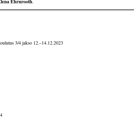
lena Ehrnrooth
.
s koulutus 3/4 jakso 12.–14.12.2023
24