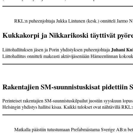
RKL:n puheenjohtaja Jukka Lintunen (kesk.) onnitteli Jarmo N
Kukkakorpi ja Nikkarikoski täyttivät pyöre
Juhani Ku
Liittohallituksen jäsen ja Porin yhdistyksen puheenjohtaja
Liittohallitus onnitteli makeasti aktiivi­jäseniään Hämeenlinnan kokou
Rakentajien SM-suunnistuskisat pidettiin S
Perinteiset rakenta­jien SM-suunnistus­kilpailut juostiin syyskuun lopus
Helsingin yhdistys hallitsi kisaa. Kaikki tulokset ovat nähtävillä RKL:n
Matkalla päästiin tutustumaan Prefabmästarna Sverige AB:n bet