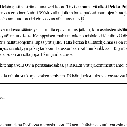
Pekka Pa
 Helsingissä ja striimattuna verkkoon. Tiivis aamupäivä alkoi
a aivan erilainen kuin 1990-luvulla, jolloin lama pudotti asuntojen hint
aahanmuutto on tärkein kasvua aiheut­tava tekijä.
 kerrottavaa sääntelystä – mutta epävarmuus jatkuu, kun asetusten sisält
yttölain uudistus. Kemppaisen mukaan rakentamislaki säädettiin väärässä
itä hallitusohjelma lupaa yrittäjille. Tällä kertaa hallitusohjelmassa on 
myös sääntelyyn ja käytäntöön. Eduskuntaan valittiin kaikkiaan 45 yritt
arvo on arviolta jopa 15 miljardia euroa.
kitehti­palvelu Oy:n perustajaosakas, ja RKL:n yrittäjäkommentit antoi
a saada rahoitusta korjausrakentamiseen. Päivän juoksu­tuksesta vastasiva
ssa.
antuntijana Pasilassa marraskuussa. Hänen tehtä­viin­sä kuuluvat esimerkik