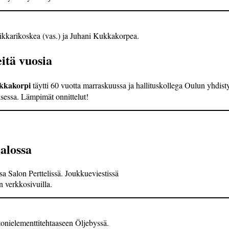
ikkarikoskea (vas.) ja Juhani Kukkakorpea.
itä vuosia
kkakorpi
täytti 60 vuotta­ marraskuussa ja hallituskollega Oulun yhdis
ksessa. Lämpimät onnittelut!
alossa
sa Salon Perttelissä. Joukkueviestissä
 verkko­sivuilla.
onielementtitehtaaseen Öljebyssä.