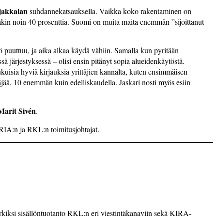
jakkalan
suhdannekatsauksella. Vaikka koko rakentaminen on
ojakin noin 40 prosenttia. Suomi on muita maita enemmän ”sijoittanut
ö puuttuu, ja aika alkaa käydä vähiin. Samalla kun pyritään
 järjestyksessä – olisi ensin pitänyt sopia alueidenkäytöstä.
lukuisia hyviä kirjauksia yrittäjien kannalta, kuten ensimmäisen
äjää, 10 enemmän kuin edelliskaudella. Jaskari nosti myös esiin
Marit Sivén
.
t RIA:n ja RKL:n toimitusjohtajat.
si sisäl­löntuotanto­ RKL:n eri viestin­tä­­­kanaviin sekä­ KIRA-