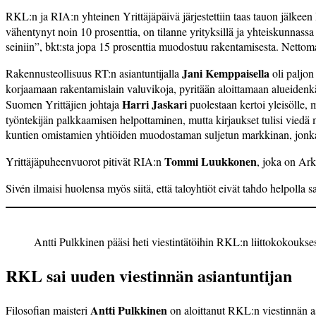
RKL:n ja RIA:n yhteinen Yrittäjäpäivä järjestettiin taas tauon jälkeen
vähentynyt noin 10 prosenttia, on tilanne yrityksillä ja yhteiskunnass
seiniin”, bkt:sta jopa 15 prosenttia muodostuu rakentamisesta. Nettom
Jani Kemppaisella
Rakennusteollisuus RT:n asiantunti­jalla
oli paljon
korjaamaan rakentamislain valuvikoja, pyritään aloittamaan alueidenkä
Harri Jaskari
Suomen Yrittäjien johtaja
puolestaan kertoi yleisölle, m
työntekijän palkkaamisen helpottaminen, mutta kirjaukset tulisi viedä 
kuntien omistamien yhtiöiden muodostaman suljetun markkinan, jonka 
Tommi Luukkonen
Yrittäjäpuheenvuorot pitivät RIA:n
, joka on Ark
Sivén ilmaisi huolensa myös siitä, että ­taloyhtiöt eivät tahdo helpoll
Antti Pulkkinen pääsi heti viestintätöihin RKL:n liittokokoukse
RKL sai uuden viestinnän asiantuntijan
Antti Pulkkinen
Filosofian maisteri
on aloittanut RKL:n viestinnän asi