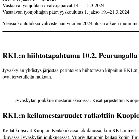
Vastaava työnjohtaja / valvojapäivät 14. – 15.3.2024
Vastaavan työnjohtajan pätevyyskoulutus 1. jakso 19.–21.3.2024
Yleisiä koulutuksia vahvistetaan vuoden 2024 alusta alkaen muun mua
RKL:n hiihtotapahtuma 10.2. Peurungalla
Jyväskylän yhdistys järjestää perinteisen hiihto­tavan kilpailun RKL:n
ovat tervetulleita mukaan.
Jyväskylän joukkue mestaruuskisoissa. Kisat järjestettiin Kuop
RKL:n keilamestaruudet ratkottiin Kuopio
Keilat kolisivat Kuopion Keilakukossa lokakuussa, kun RKL:n mestaru
(kuvassa Jyväskylän joukkueessa). Vuorivilla­tuopin keilasi kotiin Turu