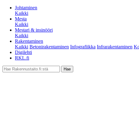
Johtaminen
Kaikki
Mesta
Kaikki
Mestari & insinööri
Kaikki
Rakentaminen
Kaikki
Betonirakentaminen
Infografiikka
Infrarakentaminen
Ko
Digilehti
RKL.fi