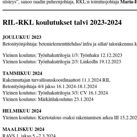
Maria-E
siisteys”, sanoo raadin puheenjohtaja, RKL:n toimitusjohtaja
RIL-RKL koulutukset talvi 2023-2024
JOULUKUU 2023
Betonityönjohtaja: betonielementtitehdas/ infra ja sillat/ talorakennu
Yleinen koulutus: Työnhakutrilogia 1/3: Työnhaku 12.12.2023
Yleinen koulutus: Työnhakutrilogia 2/3: LinkedIn 19.12.2023
TAMMIKUU 2024
Rakennuttajan turvallisuuskoordinaattori 11.1.2024 RIL
Betonityönjohtaja 4/4 jakso 16.1.2024-18.1.2024
Yleinen koulutus: Työnhakutrilogia 3/3: CV 16.1.2024
Yleinen koulutus: Märkätilakoulutus 23.1.2024
HELMIKUU 2024
Yleinen koulutus: Kiertotalous osaksi rakentamisen arkea III 15.2.20
MAALISKUU 2024
RAVS 1. jakso 5.–7.3.2024