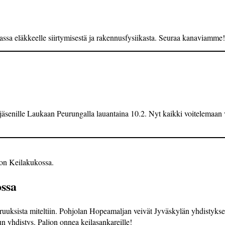
ssa eläkkeelle siirtymisestä ja rakennusfysiikasta. Seuraa kanaviamme!
 jäsenille Laukaan Peurun­galla lauantaina 10.2. Nyt kaikki voitelemaan 
ion Keilakukossa.
ssa
uksista miteltiin. Pohjolan Hopeamaljan veivät Jyväskylän yhdistykse
n yhdistys. Paljon onnea keila­sankareille!