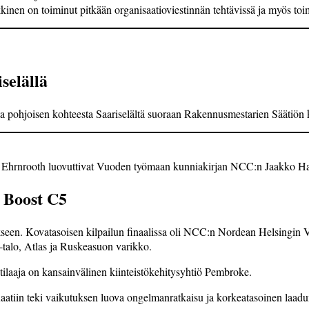
nen on toiminut pitkään organisaatioviestinnän tehtävissä ja myös toimit
selällä
a pohjoisen kohteesta Saari­selältä suoraan Rakennusmesta­rien Säätiön 
 Ehrnrooth luovuttivat Vuoden työmaan kunniakirjan NCC:n Jaakko Ha
 Boost C5
een. Kovatasoisen kilpailun finaalissa oli NCC:n Nordean Helsingin Vall
talo, Atlas ja Ruskeasuon varikko.
 tilaaja on kansainvälinen kiinteistökehitysyhtiö Pembroke.
aatiin teki vaikutuksen luova ongelmanratkaisu ja korkeatasoinen laadu