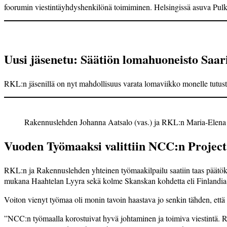
foorumin viestintä­yhdyshenkilönä toimiminen. Helsingissä asuva Pulkki
Uusi jäsenetu: Säätiön lomahuoneisto Saari
RKL:n jäsenillä on nyt mahdollisuus varata lomaviikko monelle ­tutust
Rakennuslehden Johanna Aatsalo (vas.) ja RKL:n Maria-Elena
Vuoden Työmaaksi valittiin NCC:n Project
RKL:n ja Rakennuslehden yhteinen työmaakilpailu saatiin taas päätöks
mukana Haahtelan Lyyra sekä kolme Skanskan kohdetta eli Finlandia-
Voiton vienyt työmaa oli monin tavoin haastava jo senkin tähden, että
”NCC:n työmaalla korostuivat hyvä johtaminen ja toimiva viestintä. R