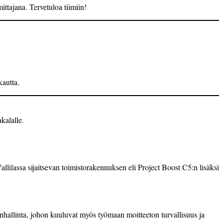
­tajana. Tervetuloa tiimiin!
kautta.
kalalle.
ilassa sijaitsevan toimistorakennuksen eli Project Boost C5:n lisäksi
nhallinta, johon kuuluvat myös työmaan moitteeton turvallisuus ja