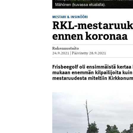
Mähönen (kuvassa etualalla).
MESTARI & INSINÖÖRI
RKL-mestaruuksi
ennen koronaa
Rakennustaito
24.9.2021
|
Päivitetty
28.9.2021
Frisbeegolf oli ensimmäistä kertaa 
mukaan enemmän kilpailijoita kuin
mestaruudesta miteltiin Kirkkonu