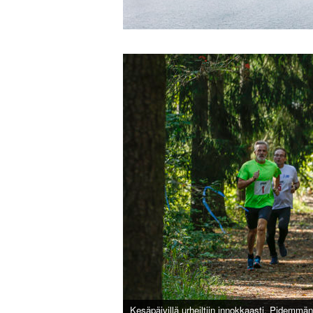
Kesäpäivillä urheiltiin innokkaasti. Pidemmä