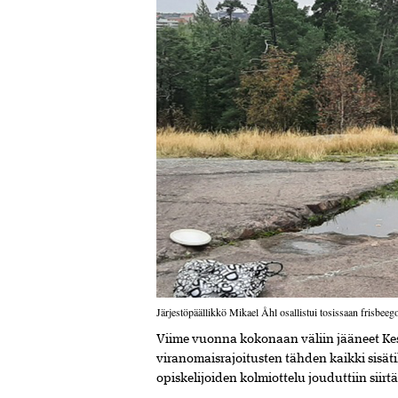
Järjestöpäällikkö Mikael Åhl osallistui tosissaan frisbeeg
Viime vuonna kokonaan väliin jääneet Kesä
viranomaisrajoitusten tähden kaikki sisä
opiskelijoiden kolmiottelu jouduttiin siir