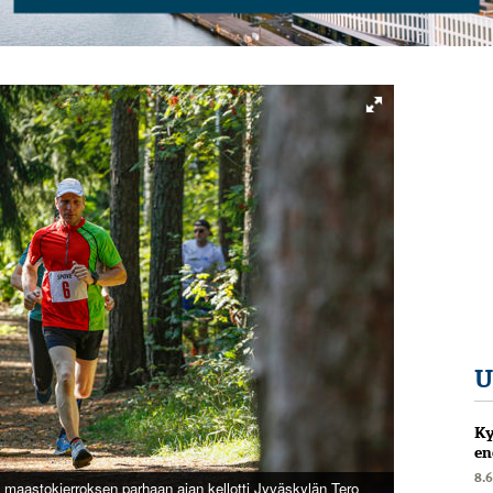
U
Ky
en
8.
n maastokierroksen parhaan ajan kellotti Jyväskylän Tero