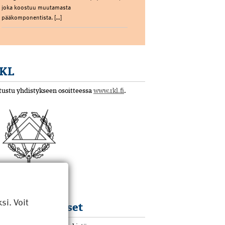
joka koostuu muutamasta
pääkomponentista. […]
KL
tustu yhdistykseen osoitteessa
www.rkl.fi
.
i. Voit
KL koulutukset