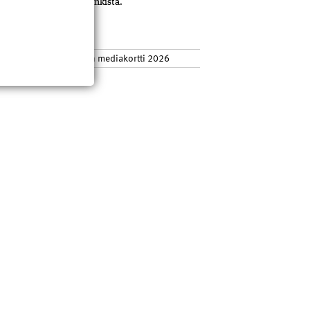
tso koulutukset
tästä
linkistä.
ediatiedot
hden ja verkkosivuston mediakortti 2026