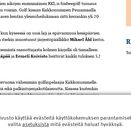
ikkien aikojen ensimmäinen RKL:n frisbeegolf-turnaus
an voimin. Golf-kisaan Kirkkonummen Peuramaalla
aren kentän yleisurheilukisaan riitti kerrankin yli 20
, kun kyseessä on uusi laji ja epävarmuus kesäpäivien
R
 itsekin innostunut järjestöpäällikkö
Mikael Åhl
kertoi.
semästä osanottajasta kolmen kärjellä oli tismalleen
Tu
käpää
ja
Eemeli Koivisto
heittivät kaikki tuloksen 52
isvuosia vähemmän golfinpelaajia Kirkkonummelle.
töä eikä palkintojenjakotilaisuutta. Kisassa kuitenkin
-lyöntipelit, Joukkuesarja, 55-, 65-, ja 75-veteraanien
.
ivusto käyttää evästeitä käyttökokemuksen parantamiseks
R
valita
asetuksista
mitä evästeitä haluat hyväksyä.