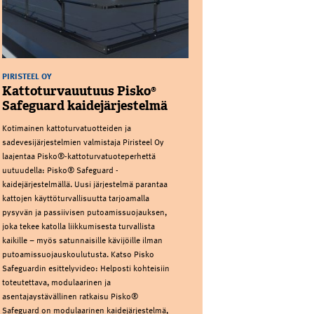
PIRISTEEL OY
Kattoturvauutuus Pisko®
Safeguard kaidejärjestelmä
Kotimainen kattoturvatuotteiden ja
sadevesijärjestelmien valmistaja Piristeel Oy
laajentaa Pisko®-kattoturvatuoteperhettä
uutuudella: Pisko® Safeguard -
kaidejärjestelmällä. Uusi järjestelmä parantaa
kattojen käyttöturvallisuutta tarjoamalla
pysyvän ja passiivisen putoamissuojauksen,
joka tekee katolla liikkumisesta turvallista
kaikille – myös satunnaisille kävijöille ilman
putoamissuojauskoulutusta. Katso Pisko
Safeguardin esittelyvideo: Helposti kohteisiin
toteutettava, modulaarinen ja
asentajaystävällinen ratkaisu Pisko®
Safeguard on modulaarinen kaidejärjestelmä,