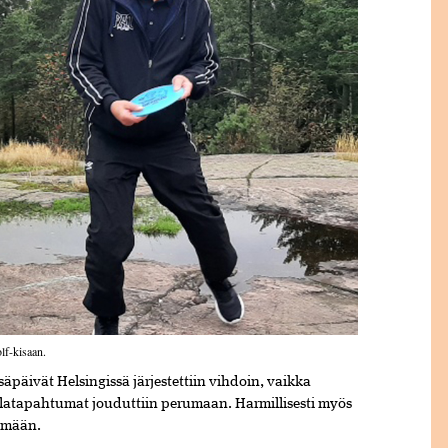
olf-kisaan.
päivät Helsingissä järjestettiin vihdoin, vaikka
tilatapahtumat jouduttiin perumaan. Harmillisesti myös
tämään.