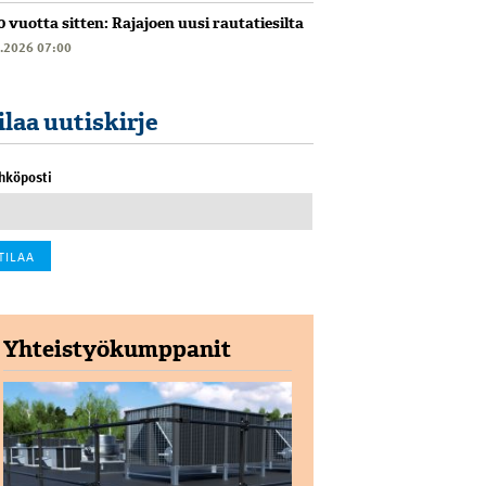
0 vuotta sitten: Rajajoen uusi rautatiesilta
6.2026 07:00
ilaa uutiskirje
hköposti
Yhteistyökumppanit