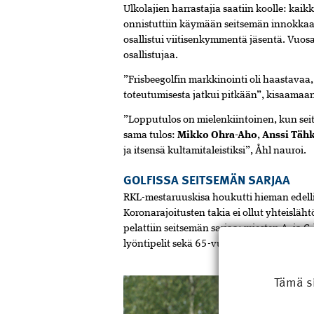
Ulkolajien harrastajia saatiin koolle: ka
onnistuttiin käymään seitsemän innokka
osallistui viitisenkymmentä jäsentä. Vuosa
osallistujaa.
”Frisbeegolfin markkinointi oli haastavaa
toteutumisesta jatkui pitkään”, kisaamaan
”Lopputulos on mielenkiintoinen, kun seit
sama tulos:
Mikko Ohra-Aho
,
Anssi Täh
ja itsensä kultamitaleistiksi”, Åhl nauroi.
GOLFISSA SEITSEMÄN SARJAA
RKL-mestaruuskisa houkutti hieman edell
Koronarajoitusten takia ei ollut yhteisläh
pelattiin seitsemän sarjaa: miesten A- ja C
lyöntipelit sekä 65-vuotiaiden pistebogey
Tämä s