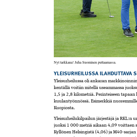
Nyt tarkkana! Juha Suominen puttaamassa.
YLEISURHEILUSSA ILAHDUTTAVA 
Yleisurheilussa oli ankaran markkinoinni
kentällä voitiin mitellä useammassa juoks
1,5 ja 2,8 kilometriä. Perinteiseen tapaan
kuulantyönnössä. Esimerkkiä nuoremmille t
Kuopiosta.
Yleisurheilukilpailun järjestäjä ja RKL:
juoksi 1 000 metriä aikaan 4,09 voittaen
Kyllönen Helsingistä (4,06) ja M40-sarj