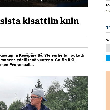
10
4.
sta kisattiin kuin
T
Sä
kisalajina Kesäpäivillä. Yleisurheilu houkutti
 monena edellisenä vuotena. Golfin RKL-
mmen Peuramaalla.