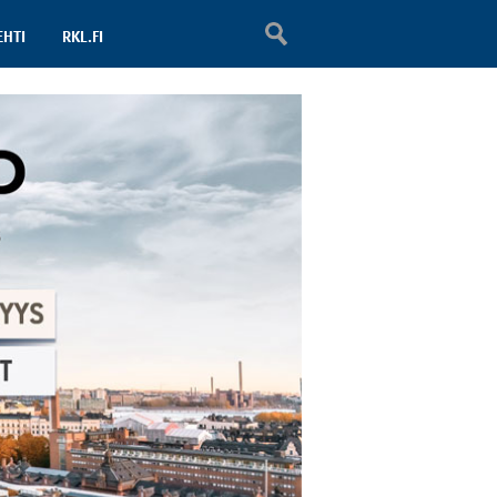
EHTI
RKL.FI