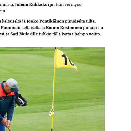
unnasta,
Juhani Kukkakorpi
. Hän vei myös
iin.
n
keltaiselta ja
Jouko Pentikäinen
punaiselta tiiltä.
i Puomisto
keltaiselta ja
Raimo Kostiainen
punaiselta
ksi, ja
Sari Mularille
tulikin tällä kertaa helppo voitto.