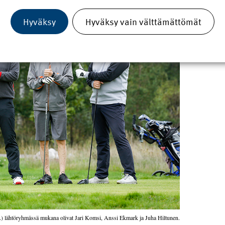
Ka
Hyväksy
Hyväksy vain välttämättömät
M
Le
.) lähtöryhmässä mukana olivat Jari Komsi, Anssi Ekmark ja Juha Hiltunen.