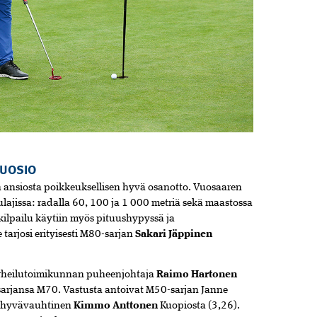
SUOSIO
n ansiosta poikkeuksellisen hyvä osanotto. Vuosaaren
ulajissa: radalla 60, 100 ja 1 000 metriä sekä maastossa
 kilpailu käytiin myös pituushypyssä ja
arjosi erityisesti M80-sarjan
Sakari Jäppinen
n urheilutoimikunnan puheenjohtaja
Raimo Hartonen
 sarjansa M70. Vastusta antoivat M50-sarjan Janne
an hyvävauhtinen
Kimmo Anttonen
Kuopiosta (3,26).