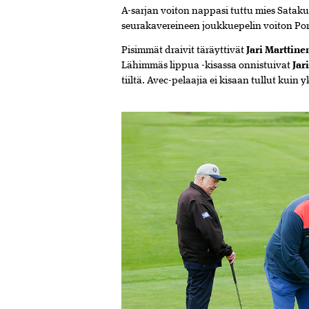
A-sarjan voiton nappasi tuttu mies Satak
seurakavereineen joukkuepelin voiton Por
Pisimmät draivit täräyttivät
Jari Marttine
Lähimmäs lippua -kisassa onnistuivat
Jar
tiiltä. Avec-pelaajia ei kisaan tullut kuin y