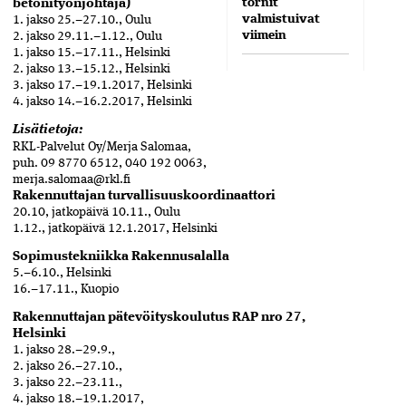
tornit
betonityönjohtaja)
valmistuivat
1. jakso 25.–27.10., Oulu
viimein
2. jakso 29.11.–1.12., Oulu
1. jakso 15.–17.11., Helsinki
2. jakso 13.–15.12., Helsinki
3. jakso 17.–19.1.2017, Helsinki
4. jakso 14.–16.2.2017, Helsinki
Lisätietoja:
RKL-Palvelut Oy/Merja Salomaa,
puh. 09 8770 6512, 040 192 0063,
merja.salomaa@rkl.fi
Rakennuttajan turvallisuuskoordinaattori
20.10, jatkopäivä 10.11., Oulu
1.12., jatkopäivä 12.1.2017, Helsinki
Sopimustekniikka Rakennusalalla
5.–6.10., Helsinki
16.–17.11., Kuopio
Rakennuttajan pätevöityskoulutus RAP nro 27,
Helsinki
1. jakso 28.–29.9.,
2. jakso 26.–27.10.,
3. jakso 22.–23.11.,
4. jakso 18.–19.1.2017,