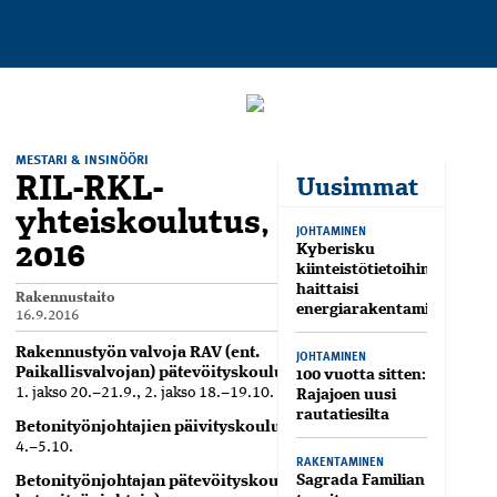
MESTARI & INSINÖÖRI
RIL-RKL-
Uusimmat
yhteiskoulutus, syksy
JOHTAMINEN
2016
Kyberisku
kiinteistötietoihin
haittaisi
Rakennustaito
energiarakentamista
16.9.2016
Rakennustyön valvoja RAV (ent.
JOHTAMINEN
100 vuotta sitten:
Paikallisvalvojan) pätevöityskoulutus, Helsinki
Rajajoen uusi
1. jakso 20.–21.9., 2. jakso 18.–19.10.
rautatiesilta
Betonityönjohtajien ­päivityskoulutus, Helsinki
4.–5.10.
RAKENTAMINEN
Sagrada Familian
Betonityönjohtajan pätevöityskoulutus (ent. 1-lk