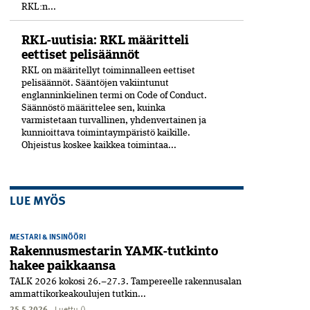
RKL:n...
RKL-uutisia: RKL määritteli
eettiset pelisäännöt
RKL on määritellyt toiminnalleen eettiset
peli­säännöt. Sääntöjen vakiintunut
englanninkielinen termi on Code of Conduct.
Säännöstö määrittelee sen, kuinka
varmistetaan turvallinen, yhdenvertainen ja
kun­nioittava toimintaympäristö kaikille.
Ohjeistus koskee kaikkea toimintaa...
LUE MYÖS
MESTARI & INSINÖÖRI
Rakennusmestarin YAMK-tutkinto
hakee paikkaansa
TALK 2026 kokosi 26.–27.3. Tampereelle rakennusalan
ammattikorkeakoulujen tutkin...
25.5.2026
Luettu ()