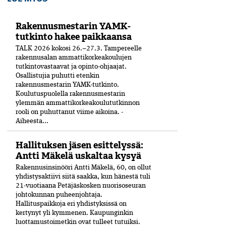
Rakennusmestarin YAMK-
tutkinto hakee paikkaansa
TALK 2026 kokosi 26.–27.3. Tampereelle
rakennusalan ammattikorkeakoulujen
tutkintovastaavat ja opinto-ohjaajat.
Osallistujia puhutti etenkin
rakennusmestarin YAMK-tutkinto.
Koulutuspuolella rakennusmestarin
ylemmän ammattikorkeakoulututkinnon
rooli on puhuttanut viime ­aikoina. ­
Aiheesta...
Hallituksen jäsen esittelyssä:
Antti Mäkelä uskaltaa kysyä
Rakennusinsinööri Antti Mäkelä, 60, on ollut
yhdistysaktiivi siitä saakka, kun hänestä tuli
21-vuo­tiaana Petäjäskosken nuoriso­seuran
johtokunnan puheenjohtaja.
Hallituspaikkoja eri yhdistyksissä on
kertynyt yli kymmenen. Kaupunginkin
luottamustoimetkin ovat tulleet tutuiksi.