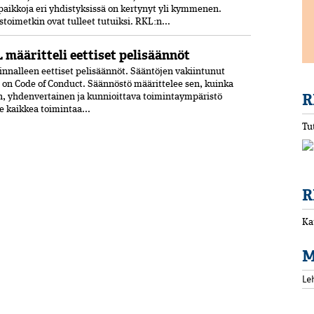
paikkoja eri yhdistyksissä on kertynyt yli kymmenen.
oimetkin ovat tulleet tutuiksi. RKL:n...
 määritteli eettiset pelisäännöt
nnalleen eettiset peli­säännöt. Sääntöjen vakiintunut
 on Code of Conduct. Säännöstö määrittelee sen, kuinka
R
n, yhdenvertainen ja kun­nioittava toimintaympäristö
ee kaikkea toimintaa...
Tu
R
Ka
M
Le