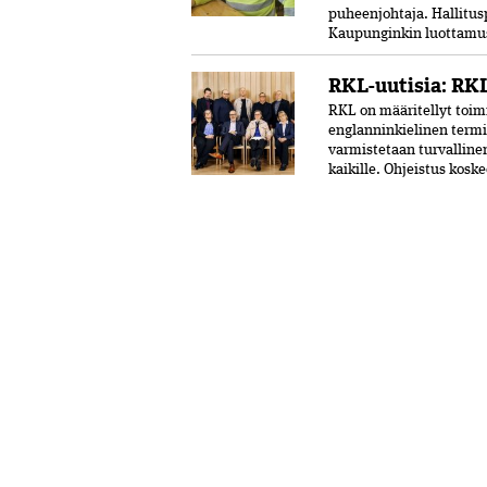
puheenjohtaja. Hallitus
Kaupunginkin luottamust
RKL-uutisia: RKL
RKL on määritellyt toimi
englanninkielinen termi
varmistetaan turvalline
kaikille. Ohjeistus kosk