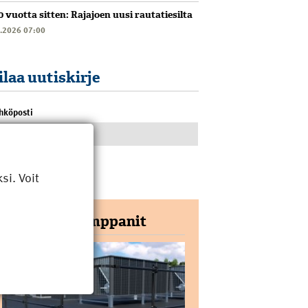
0 vuotta sitten: Rajajoen uusi rautatiesilta
6.2026 07:00
ilaa uutiskirje
hköposti
i. Voit
Yhteistyökumppanit