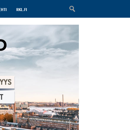
EHTI
RKL.FI