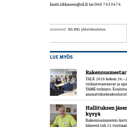
kirsti.tikkanen@ril.fi
tai 040 7433474
RIL-RKL yhteiskoulutus
ASIASANAT
LUE MYÖS
Rakennusmestar
TALK 2026 kokosi 26.–2
tutkintovastaavat ja opi
YAMK-tutkinto. Koulut
ammattikorkeakoulututki
Hallituksen jäse
kysyä
Rakennusinsinööri Antti 
hänestä tuli 21-vuo­tia