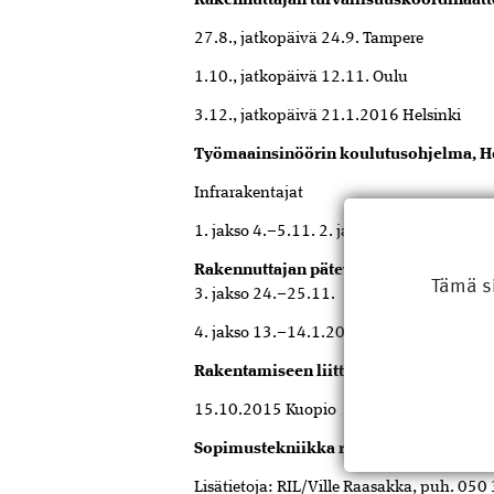
Rakennuttajan turvallisuuskoordinaatt
27.8., jatkopäivä 24.9. Tampere
1.10., jatkopäivä 12.11. Oulu
3.12., jatkopäivä 21.1.2016 Helsinki
Työmaainsinöörin koulutusohjelma, H
Infrarakentajat
1. jakso 4.–5.11. 2. jakso 2.–3.12.
Rakennuttajan pätevöityskoulutus RAP 
Tämä s
3. jakso 24.–25.11.
4. jakso 13.–14.1.2016 5. jakso 3.–4.2.
Rakentamiseen liittyvät uudet
velvoitte
15.10.2015 Kuopio
Sopimustekniikka rakennusalalla
3.–4
Lisätietoja: RIL/Ville Raasakka, puh. 050