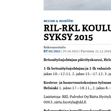
MESTARI & INSINÖÖRI
RIL-RKL KOU
SYKSY 2015
Rakennustaito
RT 05/2015
|
29.10.2015
|
Päivitetty
21.12.201
Betonityönjohtajan päivityskurssi, Hel
1-lk betonityönjohtajan ja
1-lk valmisb
jakso 10.–12.11. 2. jakso 15.–17.12. 3.
Kosteus- ja homevauriokorjaus työmaan 
Helsinki
1. jakso 17.–18.11., 2. jakso 8.
Lisätietoja: RKL-Palvelut Oy/Riitta Hyötyl
0063,
riitta.hyotyla@rkl.fi