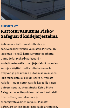
PIRISTEEL OY
Kattoturvauutuus Pisko®
Safeguard kaidejärjestelmä
Kotimainen kattoturvatuotteiden ja
sadevesijärjestelmien valmistaja Piristeel Oy
laajentaa Pisko®-kattoturvatuoteperhettä
uutuudella: Pisko® Safeguard -
kaidejärjestelmällä. Uusi järjestelmä parantaa
kattojen käyttöturvallisuutta tarjoamalla
pysyvän ja passiivisen putoamissuojauksen,
joka tekee katolla liikkumisesta turvallista
kaikille – myös satunnaisille kävijöille ilman
putoamissuojauskoulutusta. Katso Pisko
Safeguardin esittelyvideo: Helposti kohteisiin
toteutettava, modulaarinen ja
asentajaystävällinen ratkaisu Pisko®
Safeguard on modulaarinen kaidejärjestelmä,