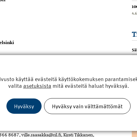
ori
10
4.
T
elsinki
Sä
nro 26, Helsinki
1. jakso 7.–8.10. 2. jakso 28.–29.10.
ivusto käyttää evästeitä käyttökokemuksen parantamiseks
valita
asetuksista
mitä evästeitä haluat hyväksyä.
2016
et ja tilaajavastuulain
uudistus
13.10.2015 Oulu
Hyväksy
Hyväksy vain välttämättömät
.11.2015 Helsinki 10.–11.11.2015 Kuopio
 366 8687, ville.raasakka@ril.fi,
Kirsti Tikkanen,