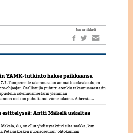
Jaa artikkeli
in YAMK-tutkinto hakee paikkaansa
7.3. Tampereelle rakennusalan ammattikorkeakoulujen
nto-ohjaajat. Osallistujia puhutti etenkin rakennusmestarin
uspuolella rakennusmestarin ylemmän
nnon rooli on puhuttanut viime ­aikoina. ­Aiheesta...
n esittelyssä: Antti Mäkelä uskaltaa
Mäkelä, 60, on ollut yhdistysaktiivi siitä saakka, kun
ana Petäjäskosken nuoriso­seuran johtokunnan