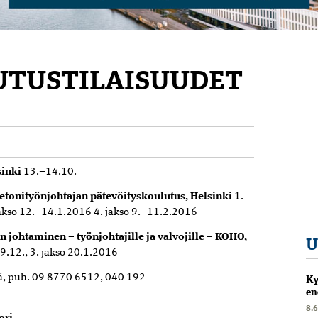
LUTUSTILAISUUDET
6
sinki
13.–14.10.
etonityönjohtajan pätevöityskoulutus, Helsinki
1.
 jakso 12.–14.1.2016 4. jakso 9.–11.2.2016
johtaminen – työnjohtajille ja valvojille – KOHO,
U
–9.12., 3. jakso 20.1.2016
ä,
puh. 09 8770 6512, 040 192
Ky
en
8.