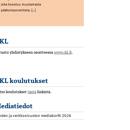
joka koostuu muutamasta
pääkomponentista. […]
KL
tustu yhdistykseen osoitteessa
www.rkl.fi
.
KL koulutukset
tso koulutukset
tästä
linkistä.
ediatiedot
hden ja verkkosivuston mediakortti 2026