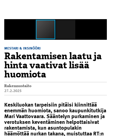
MESTARI & INSINÖÖRI
Rakentamisen laatu ja
hinta vaativat lisää
huomiota
Rakennustaito
27.2.2025
Keskiluokan tarpeisiin pitäisi kiinnittää
enemmän huomiota, sanoo kaupunkitutkija
Mari Vaattovaara. Sääntelyn purkaminen ja
verotuksen keventäminen helpottaisivat
rakentamista, kun asuntopulakin
häämöttää nurkan takana, muistuttaa RT:n