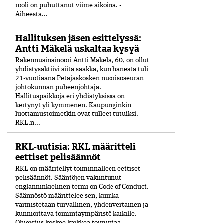
rooli on puhuttanut viime ­aikoina. ­
Aiheesta...
Hallituksen jäsen esittelyssä:
Antti Mäkelä uskaltaa kysyä
Rakennusinsinööri Antti Mäkelä, 60, on ollut
yhdistysaktiivi siitä saakka, kun hänestä tuli
21-vuo­tiaana Petäjäskosken nuoriso­seuran
johtokunnan puheenjohtaja.
Hallituspaikkoja eri yhdistyksissä on
kertynyt yli kymmenen. Kaupunginkin
luottamustoimetkin ovat tulleet tutuiksi.
RKL:n...
RKL-uutisia: RKL määritteli
eettiset pelisäännöt
RKL on määritellyt toiminnalleen eettiset
peli­säännöt. Sääntöjen vakiintunut
englanninkielinen termi on Code of Conduct.
Säännöstö määrittelee sen, kuinka
varmistetaan turvallinen, yhdenvertainen ja
kun­nioittava toimintaympäristö kaikille.
Ohjeistus koskee kaikkea toimintaa...