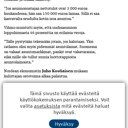
”Jos asunnonostajan nettotulot ovat 3 000 euroa
kuukaudessa, hän saa 150 000 euroa lainaa. Sillä ei saa
kasvavalta seudulta kovin isoa asuntoa.”
Vihmo muistutti myös, että uudisasunnon
loppuhinnasta 46 prosenttia on erilaisia veroja.
”Tälle pystytään tekemään jotain, jos halutaan. Yksi
ratkaisu olisi myös pidemmät asuntolainat. Suomessa
on vakaat asuntomarkkinat, pankit ovat vakavaraisia,
eikä niille ole tullut suuria luottotappioita
asuntolainoista.”
Nordean ekonomistin
Juho Kostiaisen
­ mukaan
kuluttajan ostovoima alkaa palautua.
”Asuntomarkkinat ovat piristyneet, ja hinnat eivät laske
enää, mutta kauppa-ajat ovat vielä melko pitkiä.”
Tämä sivusto käyttää evästeitä
RT:n Vihmo arvioi, että asuntojen ylitarjonta kääntyy
käyttökokemuksen parantamiseksi. Voit
lähivuosina asunto­pulaksi.
valita
asetuksista
mitä evästeitä haluat
”Rakennuslupien määrä on nyt 1990-luvun
hyväksyä.
lamavuosien tasolla. Niukkuudesta tulee pian
ongelma.”
Hyväksy