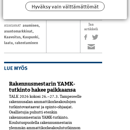
Teksti ja kuvat Antti Pulkkinen
Hyväksy vain välttämättömät
asuminen
,
ASIASANAT
Jaa
artikkeli
asuntomarkkinat
,
Kaavoitus
,
Kaupunki
,
laatu
,
rakentaminen
LUE MYÖS
Rakennusmestarin YAMK-
tutkinto hakee paikkaansa
TALK 2026 kokosi 26.–27.3. Tampereelle
rakennusalan ammattikorkeakoulujen
tutkintovastaavat ja opinto-ohjaajat.
Osallistujia puhutti etenkin
rakennusmestarin YAMK-tutkinto.
Koulutuspuolella rakennusmestarin
ylemmän ammattikorkeakoulututkinnon