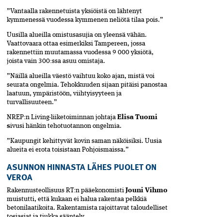
”Vantaalla rakennetuista yksiöistä on lähtenyt
kymmenessä vuodessa kymmenen neliötä tilaa pois.”
Uusilla alueilla omistusasujia on yleensä vähän.
Vaattovaara ottaa esimerkiksi Tampereen, jossa
rakennettiin muutamassa vuodessa 9 000 yksiötä,
joista vain 300:ssa asuu omistaja.
”Näillä alueilla väestö vaihtuu koko ajan, mistä voi
seurata ongelmia. Tehokkuuden sijaan pitäisi panostaa
laatuun, ympäristöön, viihtyisyyteen ja
turvallisuuteen.”
NREP:n Living-liiketoiminnan johtaja
Elisa Tuomi
s
ivusi hänkin tehotuotannon ongelmia.
”Kaupungit kehittyvät kovin saman näköisiksi. Uusia
alueita ei erota toisistaan Pohjoismaissa.”
ASUNNON HINNASTA ­LÄHES PUOLET ON
VEROA
Rakennusteollisuus RT:n pääekonomisti
Jouni Vihmo
muistutti, että kukaan ei halua rakentaa pelkkiä
betonilaatikoita. Rakentamista rajoittavat taloudelliset
tosiasiat ja tiukka sääntely.