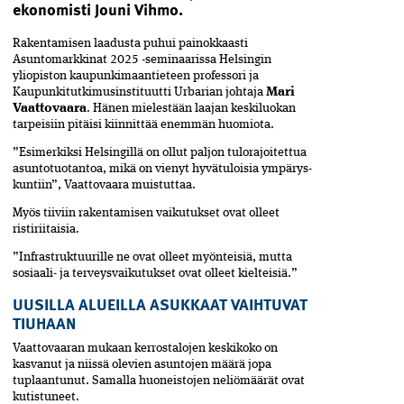
ekonomisti Jouni Vihmo.
Rakentamisen laadusta puhui painokkaasti
Asuntomarkkinat 2025 -seminaarissa Helsingin
yliopiston kaupunkimaantieteen professori ja
Kaupunkitutkimusinstituutti Urbarian johtaja
Mari
Vaattovaara
. Hänen mielestään laajan keskiluokan
tarpeisiin pitäisi kiinnittää enemmän huomiota.
”Esimerkiksi Helsingillä on ollut paljon tulorajoitettua
asuntotuotantoa, mikä­ on vienyt hyvätuloisia ympärys­
kuntiin”, Vaattovaara muistuttaa.
Myös tiiviin rakentamisen vaikutukset ovat olleet
ristiriitaisia.
”Infrastruktuurille ne ovat olleet myönteisiä, mutta
sosiaali- ja terveysvaikutukset ovat olleet kielteisiä.”
UUSILLA ALUEILLA ASUKKAAT VAIHTUVAT
TIUHAAN
Vaattovaaran mukaan kerrostalojen keski­koko on
kasvanut ja niissä olevien asuntojen määrä jopa
tuplaantunut. Samalla huoneistojen neliömäärät ovat
kutistuneet.