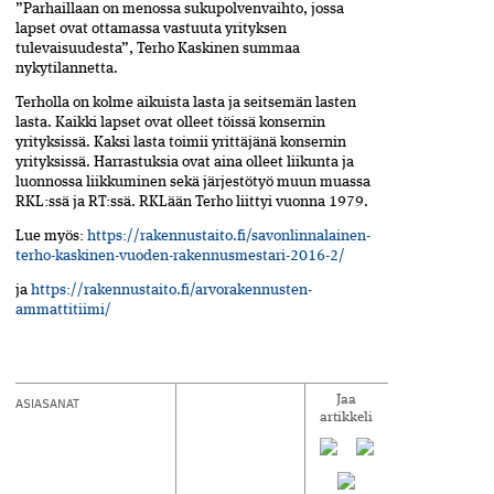
”Parhaillaan on menossa sukupolvenvaihto, jossa
lapset ovat ottamassa vastuuta yrityksen
tulevaisuudesta”, Terho Kaskinen summaa
nykytilannetta.
Terholla on kolme aikuista lasta ja seitsemän lasten
lasta. Kaikki lapset ovat olleet töissä konsernin
yrityksissä. Kaksi lasta toimii yrittäjänä konsernin
yrityksissä. Harrastuksia ovat aina olleet liikunta ja
luonnossa liikkuminen sekä järjestötyö muun muassa
RKL:ssä ja RT:ssä. RKLään Terho liittyi vuonna 1979.
Lue myös:
https://rakennustaito.fi/savonlinnalainen-
terho-kaskinen-vuoden-rakennusmestari-2016-2/
ja
https://rakennustaito.fi/arvorakennusten-
ammattitiimi/
ASIASANAT
Jaa
artikkeli