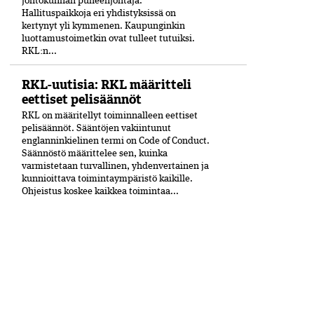
johtokunnan puheenjohtaja.
Hallituspaikkoja eri yhdistyksissä on
kertynyt yli kymmenen. Kaupunginkin
luottamustoimetkin ovat tulleet tutuiksi.
RKL:n...
RKL-uutisia: RKL määritteli
eettiset pelisäännöt
RKL on määritellyt toiminnalleen eettiset
peli­säännöt. Sääntöjen vakiintunut
englanninkielinen termi on Code of Conduct.
Säännöstö määrittelee sen, kuinka
varmistetaan turvallinen, yhdenvertainen ja
kun­nioittava toimintaympäristö kaikille.
Ohjeistus koskee kaikkea toimintaa...