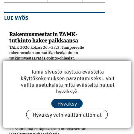
LUE MYÖS
Rakennusmestarin YAMK-
tutkinto hakee paikkaansa
TALK 2026 kokosi 26.–27.3. Tampereelle
rakennusalan ammattikorkeakoulujen
tutkintovastaavat ja opinto-ohjaajat.
Osallistujia puhutti etenkin
rakennusmestarin YAMK-tutkinto.
Tämä sivusto käyttää evästeitä
Koulutuspuolella rakennusmestarin
käyttökokemuksen parantamiseksi. Voit
ylemmän ammattikorkeakoulututkinnon
valita
asetuksista
mitä evästeitä haluat
rooli on puhuttanut viime ­aikoina. ­
hyväksyä.
Aiheesta...
Hyväksy
Hallituksen jäsen esittelyssä:
Antti Mäkelä uskaltaa kysyä
Hyväksy vain välttämättömät
Rakennusinsinööri Antti Mäkelä, 60, on ollut
yhdistysaktiivi siitä saakka, kun hänestä tuli
21-vuo­tiaana Petäjäskosken nuoriso­seuran