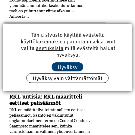
Koulutuspuolella rakennusmestarin
ylemmän ammattikorkeakoulututkinnon
rooli on puhuttanut viime ­aikoina. ­
Aiheesta...
Hallituksen jäsen esittelyssä:
Tämä sivusto käyttää evästeitä
Antti Mäkelä uskaltaa kysyä
käyttökokemuksen parantamiseksi. Voit
Rakennusinsinööri Antti Mäkelä, 60, on ollut
valita
asetuksista
mitä evästeitä haluat
yhdistysaktiivi siitä saakka, kun hänestä tuli
hyväksyä.
21-vuo­tiaana Petäjäskosken nuoriso­seuran
johtokunnan puheenjohtaja.
Hyväksy
Hallituspaikkoja eri yhdistyksissä on
kertynyt yli kymmenen. Kaupunginkin
Hyväksy vain välttämättömät
luottamustoimetkin ovat tulleet tutuiksi.
RKL:n...
RKL-uutisia: RKL määritteli
eettiset pelisäännöt
RKL on määritellyt toiminnalleen eettiset
peli­säännöt. Sääntöjen vakiintunut
englanninkielinen termi on Code of Conduct.
Säännöstö määrittelee sen, kuinka
varmistetaan turvallinen, yhdenvertainen ja