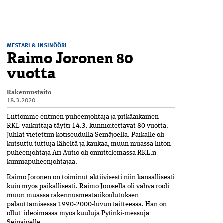
MESTARI & INSINÖÖRI
Raimo Joronen 80
vuotta
Rakennustaito
18.3.2020
Liittomme entinen puheenjohtaja ja pitkäaikainen
RKL-vaikuttaja täytti 14.3. kunnioitettavat 80 vuotta.
Juhlat vietettiin kotiseudulla Seinäjoella. Paikalle oli
kutsuttu tuttuja läheltä ja kaukaa, muun muassa liiton
puheenjohtaja Ari Autio oli onnittelemassa RKL:n
kunniapuheenjohtajaa.
Raimo Joronen on toiminut aktiivisesti niin kansallisesti
kuin myös paikallisesti. Raimo Jorosella oli vahva rooli
muun muassa rakennusmestarikoulutuksen
palauttamisessa 1990-2000-luvun taitteessa. Hän on
ollut ideoimassa myös kuuluja Pytinki-messuja
Seinäjoelle.