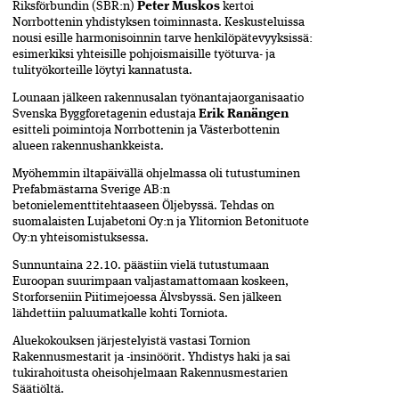
Riksförbundin (SBR:n)
Peter Muskos
kertoi
Norrbottenin yhdistyksen toiminnasta. Keskusteluissa
nousi esille harmonisoinnin tarve henkilöpätevyyksissä:
esimerkiksi yhteisille pohjoismaisille työturva- ja
tulityökorteille löytyi kannatusta.
Lounaan jälkeen rakennusalan työnantajaorganisaatio
Svenska Byggforetagenin edustaja
Erik Ranängen
esitteli poimintoja Norrbottenin ja Västerbottenin
alueen rakennushankkeista.
Myöhemmin iltapäivällä ohjelmassa oli tutustuminen
Prefabmästarna Sverige AB:n
betonielementtitehtaaseen Öljebyssä. Tehdas on
suomalaisten Lujabetoni Oy:n ja Ylitornion Betonituote
Oy:n yhteisomistuksessa.
Sunnuntaina 22.10. päästiin vielä tutustumaan
Euroopan suurimpaan valjastamattomaan koskeen,
Storforseniin Piitimejoessa Älvsbyssä. Sen jälkeen
lähdettiin paluumatkalle kohti Torniota.
Aluekokouksen järjestelyistä vastasi Tornion
Rakennusmestarit ja -insinöörit. Yhdistys haki ja sai
tukirahoitusta oheisohjelmaan Rakennusmestarien
Säätiöltä.