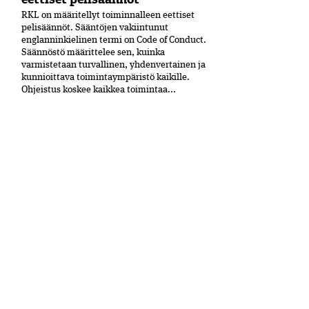
RKL on määritellyt toiminnalleen eettiset
peli­säännöt. Sääntöjen vakiintunut
englanninkielinen termi on Code of Conduct.
Säännöstö määrittelee sen, kuinka
varmistetaan turvallinen, yhdenvertainen ja
kun­nioittava toimintaympäristö kaikille.
Ohjeistus koskee kaikkea toimintaa...