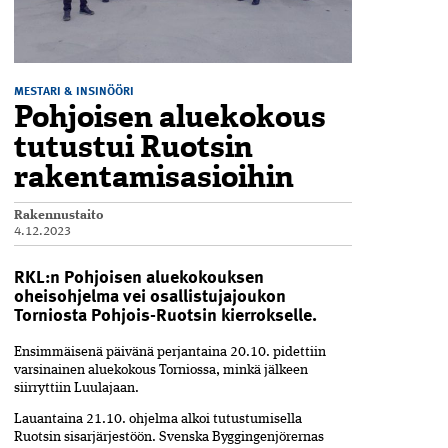
MESTARI & INSINÖÖRI
Pohjoisen aluekokous
tutustui Ruotsin
rakentamisasioihin
Rakennustaito
4.12.2023
RKL:n Pohjoisen aluekokouksen
oheisohjelma vei osallistujajoukon
Torniosta Pohjois-Ruotsin kierrokselle.
Ensimmäisenä päivänä perjantaina 20.10. pidettiin
varsinainen aluekokous Torniossa, minkä jälkeen
siirryttiin Luulajaan.
Lauantaina 21.10. ohjelma alkoi tutustumisella
Ruotsin sisarjärjestöön. Svenska Byggingenjörernas