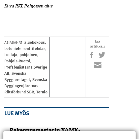
Kuva RKL Pohjoisen alue
aluekokous
,
ASIASANAT
Jaa
artikkeli
betonielementtitehdas
,
Luulaja
,
pohjoinen
,
Pohjois-Ruotsi
,
Prefabmästarna Sverige
AB
,
Svenska
Byggforetaget
,
Svenska
Byggingenjörernas
Riksförbund SBR
,
Tornio
LUE MYÖS
Rakennusmestarin YAMK-
tutkinto hakee paikkaansa