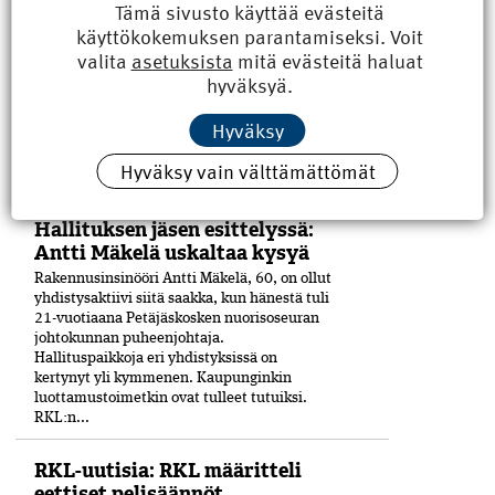
Tämä sivusto käyttää evästeitä
TALK 2026 kokosi 26.–27.3. Tampereelle
käyttökokemuksen parantamiseksi. Voit
rakennusalan ammattikorkeakoulujen
valita
asetuksista
mitä evästeitä haluat
tutkintovastaavat ja opinto-ohjaajat.
hyväksyä.
Osallistujia puhutti etenkin
rakennusmestarin YAMK-tutkinto.
Koulutuspuolella rakennusmestarin
Hyväksy
ylemmän ammattikorkeakoulututkinnon
rooli on puhuttanut viime ­aikoina. ­
Hyväksy vain välttämättömät
Aiheesta...
Hallituksen jäsen esittelyssä:
Antti Mäkelä uskaltaa kysyä
Rakennusinsinööri Antti Mäkelä, 60, on ollut
yhdistysaktiivi siitä saakka, kun hänestä tuli
21-vuo­tiaana Petäjäskosken nuoriso­seuran
johtokunnan puheenjohtaja.
Hallituspaikkoja eri yhdistyksissä on
kertynyt yli kymmenen. Kaupunginkin
luottamustoimetkin ovat tulleet tutuiksi.
RKL:n...
RKL-uutisia: RKL määritteli
eettiset pelisäännöt