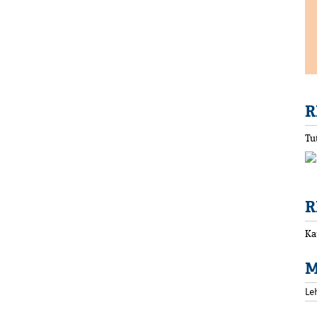
R
Tu
R
Ka
M
Le