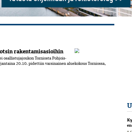
otsin rakentamisasioihin
 osallistujajoukon Torniosta Pohjois-
jantaina 20.10. pidettiin varsinainen aluekokous Torniossa,
U
Ky
en
8.