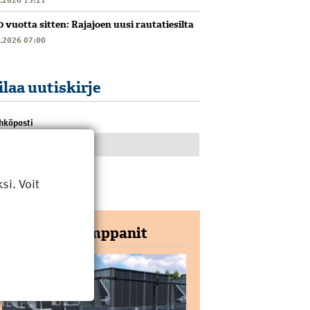
0 vuotta sitten: Rajajoen uusi rautatiesilta
6.2026 07:00
ilaa uutiskirje
hköposti
i. Voit
Yhteistyökumppanit