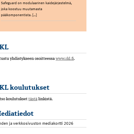
Safeguard on modulaarinen kaidejärjestelmä,
joka koostuu muutamasta
pääkomponentista. […]
KL
tustu yhdistykseen osoitteessa
www.rkl.fi
.
KL koulutukset
tso koulutukset
tästä
linkistä.
ediatiedot
hden ja verkkosivuston mediakortti 2026