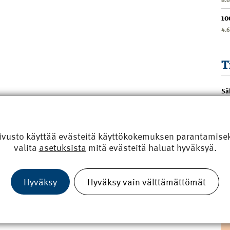
10
4.
T
Sä
ivusto käyttää evästeitä käyttökokemuksen parantamiseks
valita
asetuksista
mitä evästeitä haluat hyväksyä.
Hyväksy
Hyväksy vain välttämättömät