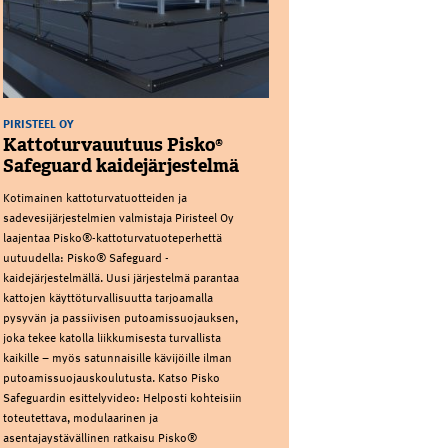
PIRISTEEL OY
Kattoturvauutuus Pisko®
Safeguard kaidejärjestelmä
Kotimainen kattoturvatuotteiden ja
sadevesijärjestelmien valmistaja Piristeel Oy
laajentaa Pisko®-kattoturvatuoteperhettä
uutuudella: Pisko® Safeguard -
kaidejärjestelmällä. Uusi järjestelmä parantaa
kattojen käyttöturvallisuutta tarjoamalla
pysyvän ja passiivisen putoamissuojauksen,
joka tekee katolla liikkumisesta turvallista
kaikille – myös satunnaisille kävijöille ilman
putoamissuojauskoulutusta. Katso Pisko
Safeguardin esittelyvideo: Helposti kohteisiin
toteutettava, modulaarinen ja
asentajaystävällinen ratkaisu Pisko®