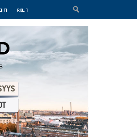
EHTI
RKL.FI