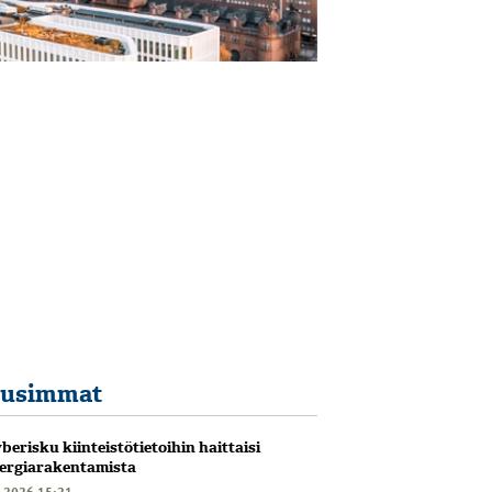
usimmat
berisku kiinteistötietoihin haittaisi
ergiarakentamista
6.2026 15:21