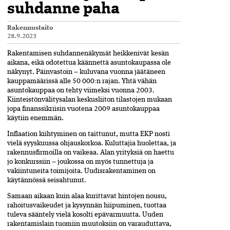
suhdanne paha
Rakennustaito
28.9.2023
Rakentamisen suhdannenäkymät­ heikkenivät kesän
aikana, eikä­ odotettua käännettä asunto­kaupassa ole
näkynyt. Päinvastoin – kuluvana vuonna jäätäneen
kauppamäärissä alle 50 000:n rajan. Yhtä vähän
asuntokauppaa on tehty viimeksi vuonna 2003.
Kiinteistönvälitysalan keskusliiton tilastojen mukaan
jopa finanssikriisin vuotena 2009 asuntokauppaa
käytiin enemmän.
Inflaation kiihtyminen on taittunut, mutta EKP nosti
vielä syyskuussa ohjauskorkoa. Kuluttajia huolettaa, ja
rakennusfirmoilla on vaikeaa. Alan yrityksiä on haettu
jo konkurs­siin – joukossa on myös tunnettuja ja
vakiintuneita toimijoita. Uudisrakentaminen on
käytännössä seisahtunut.
Samaan aikaan kuin alaa kurittavat hintojen nousu,
rahoitusvaikeudet ja kysynnän­ hiipu­minen, tuottaa
tuleva sääntely vielä kosol­ti epävarmuutta. Uuden
rakentamislain tuomiin muutoksiin on varauduttava,