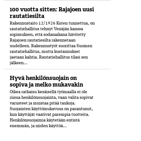
100 vuotta sitten: Rajajoen uusi
rautatiesilta
Rakennustaito 12/1926 Kuten tunnettua, on
rautatiehallitus tehnyt Venäjän kanssa
sopimuksen, että sodanaikana hävitetty
Rajajoen rautatiesilta rakennetaan
uudelleen. Rakennustyöt suorittaa Suomen
rautatiehallitus, mutta kustannukset
jaetaan kahtia. Rautatiehallitus tilasi sen
jälkeen...
Hyvä henkilönsuojain on
sopiva ja melko mukavakin
Oikea ratkaisu kesäisellä työmaalla ei ole
riisua henkilönsuojainta, vaan valita sopivat
varusteet ja muistaa pitää taukoja.
Suojainten käyttömukavuus on parantunut,
kun käyttäjät vaativat parempia tuotteita.
Henkilönsuojaimia käytetään entistä
enemmän, ja niiden käyttöä...