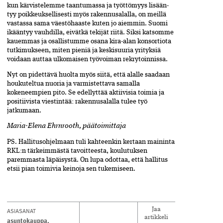
kun kärvistelemme taantumassa ja työttömyys lisään­
tyy poikkeuksellisesti myös rakennusalalla, on meillä
vastassa sama väestöhaaste kuten jo aiemmin. Suomi
ikääntyy vauhdilla, eivätkä tekijät riitä. Siksi katsomme
kauemmas ja osallistumme osana kira-alan konsortiota
tutkimukseen, miten pieniä ja keskisuuria yrityksiä
voidaan auttaa ulkomaisen työvoiman rekrytoinnissa.
Nyt on pidettävä huolta myös siitä, että alalle saadaan
houkuteltua nuoria ja varmistettava samalla
kokeneempien pito. Se edellyttää aktiivisia toimia ja
positiivista viestintää: rakennusalalla tulee työ
jatkumaan.
Maria-Elena Ehrnrooth, päätoimittaja
PS. Hallitusohjelmaan tuli kahteenkin kertaan maininta
RKL:n tärkeimmästä tavoitteesta, koulutuksen
paremmasta läpäisystä. On lupa odottaa, että hallitus
etsii pian toimivia keinoja sen tukemiseen.
ASIASANAT
Jaa
artikkeli
asuntokauppa
,