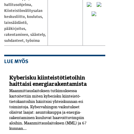
hallitusohjelma
,
Kiinteistönvälitysalan
keskusliitto
,
koulutus
,
lainsäädäntö
,
pääkirjoitus
,
rakentaminen
,
sääntely
,
suhdanteet
,
työoima
LUE MYÖS
Kyberisku kiinteistötietoihin
haittaisi energiarakentamista
Maanmittauslaitoksen tutkimuksessa
kartoitettiin miten kyberisku kiinteistö­
tietokantoihin häiritsisi yhteiskunnan eri
toimintoja. Kyber­vahingon vaikutukset
olisivat laajat: asuntokauppa ja energia­
rakentaminen kuuluvat haavoittuvimpiin
aloihin. Maanmittauslaitoksen (MML) ja 67
kunnan...