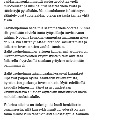
vaikka­ nelisenkymmentä asetusta odottaa vielä
muotoiluaan ja uusi hallitus saattaa vielä avata jo
säädettyjä pykäliäkin. Matalasuhdanne ja lisääntyvä
sääntely ovat tuplataakka, jota on raskasta kantaa yhtä
aikaa.
Kasvuohjelman hedelmiä saamme­ vielä­ odottaa. Vihreä
siirtymäkään ei vielä­ tuota­ työpaikkoja tarvittavaan
tahtiin. Nopeina­ keinoina vaimentaa taantuman ­iskua
on RKL:kin esittänyt ARA-tuotannon­ kasvattamista ja
julkisten investointien vauhdittamista.­
Hallitusohjelmaan kirjattujen kolmen miljardin euron
liikenneinvestointien käynnistystä pitäisi aikaistaa.
Julkisella­ elvytyksellä saadaan yritykset selviämään ­
pahimman yli.
Hallitusohjelman rakennusalaa koskevat­ kirjaukset
lupaavat paljon hyvää: säänte­lyn­ keventämistä,
byrokratian purkua ja investoin­teja. Myös edellisellä
kaudella teli­neisiin jäänyt ja nyt uudestaan
käynnistettävä alueidenkäyttölain uudistus voi luoda
mahdollisuuksia alalle.
Vaikeina aikoina on tärkeä pitää huoli­ henkilöstön
osaamisesta, sillä kun sykli­ muuttuu, edessä on taas
sama murhe kuin tähänkin asti eli osaajapula. Samalla