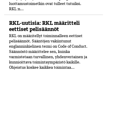
luottamustoimetkin ovat tulleet tutuiksi.
RKL:n...
RKL-uutisia: RKL määritteli
eettiset pelisäännöt
RKL on määritellyt toiminnalleen eettiset
peli­säännöt. Sääntöjen vakiintunut
englanninkielinen termi on Code of Conduct.
Säännöstö määrittelee sen, kuinka
varmistetaan turvallinen, yhdenvertainen ja
kun­nioittava toimintaympäristö kaikille.
Ohjeistus koskee kaikkea toimintaa...