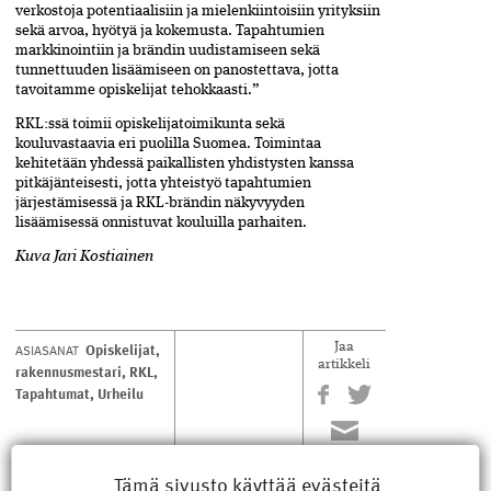
verkostoja potentiaalisiin ja mielenkiintoisiin yrityksiin
sekä arvoa, hyötyä ja kokemusta. Tapahtumien
markkinointiin ja brändin uudistamiseen sekä
tunnettuuden lisäämiseen on panostettava, jotta
tavoitamme opiskelijat tehokkaasti.”
RKL:ssä toimii opiskelijatoimikunta sekä
kouluvastaavia eri puolilla Suomea. Toimintaa
kehitetään yhdessä paikallisten yhdistysten kanssa
pitkäjänteisesti, jotta yhteistyö tapahtumien
järjestämisessä ja RKL-brändin näkyvyyden
lisäämisessä onnistuvat kouluilla parhaiten.
Kuva Jari Kostiainen
Opiskelijat
,
ASIASANAT
Jaa
artikkeli
rakennusmestari
,
RKL
,
Tapahtumat
,
Urheilu
Tämä sivusto käyttää evästeitä