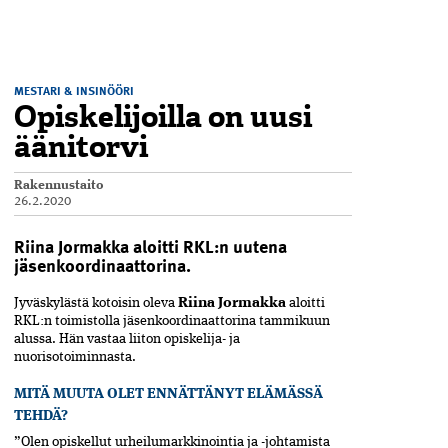
MESTARI & INSINÖÖRI
Opiskelijoilla on uusi
äänitorvi
Rakennustaito
26.2.2020
Riina Jormakka aloitti RKL:n uutena
jäsenkoordinaattorina.
Jyväskylästä kotoisin oleva
Riina Jormakka
aloitti
RKL:n toimistolla jäsenkoordinaattorina tammikuun
alussa. Hän vastaa liiton opiskelija- ja
nuorisotoiminnasta.
MITÄ MUUTA OLET ENNÄTTÄNYT ELÄMÄSSÄ
TEHDÄ?
”Olen opiskellut urheilumarkkinointia ja -johtamista