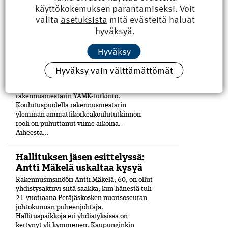
käyttökokemuksen parantamiseksi. Voit
LUE MYÖS
valita
asetuksista
mitä evästeitä haluat
hyväksyä.
Rakennusmestarin YAMK-
tutkinto hakee paikkaansa
Hyväksy
TALK 2026 kokosi 26.–27.3. Tampereelle
Hyväksy vain välttämättömät
rakennusalan ammattikorkeakoulujen
tutkintovastaavat ja opinto-ohjaajat.
Osallistujia puhutti etenkin
rakennusmestarin YAMK-tutkinto.
Koulutuspuolella rakennusmestarin
ylemmän ammattikorkeakoulututkinnon
rooli on puhuttanut viime ­aikoina. ­
Aiheesta...
Hallituksen jäsen esittelyssä:
Antti Mäkelä uskaltaa kysyä
Rakennusinsinööri Antti Mäkelä, 60, on ollut
yhdistysaktiivi siitä saakka, kun hänestä tuli
21-vuo­tiaana Petäjäskosken nuoriso­seuran
johtokunnan puheenjohtaja.
Hallituspaikkoja eri yhdistyksissä on
kertynyt yli kymmenen. Kaupunginkin