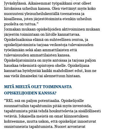
Jyväskylässä. Aikaisemmat työpaikkani ovat olleet
liitoksissa urheilun kanssa. Olen viettänyt myös koko
nuoruuteni yleisurheilukentällä treenatessa ja
kisaillessa, joten järjestötoiminta etenkin urheilun
puolelta on tuttua.”
Jormakan mukaan opiskelijoiden aktivoiminen mukaan
järjestön toimintaan on liitolle kannattavaa.
Opiskeluaikoina elämä on suhteellisen rentoa, ja
opiskelijatoiminta tarjoaa verkostoja tulevaisuuden
työelämään sekä alan ammattilaisten että
tulevaisuuden ammattilaisten kanssa.
Opiskelijatoiminta on myös antoisaa ja tarjoaa paljon
hauskaa tekemistä opintojen ohelle. Opiskelijana
kannattaa hyödyntää kaikki mahdolliset edut, kun ne
saa vielä ilmaiseksi tai alennettuun hintaan.
MITÄ MIELTÄ OLET TOIMINNASTA
OPISKELIJOIDEN KANSSA?
”RKL:ssä on paljon potentiaalia. Opiskelijoille
suunnattuihin tapahtumiin pitää myös investoida,
tapahtumista pitää tehdä houkuttelevia ja sisällöllisesti
vetäviä. Jokaisella meistä on omat kiinnostuksen
kohteemme, mutta uskon, että opiskelijat innostuvat
onnistuneista tapahtumista. Nuoret arvostavat