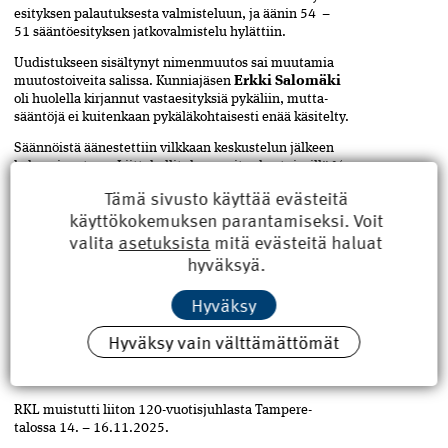
esityksen palautuksesta valmisteluun, ja äänin 54 –
51 sääntöesityksen jatkovalmistelu hylättiin.
Uudistukseen sisältynyt nimenmuutos sai muutamia
muutostoiveita salissa. Kunniajäsen
Erkki­ Salo­mäki
oli huolella kirjannut­ vastaesityksiä pykäliin, mutta­
sääntöjä ei kuitenkaan pykälä­kohtaisesti enää käsitelty.
Säännöistä äänestettiin vilkkaan keskustelun jälkeen
kokonaisuutena. Liittohallituksen esitys kaatui, sillä ¾-
määräenemmistöön olisi tarvittu 79 ääntä: 71 äänesti
Tämä sivusto käyttää evästeitä
puolesta, 34 vastaan.
käyttökokemuksen parantamiseksi. Voit
valita
asetuksista
mitä evästeitä haluat
hyväksyä.
Järjestöpäällikkö Mikael Åhl ohjeistaa äänestämään.
ENSI VUONNA JUHLALIITTO­KOKOUS
Hyväksy
TAMPERE-TALOSSA
Hyväksy vain välttämättömät
Lopuksi Jyväskylän yhdistys kutsui kaikki viettämään
liiton Kesäpäiviä Jyväskylään 14. – 15.6.2025. Uutena
kilpailulajina mukaan tulee darts.
RKL muistutti liiton 120-vuotisjuhlasta Tampere-
talossa 14. – 16.11.2025.