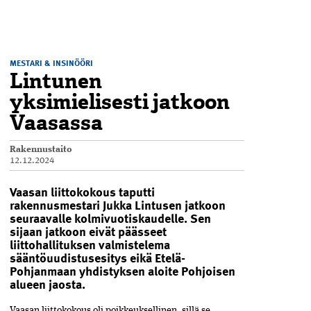
MESTARI & INSINÖÖRI
Lintunen
yksimielisesti jatkoon
Vaasassa
Rakennustaito
12.12.2024
Vaasan liittokokous taputti
rakennusmestari Jukka Lintusen jatkoon
seuraavalle kolmivuotiskaudelle. Sen
sijaan jatkoon eivät päässeet
liittohallituksen valmistelema
sääntöuudistusesitys eikä Etelä-
Pohjanmaan yhdistyksen aloite Pohjoisen
alueen jaosta.
Vaasan liittokokous oli poikkeuksellinen, sillä se