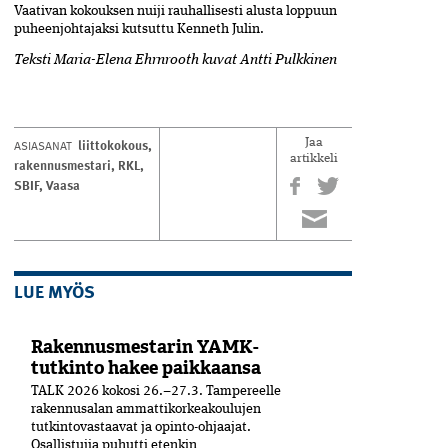
Vaativan kokouksen nuiji rauhallisesti alusta loppuun
puheenjohtajaksi kutsuttu Kenneth ­Julin.­
Teksti Maria-Elena Ehrnrooth kuvat Antti Pulkkinen
liittokokous
,
ASIASANAT
Jaa
artikkeli
rakennusmestari
,
RKL
,
SBIF
,
Vaasa
LUE MYÖS
Rakennusmestarin YAMK-
tutkinto hakee paikkaansa
TALK 2026 kokosi 26.–27.3. Tampereelle
rakennusalan ammattikorkeakoulujen
tutkintovastaavat ja opinto-ohjaajat.
Osallistujia puhutti etenkin