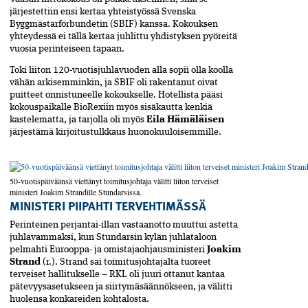
järjestettiin ensi kertaa yhteistyössä Svenska
Byggmästarförbundetin (SBIF) kanssa. Kokouksen
yhteydessä ei tällä kertaa juhlittu yhdistyksen pyöreitä
vuosia perinteiseen tapaan.
Toki liiton 120-vuotisjuhla­vuoden alla sopii olla koolla
vähän arkisemminkin, ja SBIF oli rakentanut oivat
puitteet onnistuneelle kokoukselle. Hotellista pääsi
kokouspaikalle BioRexiin myös sisäkautta kenkiä
kastelematta, ja tarjolla oli myös
Eila Hämäläisen
järjes­tämä kirjoitustulkkaus huono­kuuloisemmille.
50-vuotispäiväänsä viettänyt toimitusjohtaja välitti liiton terveiset
ministeri Joakim Strandille Stundarsissa.
MINISTERI PIIPAHTI TERVEHTIMÄSSÄ
Perinteinen perjantai-illan vastaanotto muuttui astetta
juhlavammaksi, kun Stundarsin kylän juhlataloon
pelmahti Eurooppa- ja omistajaohjausministeri
Joakim
Strand
(r.). Strand sai toimitusjohtajalta tuoreet
terveiset hallitukselle – RKL oli juuri ottanut kantaa
pätevyysasetukseen ja siirtymäsäännökseen, ja välitti
huolensa konkareiden kohtalosta.