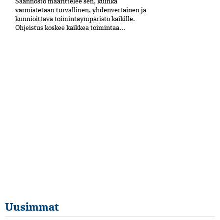
Säännöstö määrittelee sen, kuinka
varmistetaan turvallinen, yhdenvertainen ja
kun­nioittava toimintaympäristö kaikille.
Ohjeistus koskee kaikkea toimintaa...
Uusimmat