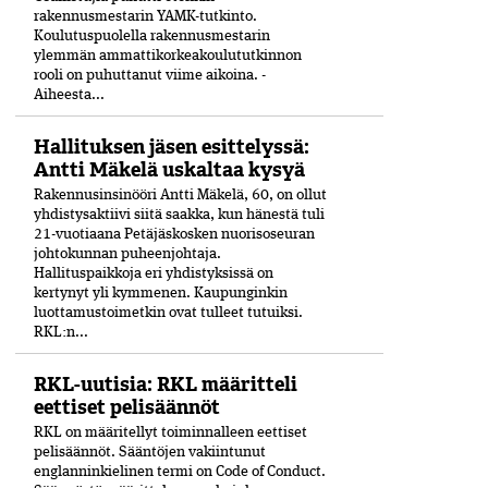
rakennusmestarin YAMK-tutkinto.
Koulutuspuolella rakennusmestarin
ylemmän ammattikorkeakoulututkinnon
rooli on puhuttanut viime ­aikoina. ­
Aiheesta...
Hallituksen jäsen esittelyssä:
Antti Mäkelä uskaltaa kysyä
Rakennusinsinööri Antti Mäkelä, 60, on ollut
yhdistysaktiivi siitä saakka, kun hänestä tuli
21-vuo­tiaana Petäjäskosken nuoriso­seuran
johtokunnan puheenjohtaja.
Hallituspaikkoja eri yhdistyksissä on
kertynyt yli kymmenen. Kaupunginkin
luottamustoimetkin ovat tulleet tutuiksi.
RKL:n...
RKL-uutisia: RKL määritteli
eettiset pelisäännöt
RKL on määritellyt toiminnalleen eettiset
peli­säännöt. Sääntöjen vakiintunut
englanninkielinen termi on Code of Conduct.