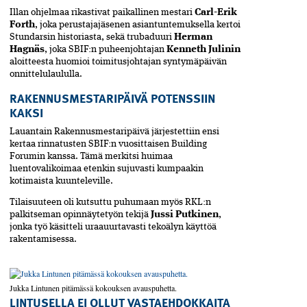
Illan ohjelmaa rikastivat paikallinen mestari
Carl-Erik
Forth
, joka perustajajäsenen asiantuntemuksella kertoi
Stundarsin historiasta, sekä trubaduuri
Herman
Hagnäs
, joka SBIF:n puheen­johtajan
Kenneth Julinin
aloitteesta huomioi toimitusjohtajan syntymäpäivän
onnittelulaululla.
RAKENNUSMESTARIPÄIVÄ POTENSSIIN
KAKSI
Lauantain Rakennusmestaripäivä järjestettiin ensi
kertaa rinnatusten SBIF:n vuosittaisen Building
Forumin kanssa. Tämä merkitsi­ huimaa
luentovalikoimaa etenkin sujuvasti kumpaakin
kotimaista kuunteleville.
Tilaisuuteen oli kutsuttu puhu­maan myös RKL:n
palkitseman opinnäytetyön tekijä
Jussi Putkinen
,
jonka työ käsitteli uraauurtavasti teko­älyn käyttöä
rakentamisessa.
Jukka Lintunen pitämässä kokouksen avauspuhetta.
LINTUSELLA EI OLLUT VASTA­EHDOKKAITA