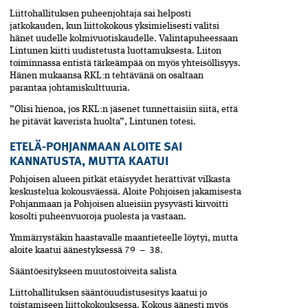
Liittohallituksen puheenjohtaja sai helposti
jatkokauden, kun liittokokous yksimielisesti valitsi
hänet uudelle kolmivuotiskaudelle. Valintapuheessaan
Lintunen kiitti uudistetusta luottamuksesta. Liiton
toiminnassa entistä tärkeämpää on myös yhteisöllisyys.
Hänen mukaansa RKL:n tehtävänä on osaltaan
parantaa johtamiskulttuuria.
”Olisi hienoa, jos RKL:n jäsenet tunnettaisiin siitä, että
he pitävät kaverista huolta”, Lintunen totesi.
ETELÄ-POHJANMAAN ALOITE SAI
KANNATUSTA, MUTTA KAATUI
Pohjoisen alueen pitkät etäisyydet herättivät vilkasta
keskustelua kokousväessä. Aloite Pohjoisen jakamisesta
Pohjanmaan ja Pohjoisen alueisiin pysyvästi kirvoitti
kosolti puheenvuoroja puolesta ja vastaan.
Ymmärrystäkin haastavalle maantieteelle löytyi, mutta
aloite kaatui äänestyksessä 79 – 38.
Sääntöesitykseen muutostoiveita salista
Liittohallituksen sääntöuudistusesitys kaatui jo
toistamiseen liittokokouksessa. Kokous äänesti myös