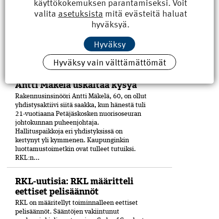
käyttökokemuksen parantamiseksi. Voit
Osallistujia puhutti etenkin
valita
asetuksista
mitä evästeitä haluat
rakennusmestarin YAMK-tutkinto.
hyväksyä.
Koulutuspuolella rakennusmestarin
ylemmän ammattikorkeakoulututkinnon
Hyväksy
rooli on puhuttanut viime ­aikoina. ­
Aiheesta...
Hyväksy vain välttämättömät
Hallituksen jäsen esittelyssä:
Antti Mäkelä uskaltaa kysyä
Rakennusinsinööri Antti Mäkelä, 60, on ollut
yhdistysaktiivi siitä saakka, kun hänestä tuli
21-vuo­tiaana Petäjäskosken nuoriso­seuran
johtokunnan puheenjohtaja.
Hallituspaikkoja eri yhdistyksissä on
kertynyt yli kymmenen. Kaupunginkin
luottamustoimetkin ovat tulleet tutuiksi.
RKL:n...
RKL-uutisia: RKL määritteli
eettiset pelisäännöt
RKL on määritellyt toiminnalleen eettiset
peli­säännöt. Sääntöjen vakiintunut