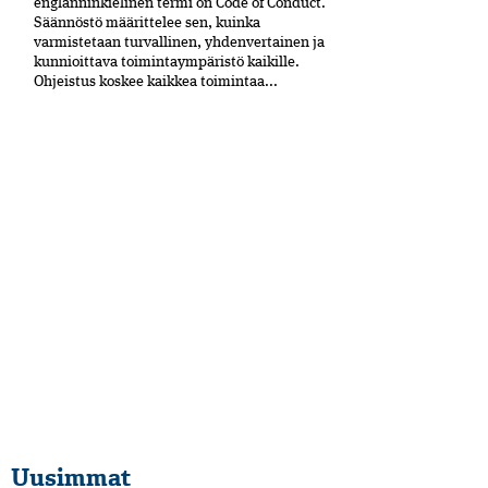
englanninkielinen termi on Code of Conduct.
Säännöstö määrittelee sen, kuinka
varmistetaan turvallinen, yhdenvertainen ja
kun­nioittava toimintaympäristö kaikille.
Ohjeistus koskee kaikkea toimintaa...
Uusimmat