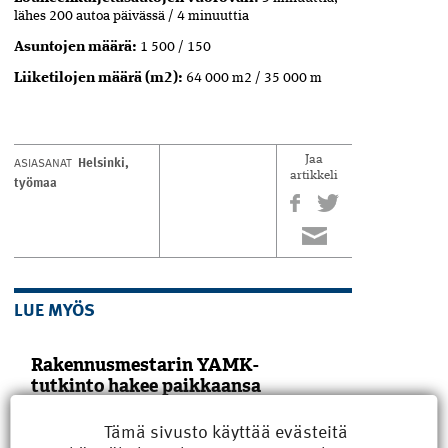
lähes 200 autoa päivässä / 4 minuuttia
Asuntojen määrä:
1 500 / 150
Liiketilojen määrä (m2):
64 000 m2 / 35 000 m
Helsinki
,
ASIASANAT
Jaa
artikkeli
työmaa
LUE MYÖS
Rakennusmestarin YAMK-
tutkinto hakee paikkaansa
TALK 2026 kokosi 26.–27.3. Tampereelle
Tämä sivusto käyttää evästeitä
rakennusalan ammattikorkeakoulujen
tutkintovastaavat ja opinto-ohjaajat.