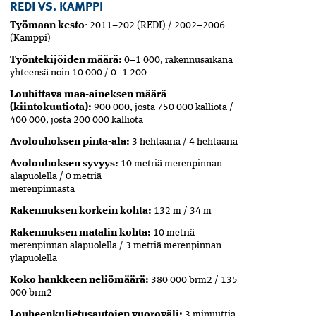
REDI VS. KAMPPI
Työmaan kesto
: 2011–202 (REDI) / 2002–2006
(Kamppi)
Työntekijöiden määrä:
0–1 000, rakennusaikana
yhteensä noin 10 000 / 0–1 200
Louhittava maa-aineksen määrä
(kiintokuutiota):
900 000, josta 750 000 kalliota /
400 000, josta 200 000 kalliota
Avolouhoksen pinta-ala:
3 hehtaaria / 4 hehtaaria
Avolouhoksen syvyys:
10 metriä merenpinnan
alapuolella / 0 metriä
merenpinnasta
Rakennuksen korkein kohta:
132 m / 34 m
Rakennuksen matalin kohta:
10 metriä
merenpinnan alapuolella / 3 metriä merenpinnan
yläpuolella
Koko hankkeen neliömäärä:
380 000 brm2 / 135
000 brm2
Louheenkuljetusautojen vuoroväli:
3 minuuttia,