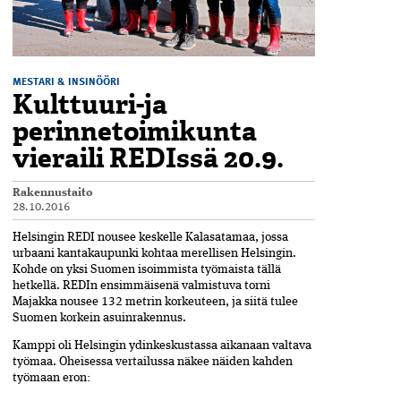
MESTARI & INSINÖÖRI
Kulttuuri-ja
perinnetoimikunta
vieraili REDIssä 20.9.
Rakennustaito
28.10.2016
Helsingin REDI nousee keskelle Kalasatamaa, jossa
urbaani kantakaupunki kohtaa merellisen Helsingin.
Kohde on yksi Suomen isoimmista työmaista tällä
hetkellä. REDIn ensimmäisenä valmistuva torni
Majakka nousee 132 metrin korkeuteen, ja siitä tulee
Suomen korkein asuinrakennus.
Kamppi oli Helsingin ydinkeskustassa aikanaan valtava
työmaa. Oheisessa vertailussa näkee näiden kahden
työmaan eron: