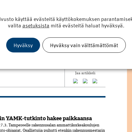
ujen yhteydessä 11.10.2018.
ivusto käyttää evästeitä käyttökokemuksen parantamiseks
valita
asetuksista
mitä evästeitä haluat hyväksyä.
oa saa olla enintään seitsemän vuotta
ttyvän stipendin kustantaa Rakennusmestarien Säätiö.
 Ehdotukset tulee toimittaa RKL:n toimistoon
Hyväksy
Hyväksy vain välttämättömät
elta, p. 050 441 8915.
Jaa artikkeli
in YAMK-tutkinto hakee paikkaansa
7.3. Tampereelle rakennusalan ammattikorkeakoulujen
nto-ohjaajat. Osallistujia puhutti etenkin rakennusmestarin