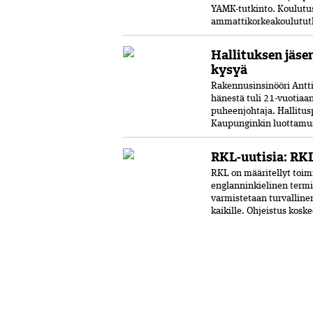
YAMK-tutkinto. Koulut
ammattikorkeakoulututki
Hallituksen jäse
kysyä
Rakennusinsinööri Antti 
hänestä tuli 21-vuo­tia
puheenjohtaja. Hallitus
Kaupunginkin luottamust
RKL-uutisia: RKL
RKL on määritellyt toimi
englanninkielinen termi
varmistetaan turvalline
kaikille. Ohjeistus kosk