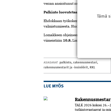
verran ansioitunut nuori osaaja.
Palkinto luovutetaan Finn Build -mess
Tämä s
Ehdokkaan työkokemus haettaessa palkint
valmistumisesta. Huomionosoitukseen lii
Lomakkeen ohjeineen saa
RKL:n sivuilta
.
viimeistään
10.8.
Lisätietoja Jari Kostiais
palkinto
,
rakennusmestari
,
ASIASANAT
rakennusmestarit ja -insinöörit
,
RKL
LUE MYÖS
Rakennusmestar
TALK 2026 kokosi 26.–2
tutkintovastaavat ja opi