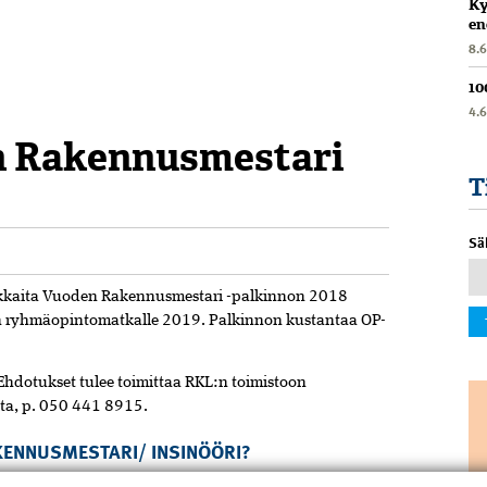
Ky
en
8.
10
4.
n Rakennusmestari
T
Sä
okkaita Vuoden Rakennusmestari -palkinnon 2018
L:n ryhmäopintomatkalle 2019. Palkinnon kustantaa OP-
 Ehdotukset tulee toimittaa RKL:n toimistoon
elta, p. 050 441 8915.
KENNUSMESTARI/ INSINÖÖRI?
huomionosoituksella palkitaan vuosittain jo jonkin