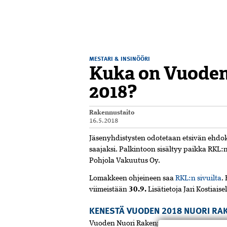
MESTARI & INSINÖÖRI
Kuka on Vuode
2018?
Rakennustaito
16.5.2018
Jäsenyhdistysten odotetaan etsivän ehd
saajaksi. Palkintoon sisältyy paikka RK
Pohjola Vakuutus Oy.
Lomakkeen ohjeineen saa
RKL:n sivuilta
.
viimeistään
30.9.
Lisätietoja Jari Kostiais
KENESTÄ VUODEN 2018 NUORI RA
Vuoden Nuori Rakennusmestari/Insinööri -