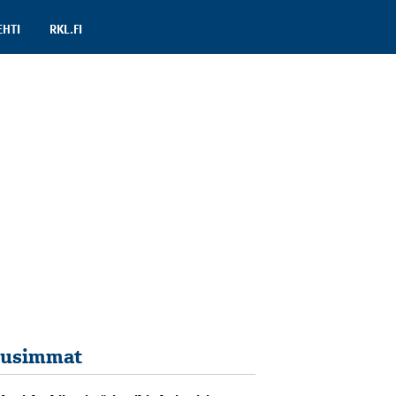
EHTI
RKL.FI
usimmat