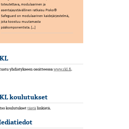
toteutettava, modulaarinen ja
asentajaystävällinen ratkaisu Pisko®
Safeguard on modulaarinen kaidejärjestelmä,
joka koostuu muutamasta
pääkomponentista. […]
KL
tustu yhdistykseen osoitteessa
www.rkl.fi
.
KL koulutukset
tso koulutukset
tästä
linkistä.
ediatiedot