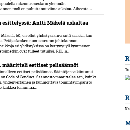
uspuolella rakennusmestarin ylemmän
nnon rooli on puhuttanut viime ­aikoina. ­Aiheesta...
n esittelyssä: Antti Mäkelä uskaltaa
Mäkelä, 60, on ollut yhdistysaktiivi siitä saakka, kun
ana Petäjäskosken nuoriso­seuran johtokunnan
paikkoja eri yhdistyksissä on kertynyt yli kymmenen.
oimetkin ovat tulleet tutuiksi. RKL:n...
R
 määritteli eettiset pelisäännöt
Tu
nnalleen eettiset peli­säännöt. Sääntöjen vakiintunut
 on Code of Conduct. Säännöstö määrittelee sen, kuinka
n, yhdenvertainen ja kun­nioittava toimintaympäristö
ee kaikkea toimintaa...
R
Ka
M