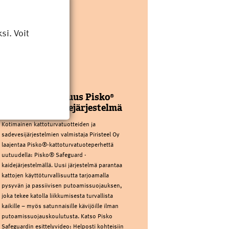
i. Voit
PIRISTEEL OY
Kattoturvauutuus Pisko®
Safeguard kaidejärjestelmä
Kotimainen kattoturvatuotteiden ja
sadevesijärjestelmien valmistaja Piristeel Oy
laajentaa Pisko®-kattoturvatuoteperhettä
uutuudella: Pisko® Safeguard -
kaidejärjestelmällä. Uusi järjestelmä parantaa
kattojen käyttöturvallisuutta tarjoamalla
pysyvän ja passiivisen putoamissuojauksen,
joka tekee katolla liikkumisesta turvallista
kaikille – myös satunnaisille kävijöille ilman
putoamissuojauskoulutusta. Katso Pisko
Safeguardin esittelyvideo: Helposti kohteisiin