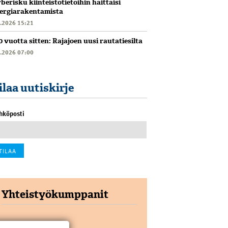
berisku kiinteistötietoihin haittaisi
ergiarakentamista
6.2026 15:21
0 vuotta sitten: Rajajoen uusi rautatiesilta
6.2026 07:00
ilaa uutiskirje
hköposti
Yhteistyökumppanit