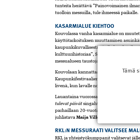
tunteita herättävä ”Painovoimainen ilman
tuolloin messuilla, tule ihmeessä paikalle.
KASARMIALUE KIEHTOO
Kouvolassa vanha kasarmialue on muutet
käyttötarkoituksen muuttaminen asuinkäy
kaupunkikuvallisesti eri aikakaudet rika
kulttuurihistoriaa”, Suomen Asuntomessu
messualueen taustoja.
Tämä s
Kouvolaan kannattaa mennä muutenkin. Me
Kaupunkifestivaalien aikaan 2.– 3.8. – vie
livenä, kun lavalle nousevat
Antti Keton
Lauantaina vuorossa ovat Iskelmä­-Kesän t
tulevat päivät
singahti suoraan Suomen al
parhaillaan 20-vuotista soolouraansa kei
juhlistava
Maija Vilkkumaa
.
RKL:N MESSURAATI VALITSEE MAL
RKL ja yhteistyökumppanit valitsevat jäll