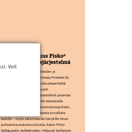
PIRISTEEL OY
Kattoturvauutuus Pisko®
Safeguard kaidejärjestelmä
i. Voit
Kotimainen kattoturvatuotteiden ja
sadevesijärjestelmien valmistaja Piristeel Oy
laajentaa Pisko®-kattoturvatuoteperhettä
uutuudella: Pisko® Safeguard -
kaidejärjestelmällä. Uusi järjestelmä parantaa
kattojen käyttöturvallisuutta tarjoamalla
pysyvän ja passiivisen putoamissuojauksen,
joka tekee katolla liikkumisesta turvallista
kaikille – myös satunnaisille kävijöille ilman
putoamissuojauskoulutusta. Katso Pisko
Safeguardin esittelyvideo: Helposti kohteisiin