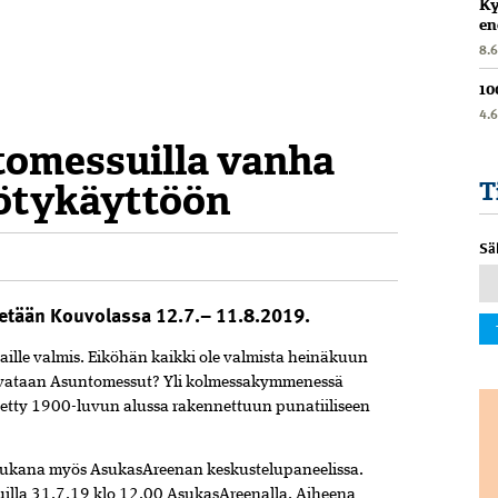
Ky
en
8.
10
4.
omessuilla vanha
ötykäyttöön
T
Sä
etään Kouvolassa 12.7.– 11.8.2019.
aille valmis. Eiköhän kaikki ole valmista heinäkuun
 avataan Asuntomessut? Yli kolmessakymmenessä
etty 1900-luvun alussa rakennettuun punatiiliseen
mukana myös AsukasAreenan keskustelupaneelissa.
uilla 31.7.19 klo 12.00 AsukasAreenalla. Aiheena