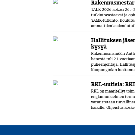
Rakennusmestar
TALK 2026 kokosi 26.–2
tutkintovastaavat ja opi
YAMK-tutkinto. Koulut
ammattikorkeakoulututki
Hallituksen jäse
kysyä
Rakennusinsinööri Antti 
hänestä tuli 21-vuo­tia
puheenjohtaja. Hallitus
Kaupunginkin luottamust
RKL-uutisia: RKL
RKL on määritellyt toimi
englanninkielinen termi
varmistetaan turvalline
kaikille. Ohjeistus kosk