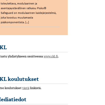
toteutettava, modulaarinen ja
asentajaystävällinen ratkaisu Pisko®
Safeguard on modulaarinen kaidejärjestelmä,
joka koostuu muutamasta
pääkomponentista. […]
KL
tustu yhdistykseen osoitteessa
www.rkl.fi
.
KL koulutukset
tso koulutukset
tästä
linkistä.
ediatiedot