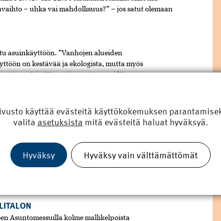
vaihto – uhka vai mahdollisuus?” – jos satut olemaan
tu asuinkäyttöön. ”Vanhojen alueiden
ttöön on kestävää ja ekologista, mutta myös
stavat ympäristöämme ja ovat osa meidän
jen toimitusjohtaja
Anna Tapio
kuvailee Kouvolan
ivusto käyttää evästeitä käyttökokemuksen parantamiseks
ssujen aikaan on kaksi iskelmäntäytteistä kesäiltaa.
valita
asetuksista
mitä evästeitä haluat hyväksyä.
railijalla on mahdollisuus nähdä kaksi suosikkiartistia
en
ja Negativen jälkeen soolouraa tekevä
Jonne Aaron
.
Hyväksy
Hyväksy vain välttämättömät
oiveartistit
Lauri Tähkä
, jonka uutuusalbumi
Meidän
bumilistan kärkeen ja
Laura Voutilainen
sekä
koilla ja kokoomalevyllä
Maija! Hitit 1999 – 2019
LITALON
een Asuntomessuilla kolme malli­kelpoista