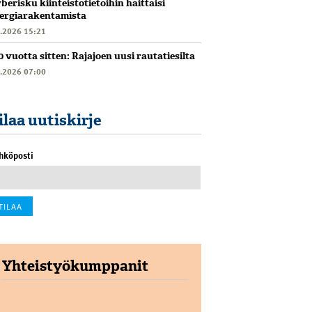
berisku kiinteistötietoihin haittaisi
ergiarakentamista
6.2026 15:21
0 vuotta sitten: Rajajoen uusi rautatiesilta
6.2026 07:00
ilaa uutiskirje
hköposti
Yhteistyökumppanit