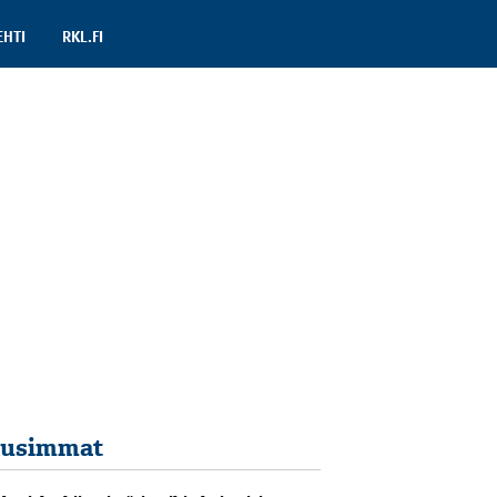
EHTI
RKL.FI
usimmat