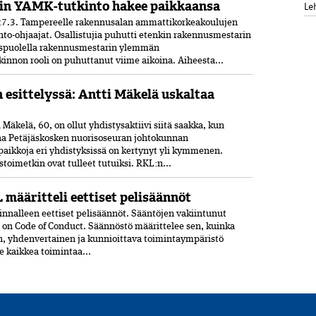
in YAMK-tutkinto hakee paikkaansa
Le
7.3. Tampereelle rakennusalan ammattikorkeakoulujen
nto-ohjaajat. Osallistujia puhutti etenkin rakennusmestarin
uspuolella rakennusmestarin ylemmän
nnon rooli on puhuttanut viime ­aikoina. ­Aiheesta...
n esittelyssä: Antti Mäkelä uskaltaa
Mäkelä, 60, on ollut yhdistysaktiivi siitä saakka, kun
ana Petäjäskosken nuoriso­seuran johtokunnan
paikkoja eri yhdistyksissä on kertynyt yli kymmenen.
oimetkin ovat tulleet tutuiksi. RKL:n...
 määritteli eettiset pelisäännöt
nnalleen eettiset peli­säännöt. Sääntöjen vakiintunut
 on Code of Conduct. Säännöstö määrittelee sen, kuinka
n, yhdenvertainen ja kun­nioittava toimintaympäristö
ee kaikkea toimintaa...