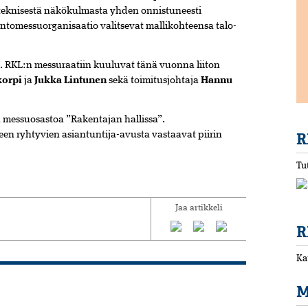
eknisestä näkö­kulmasta yhden onnistuneesti
suntomessu­organisaatio valitsevat mallikohteensa talo­
a. RKL:n messuraatiin kuuluvat tänä vuonna liiton
korpi
ja
Jukka Lintunen
sekä toimitusjohtaja
Hannu
ä messuosastoa ”Rakentajan hallissa”.
R
en ryhtyvien asiantuntija-avusta vastaavat piirin
Tu
Jaa artikkeli
R
Ka
M