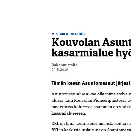
MESTARI & INSINÖÖRI
Kouvolan Asunt
kasarmialue hy
Rakennustaito
24.5.2019
Tämän kesän Asuntomessut järjest
Asuntomessualue alkaa olla viimeistelyä v
alussa, kun Kouvolan Pioneeripuistossa
modernissa kohteessa asuminen on yhdist
kasarmialueeseen.
RKL on tänä kesänä ensimmäistä kertaa 
RKL:n keskustelutilaisuus on Asuntomess