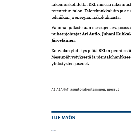
rakennuskohdetta. RKL nimeää rakennust
toteutetun talon. Talotekniikka­liitto ja a
tekniikan ja energian näkökulmasta.
Valinnat julkistetaan messujen avajaisiss
puheenjohtajat
Ari Autio
,
Juhani Kukka
Järveläinen
.
Kouvolan yhdistys pitää RKL:n perinteist
Messupäivystyksestä ja pientalohankkeese
yhdistysten jäsenet.
asuntorakentaminen
,
messut
ASIASANAT
LUE MYÖS