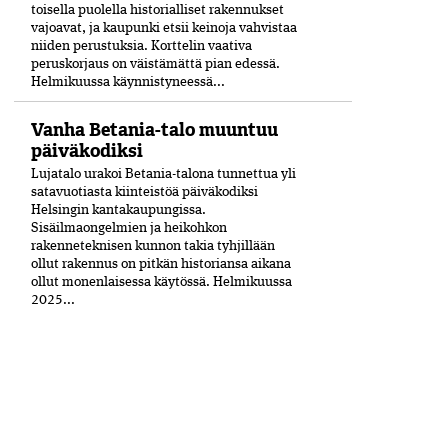
toisella puolella historialliset rakennukset
vajoavat, ja kaupunki etsii keinoja vahvistaa
niiden perustuksia. Korttelin vaativa
peruskorjaus on väistämättä pian edessä.
Helmikuussa käynnistyneessä...
Vanha Betania-talo muuntuu
päiväkodiksi
Lujatalo urakoi Betania-talona tunnettua yli
satavuotiasta kiinteistöä päiväkodiksi
Helsingin kantakaupungissa.
Sisäilmaongelmien ja heikohkon
rakenneteknisen kunnon takia tyhjillään
ollut rakennus on pitkän historiansa aikana
ollut monenlaisessa käytössä. Helmikuussa
2025...