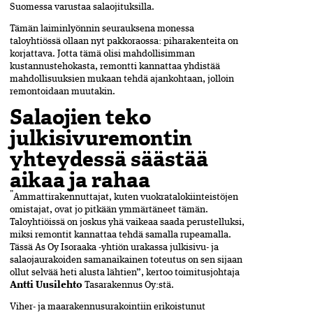
Suomessa varustaa salaojituksilla.
Tämän laiminlyönnin seurauksena monessa
taloyhtiössä ollaan nyt pakkoraossa: piharakenteita on
korjattava. Jotta tämä olisi mahdollisimman
kustannustehokasta, remontti kannattaa yhdistää
mahdollisuuksien mukaan tehdä ajankohtaan, jolloin
remontoidaan muutakin.
Salaojien teko
julkisivuremontin
yhteydessä säästää
aikaa ja rahaa
”
Ammattirakennuttajat, kuten vuokratalokiinteistöjen
omistajat, ovat jo pitkään ymmärtäneet tämän.
Taloyhtiöissä on joskus yhä vaikeaa saada perustelluksi,
miksi remontit kannattaa tehdä samalla rupeamalla.
Tässä As Oy Isoraaka -yhtiön urakassa julkisivu- ja
salaojaurakoiden samanaikainen toteutus on sen sijaan
ollut selvää heti alusta lähtien”, kertoo toimitusjohtaja
Antti Uusilehto
Tasarakennus Oy:stä.
Viher- ja maarakennusurakointiin erikoistunut