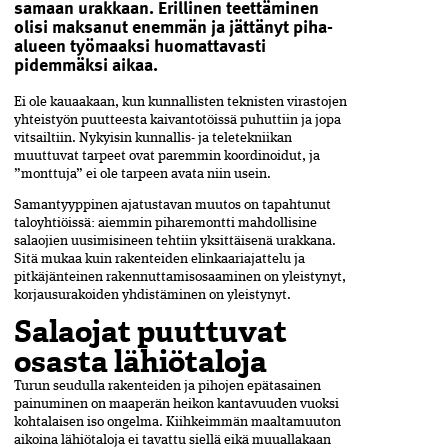
samaan urakkaan. Erillinen teettäminen
olisi maksanut enemmän ja jättänyt piha-
alueen työmaaksi huomattavasti
pidemmäksi aikaa.
Ei ole kauaakaan, kun kunnallisten teknisten virastojen
yhteistyön puutteesta kaivantotöissä puhuttiin ja jopa
vitsailtiin. Nykyisin kunnallis- ja teletekniikan
muuttuvat tarpeet ovat paremmin koordinoidut, ja
”monttuja” ei ole tarpeen avata niin usein.
Samantyyppinen ajatustavan muutos on tapahtunut
taloyhtiöissä: aiemmin piharemontti mahdollisine
salaojien uusimisineen tehtiin yksittäisenä urakkana.
Sitä mukaa kuin rakenteiden elinkaariajattelu ja
pitkäjänteinen rakennuttamisosaaminen on yleistynyt,
korjausurakoiden yhdistäminen on yleistynyt.
Salaojat puuttuvat
osasta lähiötaloja
Turun seudulla rakenteiden ja pihojen epätasainen
painuminen on maaperän heikon kantavuuden vuoksi
kohtalaisen iso ongelma. Kiihkeimmän maaltamuuton
aikoina lähiötaloja ei tavattu siellä eikä muuallakaan