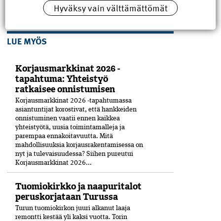
Hyväksy vain välttämättömät
LUE MYÖS
Korjausmarkkinat 2026 -
tapahtuma: Yhteistyö
ratkaisee onnistumisen
Korjausmarkkinat 2026 -tapahtumassa
asiantuntijat korostivat, että hankkeiden
onnistuminen vaatii ennen kaikkea
yhteistyötä, uusia toimintamalleja ja
parempaa ennakoitavuutta. Mitä
mahdollisuuksia korjausrakentamisessa on
nyt ja tulevaisuudessa? Siihen pureutui
Korjausmarkkinat 2026...
Tuomiokirkko ja naapuritalot
peruskorjataan Turussa
Turun tuomiokirkon juuri alkanut laaja
remontti kestää yli kaksi vuotta. Torin