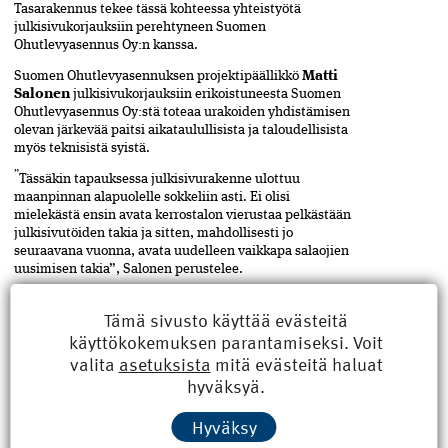
Tasarakennus tekee tässä kohteessa yhteistyötä
julkisivukorjauksiin perehtyneen Suomen
Ohutlevyasennus Oy:n kanssa.
Suomen Ohutlevyasennuksen projektipäällikkö
Matti
Salonen
julkisivukorjauksiin erikoistuneesta Suomen
Ohutlevyasennus Oy:stä toteaa urakoiden yhdistämisen
olevan järkevää paitsi aikataulullisista ja taloudellisista
myös teknisistä syistä.
”
Tässäkin tapauksessa julkisivurakenne ulottuu
maanpinnan alapuolelle sokkeliin asti. Ei olisi
mielekästä ensin avata kerrostalon vierustaa pelkästään
julkisivutöiden takia ja sitten, mahdollisesti jo
seuraavana vuonna, avata uudelleen vaikkapa salaojien
uusimisen takia”, Salonen perustelee.
Teksti ja kuvat Vesa Tompuri
Tämä sivusto käyttää evästeitä
käyttökokemuksen parantamiseksi. Voit
valita
asetuksista
mitä evästeitä haluat
hyväksyä.
julkisivu
,
ASIASANAT
Jaa
artikkeli
kerrostalo
,
Hyväksy
korjausrakentaminen
,
Turku