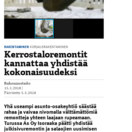
RAKENTAMINEN
KORJAUSRAKENTAMINEN
Kerrostaloremontit
kannattaa yhdistää
kokonaisuudeksi
Rakennustaito
15.2.2018
|
Päivitetty
5.3.2018
Yhä useampi asunto-osakeyhtiö säästää
rahaa ja vaivaa nivomalla välttämättömiä
remontteja yhteen laajaan rupeamaan.
Turussa As Oy Isoraaka päätti yhdistää
julkisivuremontin ja salaojien uusimisen