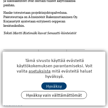
ja ulkorakenteet ovat osittain tulleet käyttöikänsä
päähän.
Hanke toteutetaan projektinjohto­palveluna.
Päätoteuttaja on A-Insinöörit Rakennuttaminen Oy.
Korjaustyöt ajoitetaan erityisesti oopperan
kesätaukoihin.
Teksti Martti Ristimäki kuvat Senaatti-kiinteistöt
Consti
,
ASIASANAT
Jaa
artikkeli
Helsinki
,
Tämä sivusto käyttää evästeitä
Kansallisarkisto
,
käyttökokemuksen parantamiseksi. Voit
Kansallisooppera
,
valita
asetuksista
mitä evästeitä haluat
korjausrakentaminen
,
hyväksyä.
NCC
,
Oopperatalo
,
Senaatti-kiinteistöt
,
Hyväksy
Valtioneuvoston linna
Hyväksy vain välttämättömät
LUE MYÖS