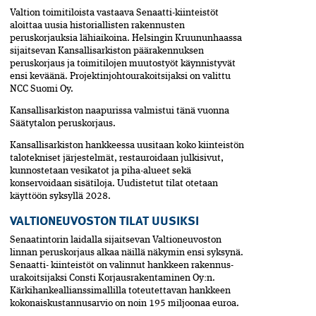
Valtion toimitiloista vastaava­ Senaat­ti-kiinteistöt
aloittaa ­uusia historiallisten rakennusten
peruskorjauksia lähiaikoina. Helsingin Kruununhaassa
sijaitsevan Kansallis­arkiston päärakennuksen
peruskorjaus ja toimitilojen muutostyöt käynnistyvät
ensi keväänä. Projektinjohtourakoitsijaksi on valittu
NCC Suomi Oy.
Kansallisarkiston naapurissa valmistui tänä vuonna
Säätytalon peruskorjaus.
Kansallisarkiston hankkeessa uusitaan koko kiinteistön
talotekniset järjestelmät, restauroidaan julkisivut,
kunnostetaan vesikatot ja piha-alueet sekä
konservoidaan sisätiloja. Uudistetut tilat otetaan
käyttöön syksyllä 2028.
VALTIONEUVOSTON TILAT UUSIKSI
Senaatintorin laidalla sijaitsevan Valtio­neuvoston
linnan peruskorjaus alkaa näillä näkymin ensi syksynä.
Senaatti- kiinteistöt on valinnut hankkeen raken­nus­­
urakoitsijaksi Consti Korjaus­­­raken­­ta­minen Oy:n.
Kärkihankeallianssi­mallilla toteutettavan hankkeen
kokonaiskustannusarvio on noin 195 miljoonaa euroa.