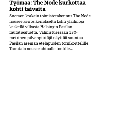
Työmaa: The Node kurkottaa
kohti taivaita
Suomen korkein toimistorakennus The Node
nousee kerros kerrokselta kohti yläilmoja
keskellä vilkasta Helsingin Pasilan
rautatiealuetta. Valmistuessaan 130-
metrinen pilvenpiirtäjä näyttää suuntaa
Pasilan aseman eteläpuolen tornikorttelille.
Tornitalo nousee ahtaalle tontille...