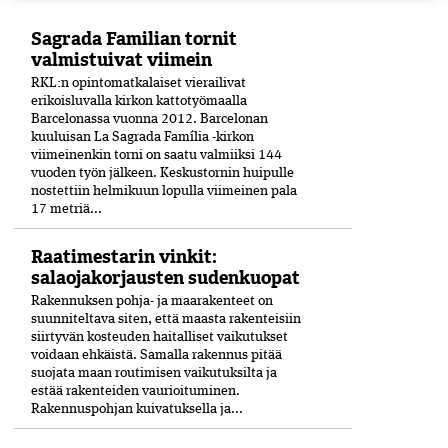
Sagrada Familian tornit
valmistuivat viimein
RKL:n opintomatkalaiset vierailivat
erikoisluvalla kirkon kattotyömaalla
Barcelonassa vuonna 2012. Barcelonan
kuuluisan La Sagrada Família -kirkon
viimeinenkin torni on saatu valmiiksi­ 144
vuoden työn jälkeen. Keskustornin huipulle
nostettiin helmikuun lopulla viimeinen pala
17 metriä...
Raatimestarin vinkit:
salaojakorjausten sudenkuopat
Rakennuksen pohja- ja maarakenteet on
suunniteltava siten, että maasta rakenteisiin
siirtyvän kosteuden haitalliset vaikutukset
voidaan ehkäistä. Samalla rakennus pitää
suojata maan routimisen vaikutuksilta ja
estää rakenteiden vaurioituminen.
Rakennuspohjan kuivatuksella ja...