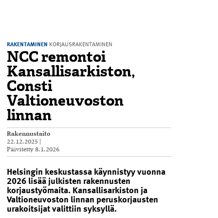
RAKENTAMINEN
KORJAUSRAKENTAMINEN
NCC remontoi
Kansallisarkiston,
Consti
Valtioneuvoston
linnan
Rakennustaito
22.12.2025
|
Päivitetty
8.1.2026
Helsingin keskustassa käynnistyy vuonna
2026 lisää julkisten rakennusten
korjaustyömaita. Kansallis­arkiston ja
Valtioneuvoston linnan peruskorjausten
urakoitsijat valittiin syksyllä.