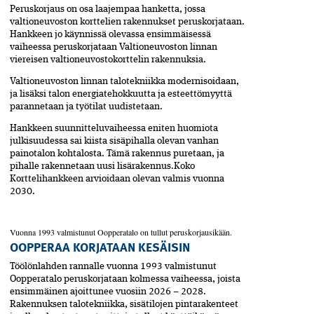
Peruskorjaus on osa laajempaa hanketta, jossa
valtioneuvoston korttelien rakennukset peruskorjataan.
Hankkeen jo käynnissä olevassa ensimmäisessä
vaiheessa peruskorjataan Valtioneuvoston linnan
viereisen valtioneuvostokorttelin rakennuksia.
Valtioneuvoston linnan talotekniikka modernisoidaan,
ja lisäksi talon energiatehokkuutta ja esteettömyyttä
parannetaan ja työtilat uudistetaan.
Hankkeen suunnitteluvaiheessa eniten huomiota
julkisuudessa sai kiista sisä­pihalla olevan vanhan
painotalon kohtalosta. Tämä rakennus puretaan, ja
pihalle rakennetaan uusi lisärakennus.Koko
Korttelihankkeen arvioidaan olevan valmis vuonna
2030.
Vuonna 1993 valmistunut Oopperatalo on tullut peruskorjausikään.
OOPPERAA KORJATAAN KESÄISIN
Töölönlahden rannalle vuonna 1993 valmistunut
Oopperatalo peruskorjataan kolmessa vaiheessa, joista
ensimmäinen ajoittunee vuosiin 2026 – 2028.
Rakennuksen talotekniikka, sisätilojen pintarakenteet