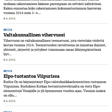
mukaan rakentamisen käänne parempaan on selvästi nähtävissä.
Raksu ennustaa koko rakentamisen kokonaistuotannon kasvavan
vuonna 2016 noin 3–4...
8.4.2016
MESTA
Valtakunnallinen vihervuosi
Vihervuosi on valtakunnallinen teemavuosi, jota vietetään viidettä
kertaa vuonna 2016. Teemavuoden tavoitteena on innostaa ihmiset,
yhteisöt, järjestöt ja yritykset toimimaan oman lähiympäristönsä
hyv...
8.4.2016
MESTA
Elpo-tuotantoa Viipurissa
Rudus Oy on käynnistänyt Elpo-talotekniikkaelementtien tuotannon
Viipurissa. Ruduksen Kotkan betonituotetehtaalta on viety Elpo-
elementtejä Venäjälle jo yli kymmenen vuoden ajan. Viennin määrä
on ollu...
8.4.2016