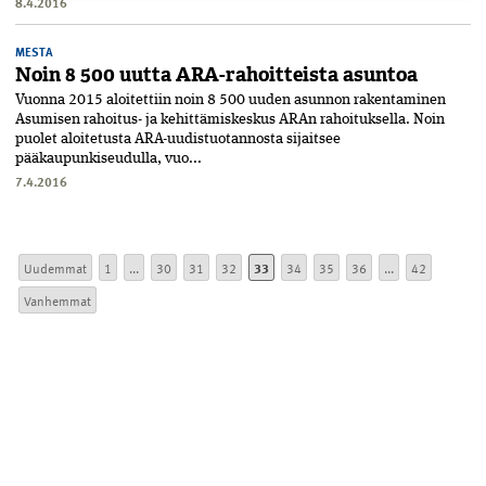
8.4.2016
MESTA
Noin 8 500 uutta ARA-rahoitteista asuntoa
Vuonna 2015 aloitettiin noin 8 500 uuden asunnon rakentaminen
Asumisen rahoitus- ja kehittämiskeskus ARAn rahoituksella. Noin
puolet aloitetusta ARA-uudistuotannosta sijaitsee
pääkaupunkiseudulla, vuo...
7.4.2016
Uudemmat
1
...
30
31
32
33
34
35
36
...
42
Vanhemmat