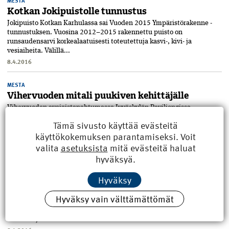
MESTA
Kotkan Jokipuistolle tunnustus
Jokipuisto Kotkan Karhulassa sai Vuoden 2015 Ympäristörakenne -
tunnustuksen. Vuosina 2012–2015 rakennettu puisto on
runsaudensarvi korkealaatuisesti toteutettuja kasvi-, kivi- ja
vesiaiheita. Välillä...
8.4.2016
MESTA
Vihervuoden mitali puukiven kehittäjälle
Vihervuoden avajaistapahtumassa Jyväskylän Paviljongissa
helmikuussa jaettiin kahdeksan Vihervuoden mitalia viheralan
Tämä sivusto käyttää evästeitä
hyväksi tehdystä ansiokkaasta työstä. Yksi mitalin saaneista on
käyttökokemuksen parantamiseksi. Voit
Destamatic Oy. Se...
valita
asetuksista
mitä evästeitä haluat
8.4.2016
hyväksyä.
MESTA
Hyväksy
Olympiastadionin uudistamistyö käynnistyi
Helsingin Olympiastadionin uudistamistyö käynnistyi maaliskuussa
Hyväksy vain välttämättömät
louhinta- ja maanrakennustöillä. Vuonna 1938 valmistunut Stadion
avataan täysin uudistettuna vuonna 2019. Stadionin katsomot
katetaan j...