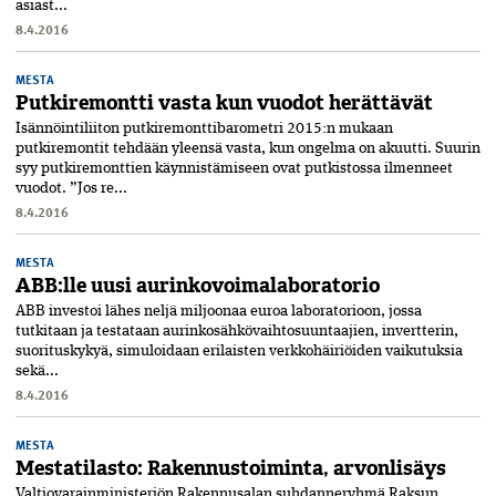
asiast...
8.4.2016
MESTA
Putkiremontti vasta kun vuodot herättävät
Isännöintiliiton putkiremonttibarometri 2015:n mukaan
putkiremontit tehdään yleensä vasta, kun ongelma on akuutti. Suurin
syy putkiremonttien käynnistämiseen ovat putkistossa ilmenneet
vuodot. ”Jos re...
8.4.2016
MESTA
ABB:lle uusi aurinkovoimalaboratorio
ABB investoi lähes neljä miljoonaa euroa laboratorioon, jossa
tutkitaan ja testataan aurinkosähkövaihtosuuntaajien, invertterin,
suorituskykyä, simuloidaan erilaisten verkkohäiriöiden vaikutuksia
sekä...
8.4.2016
MESTA
Mestatilasto: Rakennustoiminta, arvonlisäys
Valtiovarainministeriön Rakennusalan suhdanneryhmä Raksun