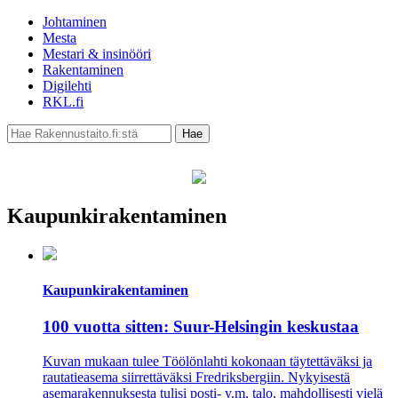
Johtaminen
Mesta
Mestari & insinööri
Rakentaminen
Digilehti
RKL.fi
Kaupunkirakentaminen
Kaupunkirakentaminen
100 vuotta sitten: Suur-Helsingin keskustaa
Kuvan mukaan tulee Töölönlahti kokonaan täytettäväksi ja
rautatieasema siirrettäväksi Fredriksbergiin. Nykyisestä
asemarakennuksesta tulisi posti- y.m. talo, mahdollisesti vielä