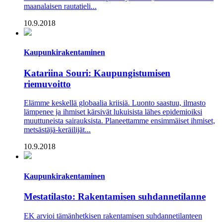
maanalaisen rautatieli...
10.9.2018
Kaupunkirakentaminen
Katariina Souri: Kaupungistumisen
riemuvoitto
Elämme keskellä globaalia kriisiä. Luonto saastuu, ilmasto
lämpenee ja ihmiset kärsivät lukuisista lähes epidemioiksi
muuttuneista sairauksista. Planeettamme ensimmäiset ihmiset,
metsästäjä-keräilijät...
10.9.2018
Kaupunkirakentaminen
Mestatilasto: Rakentamisen suhdannetilanne
EK arvioi tämänhetkisen rakentamisen suhdannetilanteen