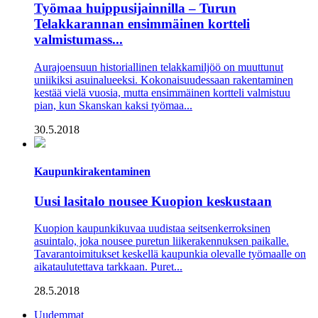
Työmaa huippusijainnilla – Turun
Telakkarannan ensimmäinen kortteli
valmistumass...
Aurajoensuun historiallinen telakkamiljöö on muuttunut
uniikiksi asuinalueeksi. Kokonaisuudessaan rakentaminen
kestää vielä vuosia, mutta ensimmäinen kortteli valmistuu
pian, kun Skanskan kaksi työmaa...
30.5.2018
Kaupunkirakentaminen
Uusi lasitalo nousee Kuopion keskustaan
Kuopion kaupunkikuvaa uudistaa seitsenkerroksinen
asuintalo, joka nousee puretun liikerakennuksen paikalle.
Tavarantoimitukset keskellä kaupunkia olevalle työmaalle on
aikataulutettava tarkkaan. Puret...
28.5.2018
Uudemmat