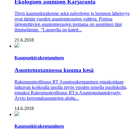
Ekologisen asumisen Karjaranta
Tiivis kaupunkirakenne sekä palvelujen ja luonnon läheisyys
ovat tämän vuoden asuntomessujen valtteja. Porissa
järjestettävien asuntomessujen teemana on asuminen läpi
ihmiselämän. ”Lauseella on katett...
21.6.2018
Kaupunkirakentaminen
Asuntotuotannossa kuuma kesä
Rakennusteollisuus RT Asuntorakentamisen ennakoidaan
jatkuvan korkealla tasolla myös vuoden toisella puoliskolla,
ennakoi Rakennusteollisuus RT:n Asuntotuotantokysely.
Arvio kerrostaloasuntojen aloitu...
14.6.2018
Kaupunkirakentaminen