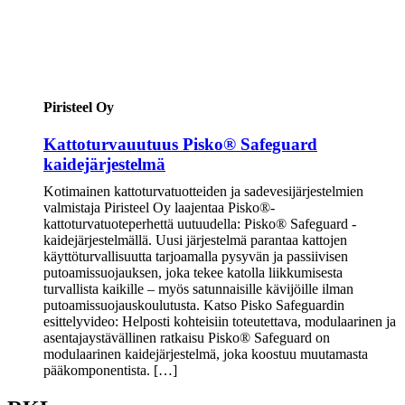
Piristeel Oy
Kattoturvauutuus Pisko® Safeguard
kaidejärjestelmä
Kotimainen kattoturvatuotteiden ja sadevesijärjestelmien
valmistaja Piristeel Oy laajentaa Pisko®-
kattoturvatuoteperhettä uutuudella: Pisko® Safeguard -
kaidejärjestelmällä. Uusi järjestelmä parantaa kattojen
käyttöturvallisuutta tarjoamalla pysyvän ja passiivisen
putoamissuojauksen, joka tekee katolla liikkumisesta
turvallista kaikille – myös satunnaisille kävijöille ilman
putoamissuojauskoulutusta. Katso Pisko Safeguardin
esittelyvideo: Helposti kohteisiin toteutettava, modulaarinen ja
asentajaystävällinen ratkaisu Pisko® Safeguard on
modulaarinen kaidejärjestelmä, joka koostuu muutamasta
pääkomponentista. […]