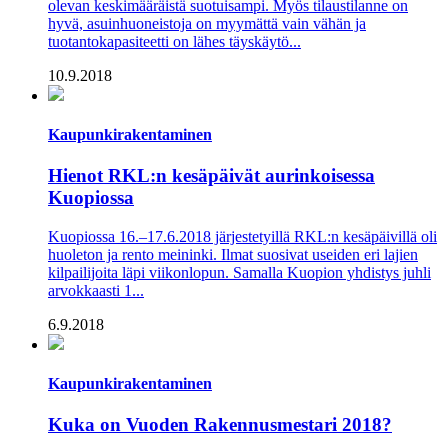
olevan keskimääräistä suotuisampi. Myös tilaustilanne on
hyvä, asuinhuoneistoja on myymättä vain vähän ja
tuotantokapasiteetti on lähes täyskäytö...
10.9.2018
Kaupunkirakentaminen
Hienot RKL:n kesäpäivät aurinkoisessa
Kuopiossa
Kuopiossa 16.–17.6.2018 järjestetyillä RKL:n kesäpäivillä oli
huoleton ja rento meininki. Ilmat suosivat useiden eri lajien
kilpailijoita läpi viikonlopun. Samalla Kuopion yhdistys juhli
arvokkaasti 1...
6.9.2018
Kaupunkirakentaminen
Kuka on Vuoden Rakennusmestari 2018?