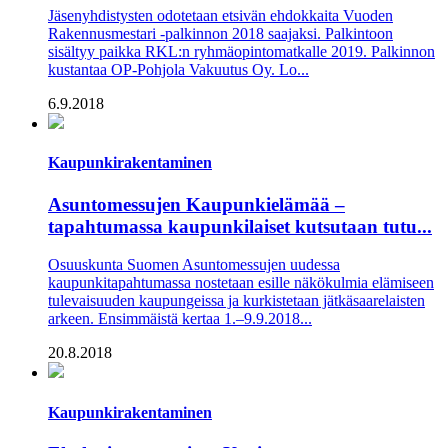
Jäsenyhdistysten odotetaan etsivän ehdokkaita Vuoden
Rakennusmestari -palkinnon 2018 saajaksi. Palkintoon
sisältyy paikka RKL:n ryhmäopintomatkalle 2019. Palkinnon
kustantaa OP-Pohjola Vakuutus Oy. Lo...
6.9.2018
Kaupunkirakentaminen
Asuntomessujen Kaupunkielämää –
tapahtumassa kaupunkilaiset kutsutaan tutu...
Osuuskunta Suomen Asuntomessujen uudessa
kaupunkitapahtumassa nostetaan esille näkökulmia elämiseen
tulevaisuuden kaupungeissa ja kurkistetaan jätkäsaarelaisten
arkeen. Ensimmäistä kertaa 1.–9.9.2018...
20.8.2018
Kaupunkirakentaminen