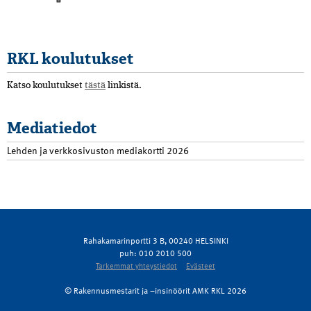
RKL koulutukset
Katso koulutukset
tästä
linkistä.
Mediatiedot
Lehden ja verkkosivuston mediakortti 2026
Rahakamarinportti 3 B, 00240 HELSINKI
puh: 010 2010 500
Tarkemmat yhteystiedot
Evästeet
© Rakennusmestarit ja –insinöörit AMK RKL 2026