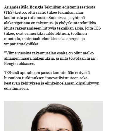
Asiamies
Mia Bengts
Tekniikan edistämissäätiöstä
(TES) kertoo, että säätiö tukee tekniikan alan
koulutusta ja tutkimusta Suomessa, ja yhtenä
alakategoriana on rakennus- ja yhdyskuntatekniikka.
Muita rakentamiseen liittyviä tekniikan aloja, joita TES
tukee, ovat esimerkiksi arkkitehtuuri, teollinen
muotoilu, materiaalitekniikka sekä energia- ja
ympäristötekniikka.
”Viime vuosina rakennusalan osalta on ollut melko
alhainen määrä hakemuksia, ja niitä toivotaan lisää”,
Bengts rohkaisee.
TES:issä apurahojen jaossa kiinnitetään erityistä
huomiota tutkimuksen innovatiivisuuteen sekä
kestävän kehityksen ja elinkeinoelämän kilpailukyvyn
edistämiseen.