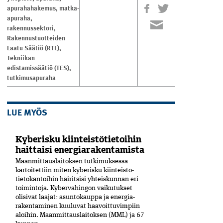
apurahahakemus
,
matka-
apuraha
,
rakennussektori
,
Rakennustuotteiden
Laatu Säätiö (RTL)
,
Tekniikan
edistamissäätiö (TES)
,
tutkimusapuraha
LUE MYÖS
Kyberisku kiinteistötietoihin
haittaisi energiarakentamista
Maanmittauslaitoksen tutkimuksessa
kartoitettiin miten kyberisku kiinteistö­
tietokantoihin häiritsisi yhteiskunnan eri
toimintoja. Kyber­vahingon vaikutukset
olisivat laajat: asuntokauppa ja energia­
rakentaminen kuuluvat haavoittuvimpiin
aloihin. Maanmittauslaitoksen (MML) ja 67