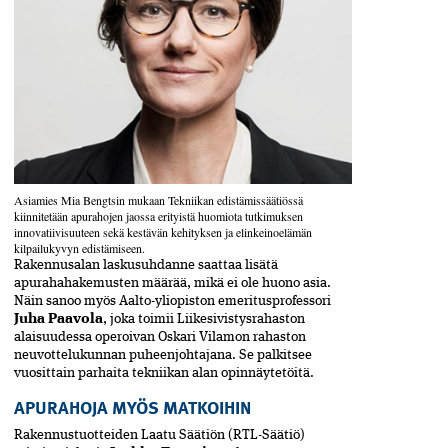
Asiamies Mia Bengtsin mukaan Tekniikan edistämissäätiössä
kiinnitetään apurahojen jaossa erityistä huomiota tutkimuksen
innovatiivisuuteen sekä kestävän kehityksen ja elinkeinoelämän
kilpailukyvyn edistämiseen.
Rakennusalan laskusuhdanne saattaa lisätä
apurahahakemusten määrää, mikä ei ole huono asia.
Näin sanoo myös Aalto-yliopiston emeritusprofessori
Juha Paavola
, joka toimii Liikesivistysrahaston
alaisuudessa operoivan Oskari Vilamon rahaston
neuvottelukunnan puheenjohtajana. Se palkitsee
vuosittain parhaita tekniikan alan opinnäytetöitä.
APURAHOJA MYÖS MATKOIHIN
Rakennustuotteiden Laatu Säätiön (RTL-Säätiö)