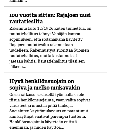
kunnan...
100 vuotta sitten: Rajajoen uusi
rautatiesilta
Rakennustaito 12/1926 Kuten tunnettua, on
rautatiehallitus tehnyt Venäjän kanssa
sopimuksen, että sodanaikana hävitetty
Rajajoen rautatiesilta rakennetaan
uudelleen. Rakennustyöt suorittaa Suomen
rautatiehallitus, mutta kustannukset
jaetaan kahtia. Rautatiehallitus tilasi sen
jälkeen...
Hyvä henkilönsuojain on
sopiva ja melko mukavakin
Oikea ratkaisu kesäisellä työmaalla ei ole
riisua henkilönsuojainta, vaan valita sopivat
varusteet ja muistaa pitää taukoja.
Suojainten käyttömukavuus on parantunut,
kun käyttäjät vaativat parempia tuotteita.
Henkilönsuojaimia käytetään entistä
enemmän, ja niiden käyttöä...