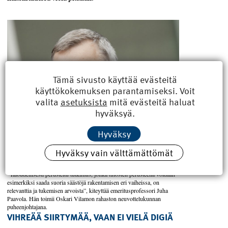
Tämä sivusto käyttää evästeitä
käyttökokemuksen parantamiseksi. Voit
valita
asetuksista
mitä evästeitä haluat
hyväksyä.
Hyväksy
Hyväksy vain välttämättömät
”Taloudellisesti perusteltu tutkimus, jonka tulosten perusteella voidaan
esimerkiksi saada suoria säästöjä rakentamisen eri vaiheissa, on
relevanttia ja tukemisen arvoista”, kiteyttää emeritusprofessori Juha
Paavola. Hän toimii Oskari Vilamon rahaston neuvottelukunnan
puheenjohtajana.
VIHREÄÄ SIIRTYMÄÄ, VAAN EI VIELÄ DIGIÄ