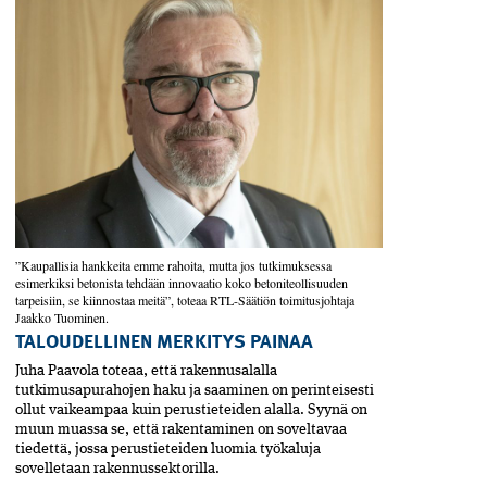
”Kaupallisia hankkeita emme rahoita, mutta jos tutkimuksessa
esimerkiksi betonista tehdään innovaatio koko betoniteollisuuden
tarpeisiin, se kiinnostaa meitä”, toteaa RTL-Säätiön toimitusjohtaja
Jaakko Tuominen.
TALOUDELLINEN MERKITYS PAINAA
Juha Paavola toteaa, että rakennusalalla
tutkimusapurahojen haku ja saaminen on perinteisesti
ollut vaikeampaa kuin perustieteiden alalla. Syynä on
muun muassa se, että rakentaminen on soveltavaa
tiedettä, jossa perustieteiden luomia työkaluja
sovelletaan rakennussektorilla.