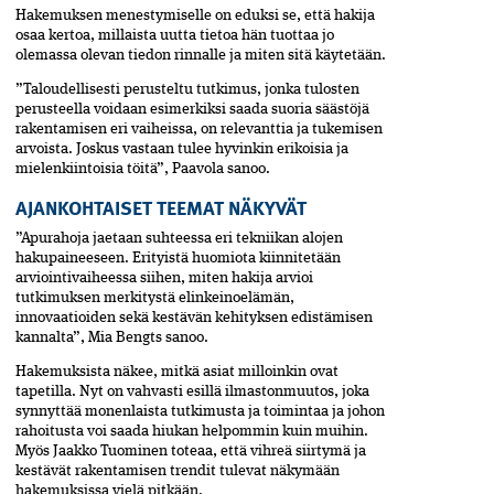
Hakemuksen menestymiselle on eduksi se, että hakija
osaa kertoa, millaista uutta tietoa hän tuottaa jo
olemassa olevan tiedon rinnalle ja miten sitä käytetään.
”Taloudellisesti perusteltu tutkimus, jonka tulosten
perusteella voidaan esimerkiksi saada suoria säästöjä
rakentamisen eri vaiheissa, on relevanttia ja tukemisen
arvoista. Joskus vastaan tulee hyvinkin erikoisia ja
mielenkiintoisia töitä”, Paavola sanoo.
AJANKOHTAISET TEEMAT NÄKYVÄT
”Apurahoja jaetaan suhteessa eri tekniikan alojen
hakupaineeseen. Erityistä huomiota kiinnitetään
arviointivaiheessa siihen, miten hakija arvioi
tutkimuksen merkitystä elinkeinoelämän,
innovaatioiden sekä kestävän kehityksen edistämisen
kannalta”, Mia Bengts sanoo.
Hakemuksista näkee, mitkä asiat milloinkin ovat
tapetilla. Nyt on vahvasti esillä ilmastonmuutos, joka
synnyttää monenlaista tutkimusta ja toimintaa ja johon
rahoitusta voi saada hiukan helpommin kuin muihin.
Myös Jaakko Tuominen toteaa, että vihreä siirtymä ja
kestävät rakentamisen trendit tulevat näkymään
hakemuksissa vielä pitkään.