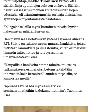
toimitusjohtaja
Jaakko Tuominen
kertoo, että
säätiön linja apurahojen suhteen on lavea. Säätiön
hallituksessa istuu monien eri teollisuudenalojen
edustajia, eli asiantuntemuskin on laaja-alaista, kun
apurahojen myöntämisestä päätetään.
Kollegojensa lailla myös Tuominen toivoisi hyvien
hakemusten määrän kasvavan.
Hän mainitsee talotekniikan yhtenä tärkeänä alueena.
RTL-Säätiö on tukenut muun muassa hankkeita, joissa
tutkitaan lämmitystä ja ilmastointia, kuten esimerkiksi
lämmön talteenottoa ja terveysasemien
ilmanvaihtotekniikkaa.
”Kaupallisia hankkeita emme rahoita, mutta jos
tutkimuksessa esimerkiksi betonista tehdään
innovaatio koko betoniteollisuuden tarpeisiin, se
kiinnostaa meitä.”
”Apurahaa voi saada myös esimerkiksi
seminaarimatkoihin ja dokumentointiin”, Tuominen
lisää.