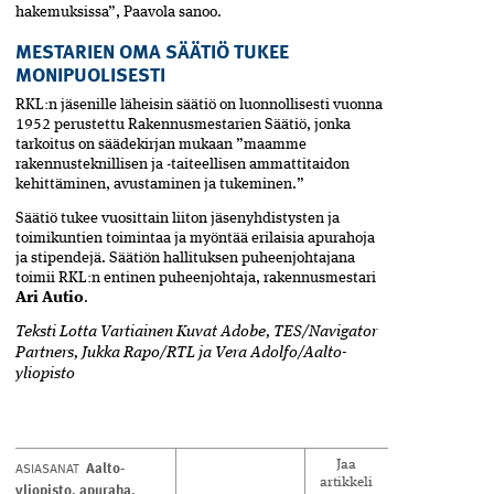
hakemuksissa”, Paavola sanoo.
MESTARIEN OMA SÄÄTIÖ TUKEE
MONIPUOLISESTI
RKL:n jäsenille läheisin säätiö on luonnollisesti vuonna
1952 perustettu Rakennusmestarien Säätiö, jonka
tarkoitus on säädekirjan mukaan ”maamme
rakennusteknillisen ja -taiteellisen ammattitaidon
kehittäminen, avustaminen ja tukeminen.”
Säätiö tukee vuosittain liiton jäsenyhdistysten ja
toimikuntien toimintaa ja myöntää erilaisia apurahoja
ja stipendejä. Säätiön hallituksen puheenjohtajana
toimii RKL:n entinen puheenjohtaja, rakennusmestari
Ari Autio
.
Teksti Lotta Vartiainen Kuvat Adobe, TES/Navigator
Partners, Jukka Rapo/RTL ja Vera Adolfo/Aalto-
yliopisto
Aalto-
ASIASANAT
Jaa
artikkeli
yliopisto
,
apuraha
,