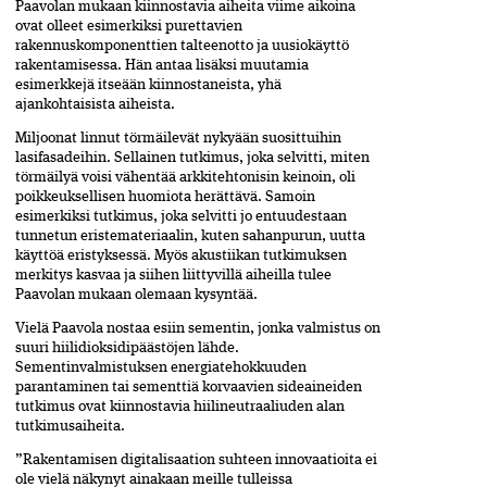
Paavolan mukaan kiinnostavia aiheita viime aikoina
ovat olleet esimerkiksi purettavien
rakennuskomponenttien talteenotto ja uusiokäyttö
rakentamisessa. Hän antaa lisäksi muutamia
esimerkkejä itseään kiinnostaneista, yhä
ajankohtaisista aiheista.
Miljoonat linnut törmäilevät nykyään suosittuihin
lasifasadeihin. Sellainen tutkimus, joka selvitti, miten
törmäilyä voisi vähentää arkkitehtonisin keinoin, oli
poikkeuksellisen huomiota herättävä. Samoin
esimerkiksi tutkimus, joka selvitti jo entuudestaan
tunnetun eristemateriaalin, kuten sahanpurun, uutta
käyttöä eristyksessä. Myös akustiikan tutkimuksen
merkitys kasvaa ja siihen liittyvillä aiheilla tulee
Paavolan mukaan olemaan kysyntää.
Vielä Paavola nostaa esiin sementin, jonka valmistus on
suuri hiilidioksidipäästöjen lähde.
Sementinvalmistuksen energiatehokkuuden
parantaminen tai sementtiä korvaavien sideaineiden
tutkimus ovat kiinnostavia hiilineutraaliuden alan
tutkimusaiheita.
”Rakentamisen digitalisaation suhteen innovaatioita ei
ole vielä näkynyt ainakaan meille tulleissa