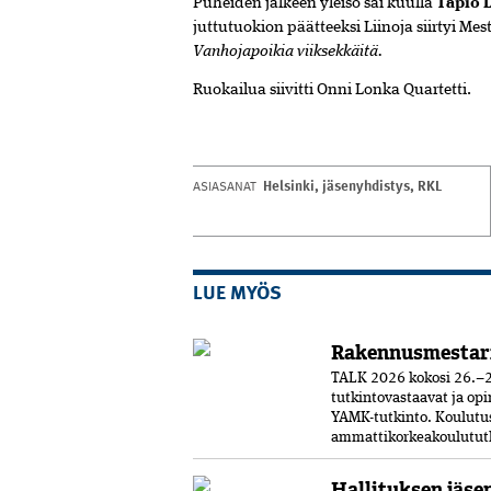
Puheiden jälkeen yleisö sai kuulla
Tapio 
juttutuokion päätteeksi Liinoja siirtyi Me
Vanhojapoikia viiksekkäitä.
Ruokailua siivitti Onni Lonka Quartetti.
Helsinki
,
jäsenyhdistys
,
RKL
ASIASANAT
LUE MYÖS
Rakennusmestar
TALK 2026 kokosi 26.–2
tutkintovastaavat ja opi
YAMK-tutkinto. Koulut
ammattikorkeakoulututki
Hallituksen jäse