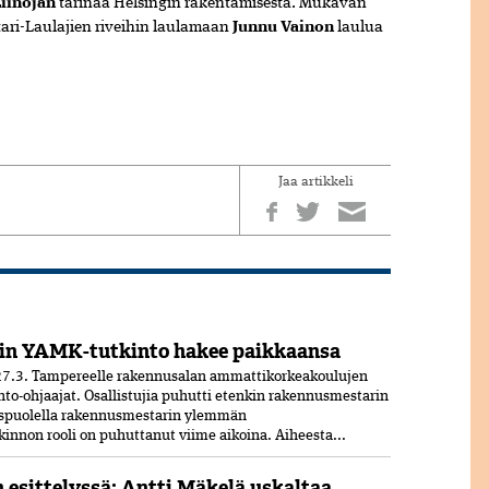
Liinojan
tarinaa Helsingin rakentamisesta. Mukavan
stari-Laulajien riveihin laulamaan
Junnu Vainon
laulua
Jaa artikkeli
in YAMK-tutkinto hakee paikkaansa
7.3. Tampereelle rakennusalan ammattikorkeakoulujen
nto-ohjaajat. Osallistujia puhutti etenkin rakennusmestarin
uspuolella rakennusmestarin ylemmän
nnon rooli on puhuttanut viime ­aikoina. ­Aiheesta...
n esittelyssä: Antti Mäkelä uskaltaa