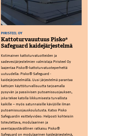
PIRISTEEL OY
Kattoturvauutuus Pisko®
Safeguard kaidejärjestelmä
Kotimainen kattoturvatuotteiden ja
sadevesijärjestelmien valmistaja Piristeel Oy
laajentaa Pisko®-kattoturvatuoteperhettä
uutuudella: Pisko® Safeguard -
kaidejärjestelmällä. Uusi järjestelmä parantaa
kattojen käyttöturvallisuutta tarjoamalla
pysyvän ja passiivisen putoamissuojauksen,
joka tekee katolla liikkumisesta turvallista
kaikille – myös satunnaisille kävijöille ilman
putoamissuojauskoulutusta. Katso Pisko
Safeguardin esittelyvideo: Helposti kohteisiin
toteutettava, modulaarinen ja
asentajaystävällinen ratkaisu Pisko®
Safeguard on modulaarinen kaidejärjestelmä,