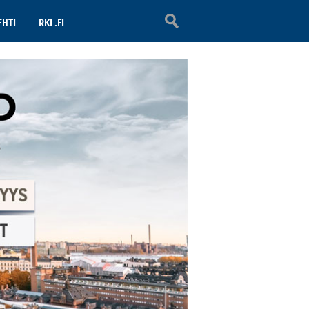
EHTI
RKL.FI