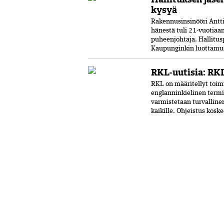
kysyä
Rakennusinsinööri Antti 
hänestä tuli 21-vuo­tia
puheenjohtaja. Hallitus
Kaupunginkin luottamust
RKL-uutisia: RKL
RKL on määritellyt toimi
englanninkielinen termi
varmistetaan turvalline
kaikille. Ohjeistus kosk