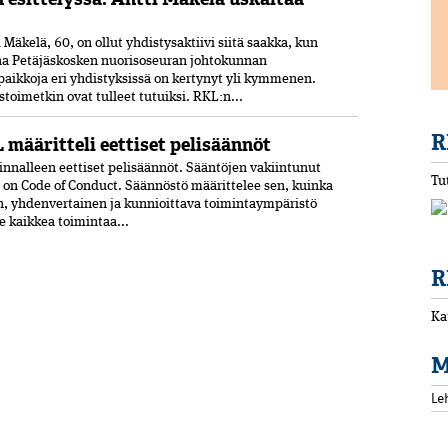
Mäkelä, 60, on ollut yhdistysaktiivi siitä saakka, kun
ana Petäjäskosken nuoriso­seuran johtokunnan
paikkoja eri yhdistyksissä on kertynyt yli kymmenen.
oimetkin ovat tulleet tutuiksi. RKL:n...
R
 määritteli eettiset pelisäännöt
nnalleen eettiset peli­säännöt. Sääntöjen vakiintunut
Tu
 on Code of Conduct. Säännöstö määrittelee sen, kuinka
n, yhdenvertainen ja kun­nioittava toimintaympäristö
ee kaikkea toimintaa...
R
Ka
M
Le