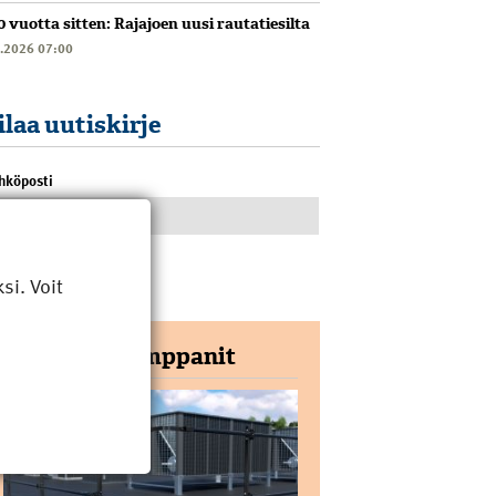
0 vuotta sitten: Rajajoen uusi rautatiesilta
6.2026 07:00
ilaa uutiskirje
hköposti
i. Voit
Yhteistyökumppanit