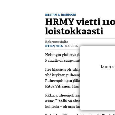
MESTARI & INSINÖÖRI
HRMY vietti 110
loistokkaasti
Rakennustaito
RT 02/2016
|
8.4.2016
Helsingin yhdistys järjesti upean 110-vu
Paikalle oli saapunut arviolta peräti 400 
Tämä s
Itse tilaisuus oli juhlava ja vieraiden mie
yhdistyksen puheenjohtaja
Hannu Vehvi
Puheenjohtajan jälkeen Helsingin kaupun
Ritva Viljanen
. Hän kiitteli yhdistyksen 
RKL:n puheenjohtaja
Ari Autio
muistutti 
asua: ”Täällä on aina ollut mestareille hyvi
kohteita – oli maa taantumassa tai nousus