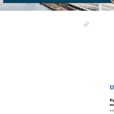
U
Ky
en
8.