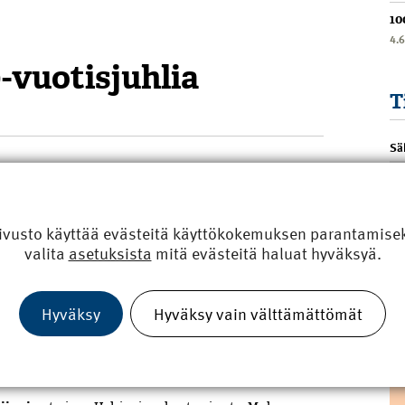
10
4.
-vuotisjuhlia
T
Sä
otistapahtuman 5. maaliskuuta Finlandia-talossa.
juhlavierasta läheltä ja kaukaa.
ivusto käyttää evästeitä käyttökokemuksen parantamiseks
leen. Mestari-Laulajat avasi tilaisuuden, minkä jälkeen
valita
asetuksista
mitä evästeitä haluat hyväksyä.
läinen
toivotti tervetulopuheella tilaisuuden avatuksi.
gin tervehdyssanat lausui apulaiskaupunginjohtaja
aktiivista otetta Helsingin rakentamisessa.
Hyväksy
Hyväksy vain välttämättömät
kuulijoita, että Helsinki on ollut hyvä paikka mestarille
n töitä; mielenkiintoisia hankkeita, isoja ja pieniä
sa, Helsingissä on rakennettu.”