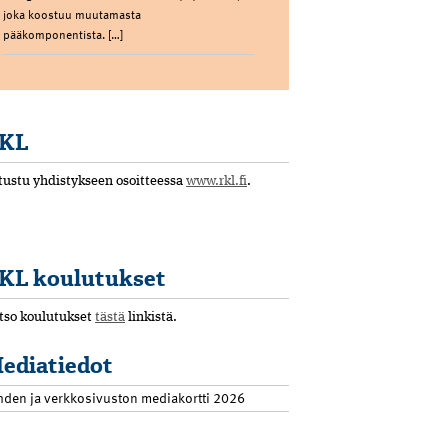
joka koostuu muutamasta
pääkomponentista. […]
KL
tustu yhdistykseen osoitteessa
www.rkl.fi
.
KL koulutukset
tso koulutukset
tästä
linkistä.
ediatiedot
hden ja verkkosivuston mediakortti 2026