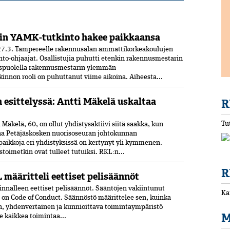
in YAMK-tutkinto hakee paikkaansa
7.3. Tampereelle rakennusalan ammattikorkeakoulujen
nto-ohjaajat. Osallistujia puhutti etenkin rakennusmestarin
uspuolella rakennusmestarin ylemmän
nnon rooli on puhuttanut viime ­aikoina. ­Aiheesta...
n esittelyssä: Antti Mäkelä uskaltaa
R
Tu
Mäkelä, 60, on ollut yhdistysaktiivi siitä saakka, kun
ana Petäjäskosken nuoriso­seuran johtokunnan
paikkoja eri yhdistyksissä on kertynyt yli kymmenen.
oimetkin ovat tulleet tutuiksi. RKL:n...
R
 määritteli eettiset pelisäännöt
nnalleen eettiset peli­säännöt. Sääntöjen vakiintunut
Ka
 on Code of Conduct. Säännöstö määrittelee sen, kuinka
n, yhdenvertainen ja kun­nioittava toimintaympäristö
M
ee kaikkea toimintaa...