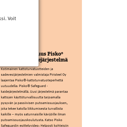
i. Voit
PIRISTEEL OY
Kattoturvauutuus Pisko®
Safeguard kaidejärjestelmä
Kotimainen kattoturvatuotteiden ja
sadevesijärjestelmien valmistaja Piristeel Oy
laajentaa Pisko®-kattoturvatuoteperhettä
uutuudella: Pisko® Safeguard -
kaidejärjestelmällä. Uusi järjestelmä parantaa
kattojen käyttöturvallisuutta tarjoamalla
pysyvän ja passiivisen putoamissuojauksen,
joka tekee katolla liikkumisesta turvallista
kaikille – myös satunnaisille kävijöille ilman
putoamissuojauskoulutusta. Katso Pisko
Safeguardin esittelyvideo: Helposti kohteisiin