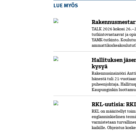
LUE MYÖS
Rakennusmestar
TALK 2026 kokosi 26.–2
tutkintovastaavat ja opi
YAMK-tutkinto. Koulut
ammattikorkeakoulututki
Hallituksen jäse
kysyä
Rakennusinsinööri Antti 
hänestä tuli 21-vuo­tia
puheenjohtaja. Hallitus
Kaupunginkin luottamust
RKL-uutisia: RKL
RKL on määritellyt toimi
englanninkielinen termi
varmistetaan turvalline
kaikille. Ohjeistus kosk