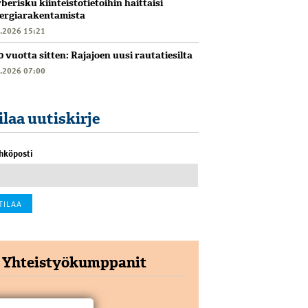
berisku kiinteistötietoihin haittaisi
ergiarakentamista
6.2026 15:21
0 vuotta sitten: Rajajoen uusi rautatiesilta
6.2026 07:00
ilaa uutiskirje
hköposti
Yhteistyökumppanit