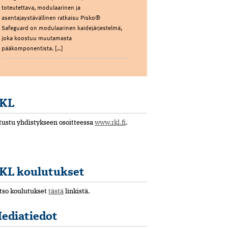
toteutettava, modulaarinen ja
asentajaystävällinen ratkaisu Pisko®
Safeguard on modulaarinen kaidejärjestelmä,
joka koostuu muutamasta
pääkomponentista. […]
KL
tustu yhdistykseen osoitteessa
www.rkl.fi
.
KL koulutukset
tso koulutukset
tästä
linkistä.
ediatiedot