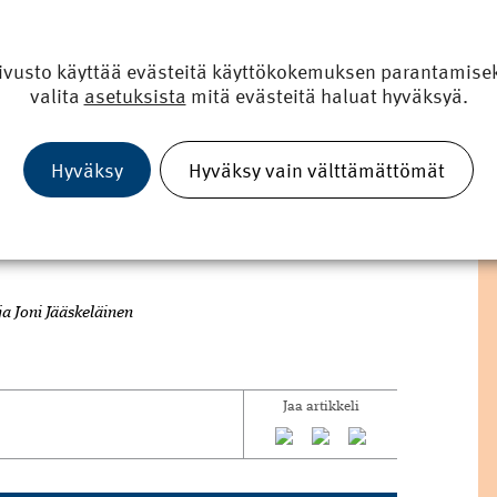
aikaan nuoret ottelivat kolmiottelumestaruudesta. Tänä
 Helsinki, jo toisen kerran peräkkäin.
ivusto käyttää evästeitä käyttökokemuksen parantamiseks
lpailu, Pyynikin urheilukentällä nähtiin hienoja
valita
asetuksista
mitä evästeitä haluat hyväksyä.
ksi viikonloppuna kisailtiin ammunnassa.
Tampereen yhdistyksen toiminnanjohtaja
Aarni
a urheilijoiden hyvinvoinnin eteen.
Hyväksy
Hyväksy vain välttämättömät
 ja Joni Jääskeläinen
Jaa artikkeli