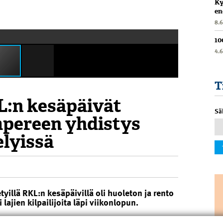
Ky
en
8.
10
4.
T
L:n kesäpäivät
Sä
pereen yhdistys
elyissä
yillä RKL:n kesäpäivillä oli huoleton ja rento
lajien kilpailijoita läpi viikonlopun.
auantaina golfia pelasi Nokian River Golfin Rock -