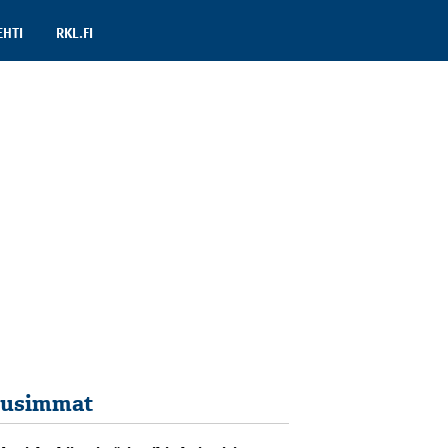
EHTI
RKL.FI
usimmat