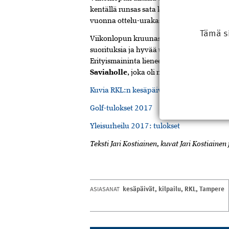
kentällä runsas sata kilpailijaa, samaan 
vuonna ottelu-urakasta selviytyi parhaiten
Tämä s
Viikonlopun kruunasi hieno yleisurheiluki
suorituksia ja hyvää urheiluhenkeä. Lisä
Erityismaininta lienee myös paikallaan 
Saviaholle
, joka oli nähnyt paljon vaiva
Kuvia RKL:n kesäpäiviltä
Golf-tulokset 2017
Yleisurheilu 2017: tulokset
Teksti Jari Kostiainen, kuvat Jari Kostiainen
kesäpäivät
,
kilpailu
,
RKL
,
Tampere
ASIASANAT