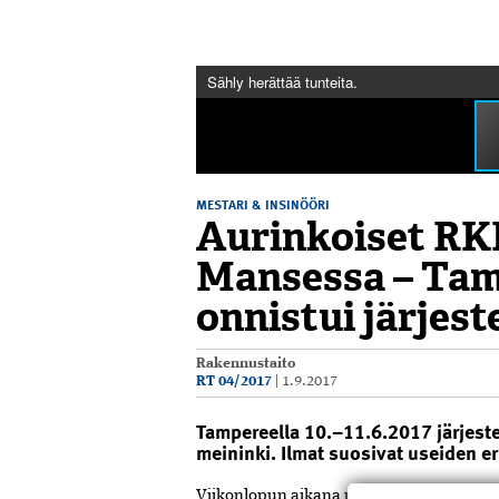
Sähly herättää tunteita.
MESTARI & INSINÖÖRI
Aurinkoiset RK
Mansessa – Tam
onnistui järjest
Rakennustaito
RT 04/2017
|
1.9.2017
Tampereella 10.–11.6.2017 järjestet
meininki. Ilmat suosivat useiden eri 
V
iikonlopun aikana urheiltiin ahkerasti; l