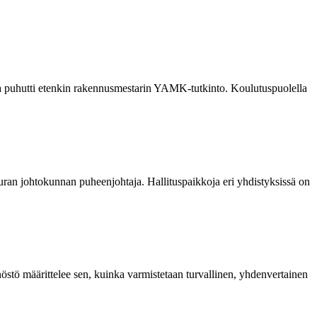
ia puhutti etenkin rakennusmestarin YAMK-tutkinto. Koulutuspuolella
euran johtokunnan puheenjohtaja. Hallituspaikkoja eri yhdistyksissä on
östö määrittelee sen, kuinka varmistetaan turvallinen, yhdenvertainen