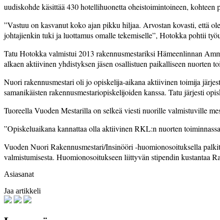
uudiskohde käsittää 430 hotellihuonetta oheistoimintoineen, kohteen 
”Vastuu on kasvanut koko ajan pikku hiljaa. Arvostan kovasti, että 
johtajienkin tuki ja luottamus omalle tekemiselle”, Hotokka pohtii työ
Tatu Hotokka valmistui 2013 rakennusmestariksi Hämeenlinnan Ammatti
alkaen aktiivinen yhdistyksen jäsen osallistuen paikalliseen nuorten t
Nuori rakennusmestari oli jo opiskelija-aikana aktiivinen toimija järjes
samanikäisten rakennusmestariopiskelijoiden kanssa. Tatu järjesti opiske
Tuoreella Vuoden Mestarilla on selkeä viesti nuorille valmistuville mes
”Opiskeluaikana kannattaa olla aktiivinen RKL:n nuorten toiminnassa.
Vuoden Nuori Rakennusmestari/Insinööri -huomionosoituksella palkitaa
valmistumisesta. Huomionosoitukseen liittyvän stipendin kustantaa Ra
Asiasanat
Jaa artikkeli