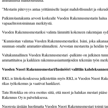
ammatillista mahdollisuutta.
”Mestarin pätevyys antaa yrittämiselle laajat mahdollisuudet ja oikeude
Palkintolautakunta arvosti korkealle Vuoden Rakennusmestarin halua v
vapaaehtoistoiminnan merkitystä.
Vuoden Rakennusmestariksi valinta lämmitti kokeneen rakentajan syd
”Kunnioitan valintaa Vuoden Rakennusmestariksi. Isäni, joka aikanaan 
suunnan omalle ammatinvalinnalleni. Arvostan mestareita ja heidän työt
Valtakunnallinen Vuoden Rakennusmestari -palkinto on julkinen tunnust
ammattitaitoa ja kaikkien rakennusasiantuntijoiden tekemän työn mer
Vuoden Nuori Rakennusmestari/Insinööri valittiin kahdeksanne
RKL:n liitokokouksessa julkistettiin myös RKL:n Vuoden Nuori Raken
rikas työkokemus ja vaativat hankkeet.
Tatu Hotokka on oiva osoitus siitä, että nuori ja halukas mestari pää
Rakennus Oy:n palveluksessa.
Nuoresta iästään huolimatta Vuoden Nuori Rakennusmestari toimii tam