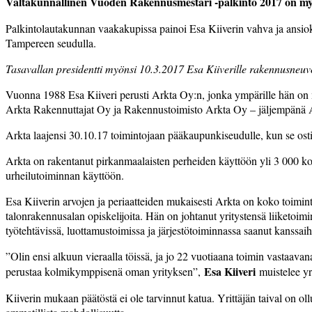
Valtakunnallinen Vuoden Rakennusmestari -palkinto 2017 on myön
Palkintolautakunnan vaakakupissa painoi Esa Kiiverin vahva ja ansiok
Tampereen seudulla.
Tasavallan presidentti myönsi 10.3.2017 Esa Kiiverille rakennusneuv
Vuonna 1988 Esa Kiiveri perusti Arkta Oy:n, jonka ympärille hän on mä
Arkta Rakennuttajat Oy ja Rakennustoimisto Arkta Oy – jäljempänä Ark
Arkta laajensi 30.10.17 toimintojaan pääkaupunkiseudulle, kun se ost
Arkta on rakentanut pirkanmaalaisten perheiden käyttöön yli 3 000 koti
urheilutoiminnan käyttöön.
Esa Kiiverin arvojen ja periaatteiden mukaisesti Arkta on koko toiminta
talonrakennusalan opiskelijoita. Hän on johtanut yritystensä liiketoi
työtehtävissä, luottamustoimissa ja järjestötoiminnassa saanut kanssa
”Olin ensi alkuun vieraalla töissä, ja jo 22 vuotiaana toimin vastaavan
Esa Kiiveri
perustaa kolmikymppisenä oman yrityksen”,
muistelee yr
Kiiverin mukaan päätöstä ei ole tarvinnut katua. Yrittäjän taival on o