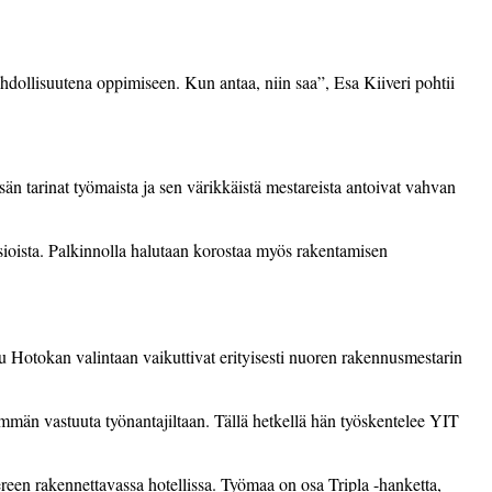
dollisuutena oppimiseen. Kun antaa, niin saa”, Esa Kiiveri pohtii
n tarinat työmaista ja sen värikkäistä mestareista antoivat vahvan
nsioista. Palkinnolla halutaan korostaa myös rakentamisen
otokan valintaan vaikuttivat erityisesti nuoren rakennusmestarin
mmän vastuuta työnantajiltaan. Tällä hetkellä hän työskentelee YIT
en rakennettavassa hotellissa. Työmaa on osa Tripla -hanketta,