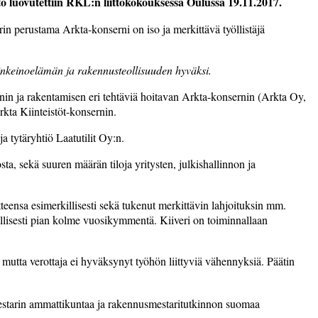
 luovutettiin RKL:n liittokokouksessa Oulussa 19.11.2017.
 perustama Arkta-konserni on iso ja merkittävä työllistäjä
inkeinoelämän ja rakennusteollisuuden hyväksi.
nnin ja rakentamisen eri tehtäviä hoitavan Arkta-konsernin (Arkta Oy,
kta Kiinteistöt-konsernin.
 tytäryhtiö Laatutilit Oy:n.
a, sekä suuren määrän tiloja yritysten, julkishallinnon ja
tteensa esimerkillisesti sekä tukenut merkittävin lahjoituksin mm.
ellisesti pian kolme vuosikymmentä. Kiiveri on toiminnallaan
, mutta verottaja ei hyväksynyt työhön liittyviä vähennyksiä. Päätin
a mestarin ammattikuntaa ja rakennusmestaritutkinnon suomaa