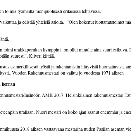
n toimia työmailla monipuolisesti erilaisissa tehtävissä.”
aikuttaa ja edistää yhteisiä asioita. ”Olen kokenut luottamustoimet mah
äntä.
toimi urakkaporukan kymppinä, on ollut minulle aina suuri esikuva. Isä
ään suuresti”, Kiiveri kiittää.
us esimerkillisestä työstä ja rakentamisiin liittyvistä huomattavista a
kitystä. Vuoden Rakennusmestari on valittu jo vuodesta 1971 alkaen
n kerran
nusmestari/Insinööri AMK 2017. Helsinkiläinen rakennusmestari Tatu H
se eteenpäin urallaan. Nuori mestari on koko ajan saanut enemmän ja ene
mikuusta 2018 alkaen vastaavana mestarina uuden Pasilan aseman viere