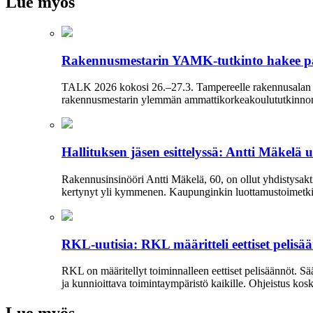
Lue myös
Rakennusmestarin YAMK-tutkinto hakee p
TALK 2026 kokosi 26.–27.3. Tampereelle rakennusalan am
rakennusmestarin ylemmän ammattikorkeakoulututkinnon ro
Hallituksen jäsen esittelyssä: Antti Mäkelä 
Rakennusinsinööri Antti Mäkelä, 60, on ollut yhdistysakti
kertynyt yli kymmenen. Kaupunginkin luottamustoimetkin 
RKL-uutisia: RKL määritteli eettiset pelisä
RKL on määritellyt toiminnalleen eettiset peli­säännöt. 
ja kun­nioittava toimintaympäristö kaikille. Ohjeistus kos