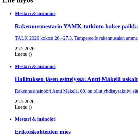
Lue myös
Mestari & insinööri
Rakennusmestarin YAMK-tutkinto hakee paikk
TALK 2026 kokosi 26.–27.3. Tampereelle rakennusalan ammatti
25.5.2026
Luettu ()
Mestari & insinööri
Hallituksen jäsen esittelyssä: Antti Mäkelä uskal
Rakennusinsinööri Antti Mäkelä, 60, on ollut yhdistysaktiivi sii
25.5.2026
Luettu ()
Mestari & insinööri
Erikoiskohteiden mies