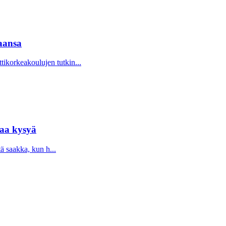
aansa
korkeakoulujen tutkin...
taa kysyä
tä saakka, kun h...