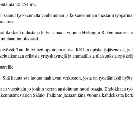
pinta-ala 20 254 m2.
olen saanut työskennellä vanhemman ja kokeneemman mestarin työparina.
uraansa.
korkeakoulusta ja liittyi samana vuonna Helsingin Rakennusmestarit ja
oimintaan innokkaasti.
tötyössä; Tatu liittyi heti opintojen alussa RKL:n opiskelijajäseneksi, j
luaikanaan erilaisia yrityskäyntejä ja ammatillisia tilaisuuksia opiskeli
tareille.
 Sitä kautta saa luotua mahtavan verkoston, josta on työelämässä hyöty
n vuosittain jo jonkin verran ansioitunut nuori osaaja. Ehdokkaan työ
kennusmestarien Säätiö. Palkinto jaetaan tänä vuonna kahdeksatta kert