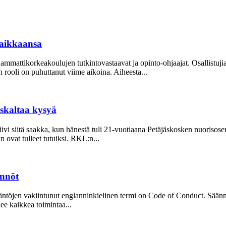
aikkaansa
mattikorkeakoulujen tutkintovastaavat ja opinto-ohjaajat. Osallistuj
oli on puhuttanut viime ­aikoina. ­Aiheesta...
uskaltaa kysyä
ivi siitä saakka, kun hänestä tuli 21-vuo­tiaana Petäjäskosken nuoriso­s
ovat tulleet tutuiksi. RKL:n...
ännöt
Sääntöjen vakiintunut englanninkielinen termi on Code of Conduct. Säänn
kee kaikkea toimintaa...