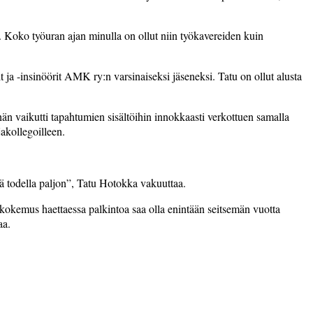
 Koko työuran ajan minulla on ollut niin työkavereiden kuin
 -insinöörit AMK ry:n varsinaiseksi jäseneksi. Tatu on ollut alusta
a hän vaikutti tapahtumien sisältöihin innokkaasti verkottuen samalla
jakollegoilleen.
ä todella paljon”, Tatu Hotokka vakuuttaa.
kokemus haettaessa palkintoa saa olla enintään seitsemän vuotta
aa.