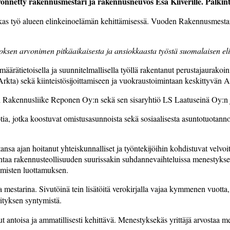
netty rakennusmestari ja rakennusneuvos Esa Kiiverille. Palkinto
as työ alueen elinkeinoelämän kehittämisessä. Vuoden Rakennusmestarin
oksen arvonimen pitkäaikaisesta ja ansiokkaasta työstä suomalaisen el
ärätietoisella ja suunnitelmallisella työllä rakentanut perustajaurakoi
ta) sekä kiinteistösijoittamiseen ja vuokraustoimintaan keskittyvän Ar
i Rakennusliike Reponen Oy:n sekä sen sisaryhtiö LS Laatuseinä Oy:n ja
a, jotka koostuvat omistusasunnoista sekä sosiaalisesta asuntotuotannost
nsa ajan hoitanut yhteiskunnalliset ja työntekijöihin kohdistuvat velvoi
mintaa rakennusteollisuuden suurissakin suhdannevaihteluissa menestyks
ihmisten luottamuksen.
a mestarina. Sivutöinä tein lisätöitä verokirjalla vajaa kymmenen vuotta
ityksen syntymistä.
llut antoisa ja ammatillisesti kehittävä. Menestyksekäs yrittäjä arvosta