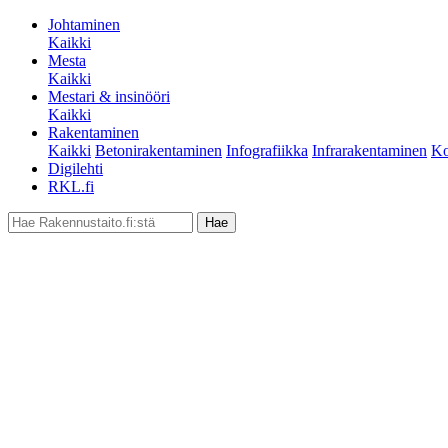
Johtaminen
Kaikki
Mesta
Kaikki
Mestari & insinööri
Kaikki
Rakentaminen
Kaikki
Betonirakentaminen
Infografiikka
Infrarakentaminen
Ko
Digilehti
RKL.fi