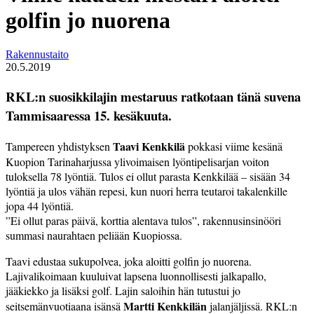
golfin jo nuorena
Rakennustaito
20.5.2019
RKL:n suosikkilajin mestaruus ratkotaan tänä suvena
Tammisaaressa 15. kesäkuuta.
Taavi Kenkkilä
Tampereen yhdistyksen
pokkasi viime kesänä
Kuopion Tarinaharjussa ylivoimaisen lyöntipelisarjan voiton
tuloksella 78 lyöntiä. Tulos ei ollut parasta Kenkkilää – sisään 34
lyöntiä ja ulos vähän repesi, kun nuori herra teutaroi takalenkille
jopa 44 lyöntiä.
”Ei ollut paras päivä, korttia alentava tulos”, rakennusinsinööri
summasi naurahtaen peliään Kuopiossa.
Taavi edustaa sukupolvea, joka aloitti golfin jo nuorena.
Lajivalikoimaan kuuluivat lapsena luonnollisesti jalkapallo,
jääkiekko ja lisäksi golf. Lajin saloihin hän tutustui jo
Martti Kenkkilän
seitsemänvuotiaana isänsä
jalanjäljissä. RKL:n