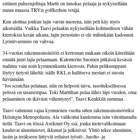
entinen puheenjohtaja Martti on innokas pelaaja ja nykyisellään
muun muassa TRY:n golfkerhon vetäjä.
Kun aloittaa jonkun lajin varsin nuorena, niin peli käy myös
aikuisiällä. Vaikka Taavi pelaakin nykyisellään kohtuullisen vähän
kierroksia kesän aikana, lajin perustaito ei ole mihinkään kadonnut.
Lyöntivarmuus on vahvaa.
34-vuotias rakennusinsinööri ei kertoman mukaan oikein kiireiltään
ennätä juuri lajia pelaamaan. Kalenteriin Suomen pitkässä kesässä
mahtuu vain noin kymmenkunta kierrosta. Pahin pelikumppani
löytyy tietysti läheltä: isälle RKL:n hallitseva mestari ei suostu
häviämään.
”Jos scratchia pelataan, niin en helposti taivu, tasoituksellisessa
pelissä on tasaisempaa. Toki Marttihan pelaa lähes läpi vuoden, oma
pelaaminen on ikävästi vähentynyt”, Taavi Kenkkilä summaa.
Taavi valmistui vajaa kymmenen vuotta sitten rakennusinsinööriksi
Helsingin Metropoliasta. Ala valikoitui kuulemma isän viitoittamalla
tiellä. Taavi on töissä Avekmet Oy:ssä, jonka tuotevalikoimaan
kuuluvat alumiiniovet, ikkunat ja julkisivut. Yhtiö tekee alumiinin,
lasiin ja teräkseen liittyvät erilaiset työstö-, huolto- ja