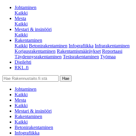
Johtaminen
Kaikki
Mesta
Kaikki
Mestari & insinööri
Kaikki
Rakentaminen
Kaikki
Betonirakentaminen
Infografiikka
Infrarakentaminen
Korjausrakentaminen
Rakentamismääräykset
Reportaasi
Täydennysrakentaminen
Teräsrakentaminen
Työmaa
Digilehti
RKL.fi
Johtaminen
Kaikki
Mesta
Kaikki
Mestari & insinööri
Rakentaminen
Kaikki
Betonirakentaminen
Infografiikka