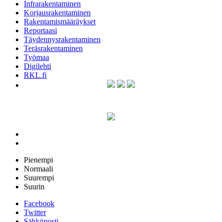
Infrarakentaminen
Korjausrakentaminen
Rakentamismääräykset
Reportaasi
Täydennysrakentaminen
Teräsrakentaminen
Työmaa
Digilehti
RKL.fi
Pienempi
Normaali
Suurempi
Suurin
Facebook
Twitter
Sähköposti