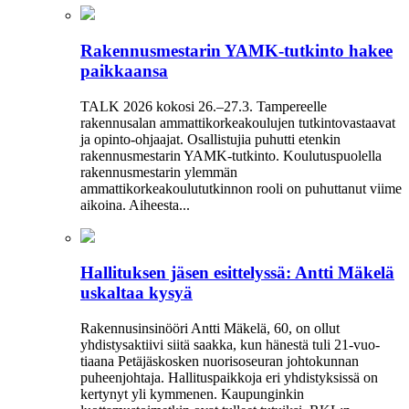
Rakennusmestarin YAMK-tutkinto hakee
paikkaansa
TALK 2026 kokosi 26.–27.3. Tampereelle
rakennusalan ammattikorkeakoulujen tutkintovastaavat
ja opinto-ohjaajat. Osallistujia puhutti etenkin
rakennusmestarin YAMK-tutkinto. Koulutuspuolella
rakennusmestarin ylemmän
ammattikorkeakoulututkinnon rooli on puhuttanut viime
­aikoina. ­Aiheesta...
Hallituksen jäsen esittelyssä: Antti Mäkelä
uskaltaa kysyä
Rakennusinsinööri Antti Mäkelä, 60, on ollut
yhdistysaktiivi siitä saakka, kun hänestä tuli 21-vuo­
tiaana Petäjäskosken nuoriso­seuran johtokunnan
puheenjohtaja. Hallituspaikkoja eri yhdistyksissä on
kertynyt yli kymmenen. Kaupunginkin