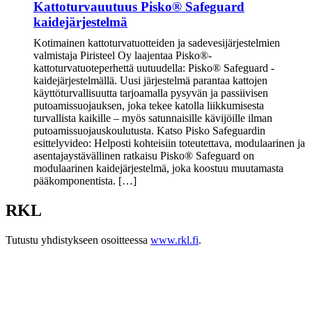
Kattoturvauutuus Pisko® Safeguard
kaidejärjestelmä
Kotimainen kattoturvatuotteiden ja sadevesijärjestelmien
valmistaja Piristeel Oy laajentaa Pisko®-
kattoturvatuoteperhettä uutuudella: Pisko® Safeguard -
kaidejärjestelmällä. Uusi järjestelmä parantaa kattojen
käyttöturvallisuutta tarjoamalla pysyvän ja passiivisen
putoamissuojauksen, joka tekee katolla liikkumisesta
turvallista kaikille – myös satunnaisille kävijöille ilman
putoamissuojauskoulutusta. Katso Pisko Safeguardin
esittelyvideo: Helposti kohteisiin toteutettava, modulaarinen ja
asentajaystävällinen ratkaisu Pisko® Safeguard on
modulaarinen kaidejärjestelmä, joka koostuu muutamasta
pääkomponentista. […]
RKL
Tutustu yhdistykseen osoitteessa
www.rkl.fi
.