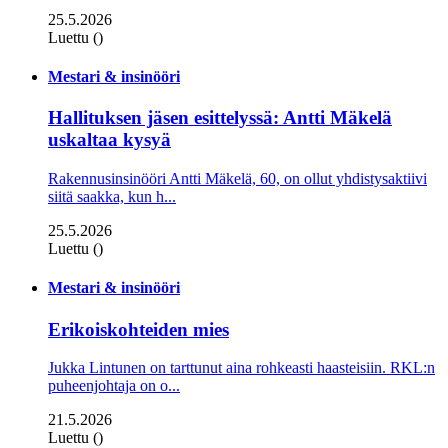
25.5.2026
Luettu ()
Mestari & insinööri
Hallituksen jäsen esittelyssä: Antti Mäkelä
uskaltaa kysyä
Rakennusinsinööri Antti Mäkelä, 60, on ollut yhdistysaktiivi
siitä saakka, kun h...
25.5.2026
Luettu ()
Mestari & insinööri
Erikoiskohteiden mies
Jukka Lintunen on tarttunut aina rohkeasti haasteisiin. RKL:n
puheenjohtaja on o...
21.5.2026
Luettu ()