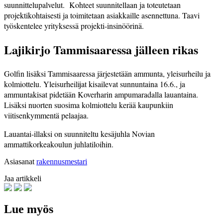
suunnittelupalvelut. Kohteet suunnitellaan ja toteutetaan
projektikohtaisesti ja toimitetaan asiakkaille asennettuna. Taavi
työskentelee yrityksessä projekti-insinöörinä.
Lajikirjo Tammisaaressa jälleen rikas
Golfin lisäksi Tammisaaressa järjestetään ammunta, yleisurheilu ja
kolmiottelu. Yleisurheilijat kisailevat sunnuntaina 16.6., ja
ammuntakisat pidetään Koverharin ampumaradalla lauantaina.
Lisäksi nuorten suosima kolmiottelu kerää kaupunkiin
viitisenkymmentä pelaajaa.
Lauantai-illaksi on suunniteltu kesäjuhla Novian
ammattikorkeakoulun juhlatiloihin.
Asiasanat
rakennusmestari
Jaa artikkeli
Lue myös