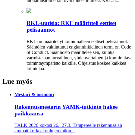
luottamustoimetkin ovat tulleet tutuiksi. RKL:n...
RKL-uutisia: RKL määritteli eettiset
pelisäännöt
RKL on määritellyt toiminnalleen eettiset peli­säännöt.
Sääntöjen vakiintunut englanninkielinen termi on Code
of Conduct. Säännöstö määrittelee sen, kuinka
varmistetaan turvallinen, yhdenvertainen ja kun­nioittava
toimintaympäristö kaikille. Ohjeistus koskee kaikkea
toimintaa...
Lue myös
Mestari & insinööri
Rakennusmestarin YAMK-tutkinto hakee
paikkaansa
TALK 2026 kokosi 26.–27.3. Tampereelle rakennusalan
ammattikorkeakoulujen tutkin...