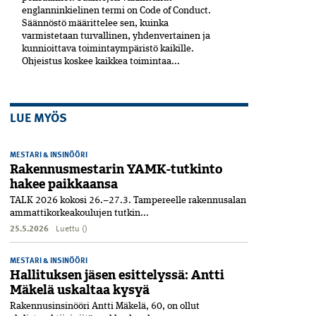
englanninkielinen termi on Code of Conduct.
Säännöstö määrittelee sen, kuinka
varmistetaan turvallinen, yhdenvertainen ja
kun­nioittava toimintaympäristö kaikille.
Ohjeistus koskee kaikkea toimintaa...
LUE MYÖS
MESTARI & INSINÖÖRI
Rakennusmestarin YAMK-tutkinto
hakee paikkaansa
TALK 2026 kokosi 26.–27.3. Tampereelle rakennusalan
ammattikorkeakoulujen tutkin...
25.5.2026
Luettu ()
MESTARI & INSINÖÖRI
Hallituksen jäsen esittelyssä: Antti
Mäkelä uskaltaa kysyä
Rakennusinsinööri Antti Mäkelä, 60, on ollut