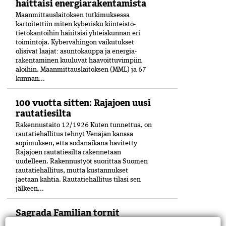
haittaisi energiarakentamista
Maanmittauslaitoksen tutkimuksessa
kartoitettiin miten kyberisku kiinteistö­
tietokantoihin häiritsisi yhteiskunnan eri
toimintoja. Kyber­vahingon vaikutukset
olisivat laajat: asuntokauppa ja energia­
rakentaminen kuuluvat haavoittuvimpiin
aloihin. Maanmittauslaitoksen (MML) ja 67
kunnan...
100 vuotta sitten: Rajajoen uusi
rautatiesilta
Rakennustaito 12/1926 Kuten tunnettua, on
rautatiehallitus tehnyt Venäjän kanssa
sopimuksen, että sodanaikana hävitetty
Rajajoen rautatiesilta rakennetaan
uudelleen. Rakennustyöt suorittaa Suomen
rautatiehallitus, mutta kustannukset
jaetaan kahtia. Rautatiehallitus tilasi sen
jälkeen...
Sagrada Familian tornit
valmistuivat viimein