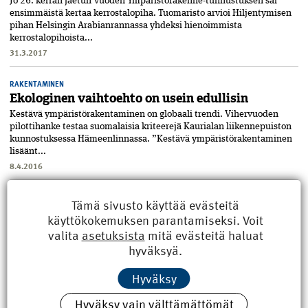
Jo 26. kerran jaetun Vuoden Ympäristörakenne-tunnustuksen sai
ensimmäistä kertaa kerrostalopiha. Tuomaristo arvioi Hiljentymisen
pihan Helsingin Arabianrannassa yhdeksi hienoimmista
kerrostalopihoista...
31.3.2017
RAKENTAMINEN
Ekologinen vaihtoehto on usein edullisin
Kestävä ympäristörakentaminen on globaali trendi. Vihervuoden
pilottihanke testaa suomalaisia kriteerejä Kaurialan liikennepuiston
kunnostuksessa Hämeenlinnassa. ”Kestävä ympäristörakentaminen
lisäänt...
8.4.2016
MESTA
Tämä sivusto käyttää evästeitä
Kotkan Jokipuistolle tunnustus
käyttökokemuksen parantamiseksi. Voit
Jokipuisto Kotkan Karhulassa sai Vuoden 2015 Ympäristörakenne -
valita
asetuksista
mitä evästeitä haluat
tunnustuksen. Vuosina 2012–2015 rakennettu puisto on
hyväksyä.
runsaudensarvi korkealaatuisesti toteutettuja kasvi-, kivi- ja
vesiaiheita. Välillä...
Hyväksy
8.4.2016
Hyväksy vain välttämättömät