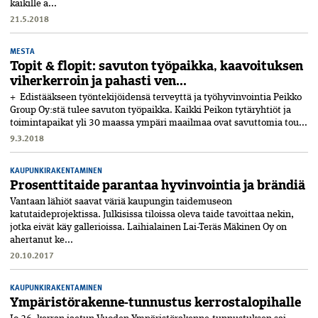
kaikille a...
21.5.2018
MESTA
Topit & flopit: savuton työpaikka, kaavoituksen
viherkerroin ja pahasti ven...
+ Edistääkseen työntekijöidensä terveyttä ja työhyvinvointia Peikko
Group Oy:stä tulee savuton työpaikka. Kaikki Peikon tytäryhtiöt ja
toimintapaikat yli 30 maassa ympäri maailmaa ovat savuttomia tou...
9.3.2018
KAUPUNKIRAKENTAMINEN
Prosenttitaide parantaa hyvinvointia ja brändiä
Vantaan lähiöt saavat väriä kaupungin taidemuseon
katutaideprojektissa. Julkisissa tiloissa oleva taide tavoittaa nekin,
jotka eivät käy gallerioissa. Laihialainen Lai-Teräs Mäkinen Oy on
ahertanut ke...
20.10.2017
KAUPUNKIRAKENTAMINEN
Ympäristörakenne-tunnustus kerrostalopihalle