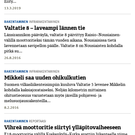
Erity...
13.3.2019
RAKENTAMINEN
INFRARAKENTAMINEN
Valtatie 8 – laveampi lännen tie
Länsirannikon pääväylä, valtatie 8 päivittyy Raisio–Nousiainen-
välillä moottoritieksi tämän vuoden aikana. Nousiaisissa tietä
lavennetaan savipellon päälle. Valtatie 8 on Nousiaisten kohdalla
pitkä su...
26.8.2016
RAKENTAMINEN
INFRARAKENTAMINEN
Mikkeli saa uuden ohikulkutien
Suomen vilkasliikenteisimpiin kuuluva Valtatie 5 levenee Mikkelin
kohdalla kaksiajorataiseksi. Neljän kilometrin mittainen
ohitustieosuus varustetaan myös järeillä pohjavesi- ja
melusuojausrakenteilla...
8.2.2016
RAKENTAMINEN
REPORTAASI
Vihreä moottoritie siirtyi ylläpitovaiheeseen
E18-moottoritie välillä Koskenkylä–Kotka avattiin liikenteelle viime