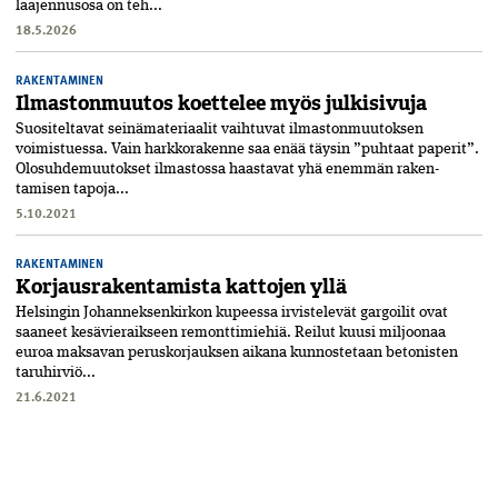
laajennusosa on teh...
18.5.2026
RAKENTAMINEN
Ilmastonmuutos koettelee myös julkisivuja
Suositeltavat seinämateriaalit vaihtuvat ilmastonmuutoksen
voimistuessa. Vain harkkorakenne saa enää täysin ”puhtaat paperit”.
Olosuhdemuutokset ilmastossa­ haastavat yhä enemmän raken­
tamisen tapoja...
5.10.2021
RAKENTAMINEN
Korjausrakentamista kattojen yllä
Helsingin Johanneksenkirkon kupeessa irvistelevät gargoilit ovat
saaneet kesävieraikseen remonttimiehiä. Reilut kuusi miljoonaa
euroa maksavan peruskorjauksen aikana kunnostetaan betonisten
taruhirviö...
21.6.2021