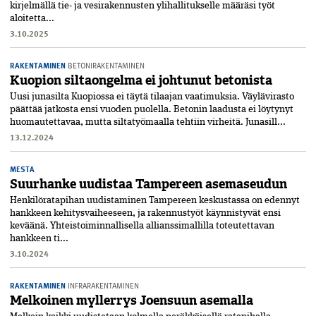
kirjelmällä tie- ja vesirakennusten ylihallitukselle määräsi työt
aloitetta...
3.10.2025
RAKENTAMINEN
BETONIRAKENTAMINEN
Kuopion siltaongelma ei johtunut betonista
Uusi junasilta Kuopiossa ei täytä tilaajan vaatimuksia. Väylävirasto
päättää jatkosta ensi vuoden puolella. Betonin laadusta ei löytynyt
huomautettavaa, mutta siltatyömaalla tehtiin virheitä. Junasill...
13.12.2024
MESTA
Suurhanke uudistaa Tampereen asemaseudun
Henkilöratapihan uudistaminen Tampereen keskustassa on edennyt
hankkeen kehitysvaiheeseen, ja rakennustyöt käynnistyvät ensi
keväänä. Yhteistoiminnallisella allianssimallilla toteutettavan
hankkeen ti...
3.10.2024
RAKENTAMINEN
INFRARAKENTAMINEN
Melkoinen myllerrys Joensuun asemalla