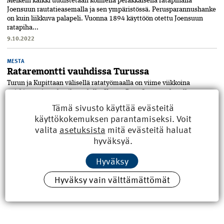
Melkein kaikki uudistetaan kolmella peräkkäisellä ratapihalla
Joensuun rautatieasemalla ja sen ympäristössä. Perusparannushanke
on kuin liikkuva palapeli. Vuonna 1894 käyttöön otettu Joensuun
ratapiha...
9.10.2022
MESTA
Rataremontti vauhdissa Turussa
Turun ja Kupittaan välisellä ratatyömaalla on viime viikkoina
paiskittu töitä tehoaikataululla. Kreate Rata Oy:n syyskesällä
valmistuvassa urakkaosuudessa on tänä keväänä muun muassa
Tämä sivusto käyttää evästeitä
uusittu vaihteita...
käyttökokemuksen parantamiseksi. Voit
20.5.2022
valita
asetuksista
mitä evästeitä haluat
hyväksyä.
Hyväksy
Hyväksy vain välttämättömät