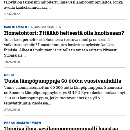
taloyhtiön tarpeisiin mitoitettu ilma-vesilämpö­pumppu­laitos, jonka
avulla kaukolämmön käy...
17.6.2022
RAKENTAMINEN
KORJAUSRAKENTAMINEN
Hometohtori: Pitääkö helteestä olla huolissaan?
Tuleeko superhelteestä Suomessa toistuva ilmiö ja onko sillä
vaikutusta seiniin? Ilmastonmuutos koskettaa nykyisin kaikkia
ihmisiä. Aiheesta puhutaan ja väitellään tänään erittäin kiivaasti.
Suomalais...
10.9.2018
MESTA
Uusia lämpöpumppuja 60 000:n vuosivauhdilla
Viime vuonna asennettiin 60 000 uutta lämpöpumppua. Suomessa
on Suomen Lämpöpumppuyhdistys SULPU Ry:n tilaston mukaan nyt
730 000 lämpöpumppua, jotka tuottavat energiaa yli 5
terawattituntia vuodessa....
27.5.2016
PIENTALORAKENTAMINEN
Toimiva ilma-vesilämpöpumppumalli haastaa