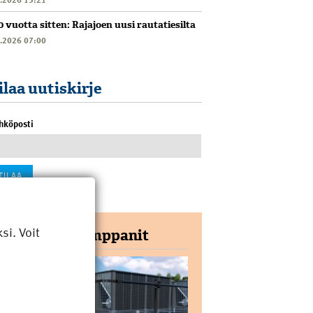
0 vuotta sitten: Rajajoen uusi rautatiesilta
6.2026 07:00
ilaa uutiskirje
hköposti
i. Voit
Yhteistyökumppanit