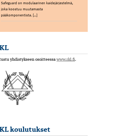
Safeguard on modulaarinen kaidejärjestelmä,
joka koostuu muutamasta
pääkomponentista. […]
KL
tustu yhdistykseen osoitteessa
www.rkl.fi
.
KL koulutukset