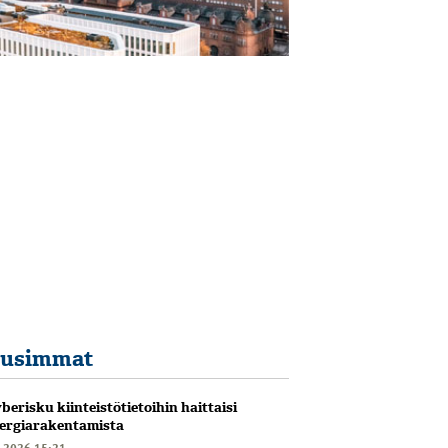
usimmat
berisku kiinteistötietoihin haittaisi
ergiarakentamista
6.2026 15:21