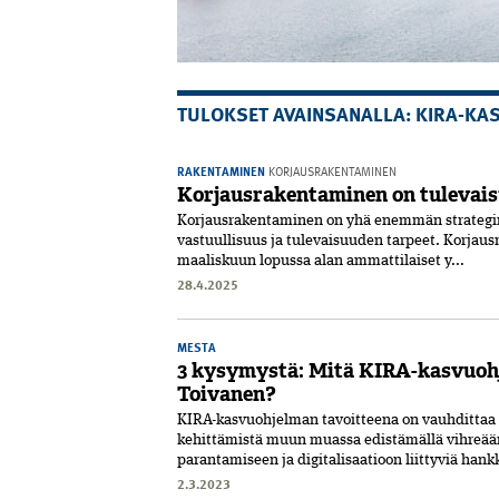
TULOKSET AVAINSANALLA: KIRA-KA
RAKENTAMINEN
KORJAUSRAKENTAMINEN
Korjausrakentaminen on tulevai
Korjausrakentaminen on yhä enemmän strateginen
vastuullisuus ja tulevaisuuden tarpeet. Korjau
maaliskuun lopussa alan ammattilaiset y...
28.4.2025
MESTA
3 kysymystä: Mitä KIRA-kasvuoh
Toivanen?
KIRA-kasvuohjelman tavoittee­na on vauhdittaa k
kehittämistä muun muassa edistämällä vihreää
parantamiseen ja ­digitalisaatioon liittyviä hankk
2.3.2023