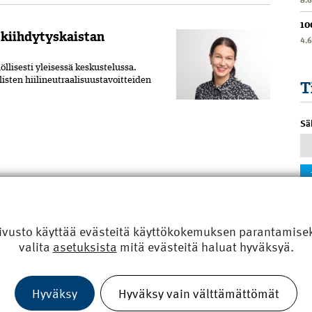
10
 kiihdytyskaistan
4.
llisesti yleisessä keskustelussa.
isten hiilineutraalisuustavoitteiden
T
Sä
ivusto käyttää evästeitä käyttökokemuksen parantamiseks
valita
asetuksista
mitä evästeitä haluat hyväksyä.
Hyväksy
Hyväksy vain välttämättömät