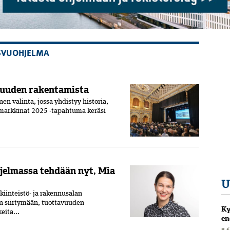
SVUOHJELMA
suuden rakentamista
 valinta, jossa yhdistyy historia,
smarkkinat 2025 -tapahtuma keräsi
jelmassa tehdään nyt, Mia
U
iinteistö- ja rakennus­alan
n siirtymään, tuottavuuden
Ky
eita...
en
8.