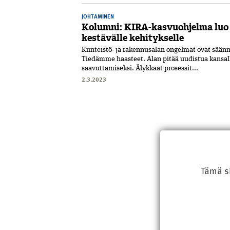
JOHTAMINEN
Kolumni: KIRA-kasvuohjelma luo
kestävälle kehitykselle
Kiinteistö- ja rakennusalan ongelmat ovat säännö
Tiedämme haasteet. Alan pitää uudistua kansall
saavuttamiseksi. Älykkäät prosessit...
2.3.2023
Tämä s