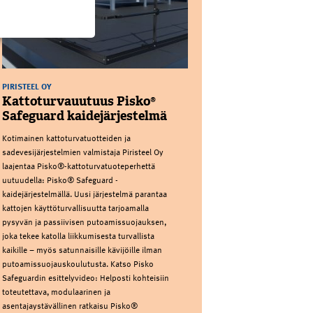
PIRISTEEL OY
Kattoturvauutuus Pisko®
Safeguard kaidejärjestelmä
Kotimainen kattoturvatuotteiden ja
sadevesijärjestelmien valmistaja Piristeel Oy
laajentaa Pisko®-kattoturvatuoteperhettä
uutuudella: Pisko® Safeguard -
kaidejärjestelmällä. Uusi järjestelmä parantaa
kattojen käyttöturvallisuutta tarjoamalla
pysyvän ja passiivisen putoamissuojauksen,
joka tekee katolla liikkumisesta turvallista
kaikille – myös satunnaisille kävijöille ilman
putoamissuojauskoulutusta. Katso Pisko
Safeguardin esittelyvideo: Helposti kohteisiin
toteutettava, modulaarinen ja
asentajaystävällinen ratkaisu Pisko®