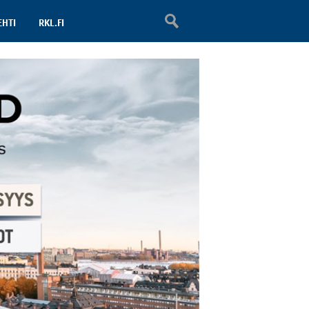
EHTI
RKL.FI