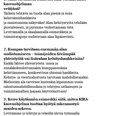
kasvuohjelman
vetäjänä?
Tärkein tehtävä on tuoda alan pieniä ja isoja
kehittämishankkeita
ja onnistumisia näkyväksi! Alan kehitys­työtä tehdään
pirstaleisesti, ja pyrimme verkottamaan tätä.
Levittämällä ja skaalaamalla esimerkkejä ja
toimintatapoja uudistetaan alaa läpäisevästi.
2. Kumpaa tarvitaan enemmän alan
uudistumiseen – toimijoiden tiiviimpää
yhteistyötä vai lisä­rahaa kehityshankkeisiin?
Kaikki lähtee yhteistyöstä: uusia ja
ennakkokuulottomiakin kumppanuuksia
kehittämiseen, konkreettisia yhteisiä hankkeita.
Kehitys- ja vientirahoitusta tarvitaan mahdollistajaksi.
Mielestäni ala tarvitsee kuitenkin kipeimmin uusia
rahoitus­mahdollisuuksia jo tehtyjen ratkaisujen ja
toimintamallien laajaan käyttöönottoon!
3. Kerro käytännön esimerkki­ ­siitä, miten KIRA-
kasvuohjelma­ tuottaa hyötyä rakennustyö­
maiden arkeen.
Levitämme jo tehtyjä ja tekeillä olevia työmaalla