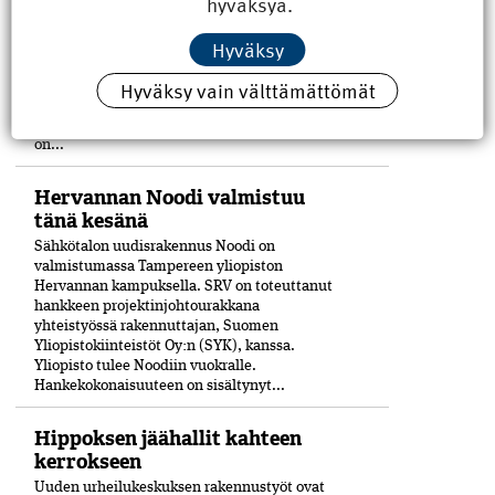
hyväksyä.
keskustaan Eteläpuiston ja Mikonkadun
kulmaan viime vuoden lopussa
Hyväksy
valmistuneessa moni­toimitalossa,
Kulturhuset Fiinissä.
Hyväksy vain välttämättömät
Rakennuskokonaisuuden laajennusosa on
tehty CLT-levyistä. Julkisivuissa on käytetty
puuta ja paljon tiiltä. Uudisrakennuksen
on...
Hervannan Noodi valmistuu
tänä kesänä
Sähkötalon uudisrakennus Noodi on
valmistumassa Tampereen yliopiston
Hervannan kampuksella. SRV on toteuttanut
hankkeen projektinjohtourakkana
yhteistyössä rakennuttajan, Suomen
Yliopistokiinteistöt Oy:n (SYK), kanssa.
Yliopisto tulee Noodiin vuokralle.
Hankekokonaisuuteen on sisältynyt...
Hippoksen jäähallit kahteen
kerrokseen
Uuden urheilukeskuksen rakennustyöt ovat