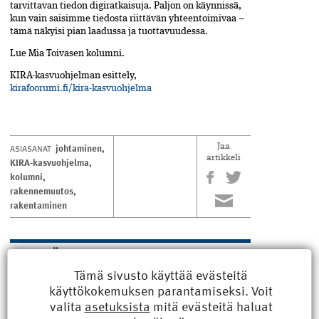
tarvittavan tiedon digiratkaisuja. Paljon on käynnissä,
kun vain saisimme tiedosta riittävän yhteentoimivaa –
tämä näkyisi pian laadussa ja tuottavuudessa.
Lue Mia Toivasen kolumni.
KIRA-kasvuohjelman esittely,
kirafoorumi.fi/kira-kasvuohjelma
johtaminen
,
ASIASANAT
Jaa
artikkeli
KIRA-kasvuohjelma
,
kolumni
,
rakennemuutos
,
rakentaminen
LUE MYÖS
Tämä sivusto käyttää evästeitä
käyttökokemuksen parantamiseksi. Voit
Pori sai uuden kulttuuritalon
valita
asetuksista
mitä evästeitä haluat
Puu on merkittävässä roolissa Porin