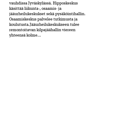
vauhdissa Jyväskylässä. Hipposkeskus
käsittää liikunta-, osaamis- ja
jääurheilukeskukset sekä pysäköintihallin.
Osaamiskeskus palvelee tutkimusta ja
koulutusta.Jääurheilukeskukseen tulee
remontoitavan kilpajäähallin viereen
yhteensä kolme...