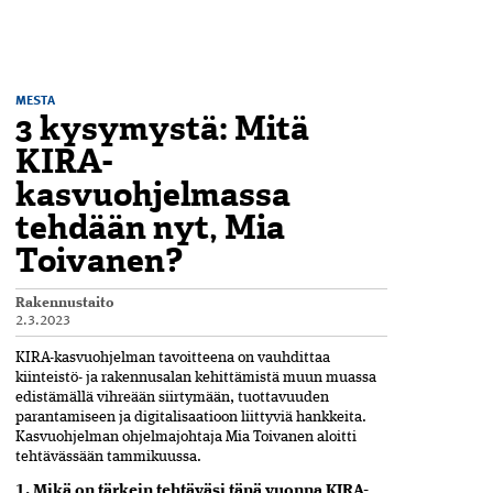
MESTA
3 kysymystä: Mitä
KIRA-
kasvuohjelmassa
tehdään nyt, Mia
Toivanen?
Rakennustaito
2.3.2023
KIRA-kasvuohjelman tavoittee­na on vauhdittaa
kiinteistö- ja rakennus­alan kehittämistä muun muassa
edistämällä vihreään siirtymään, tuottavuuden
parantamiseen ja ­digitalisaatioon liittyviä hankkeita.
Kasvuohjelman ohjelma­johtaja ­Mia Toivanen aloitti
tehtävässään ­tammikuussa.
1. Mikä on tärkein tehtäväsi tänä vuonna KIRA-