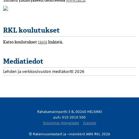
Tutustu yhdistykseen osoitteessa
www.rkl.fi
.
RKL koulutukset
Katso koulutukset
tästä
linkistä.
Mediatiedot
Lehden ja verkkosivuston mediakortti 2026
Rahakamarinportti 3 B, 00240 HELSINKI
puh: 010 2010 500
Tarkemmat yhteystiedot
Evästeet
© Rakennusmestarit ja –insinöörit AMK RKL 2026