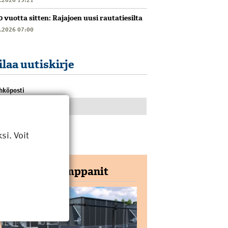
0 vuotta sitten: Rajajoen uusi rautatiesilta
6.2026 07:00
ilaa uutiskirje
hköposti
i. Voit
Yhteistyökumppanit