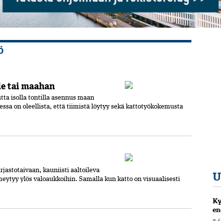
Ö
le tai maahan
tta isolla tontilla asennus maan
ssa on oleellista, että tiimistä löytyy sekä katto­työkokemusta
jastotaivaan, kauniisti aaltoileva
U
meytyy ylös valoaukkoihin. Samalla kun katto on visuaalisesti
Ky
en
8.