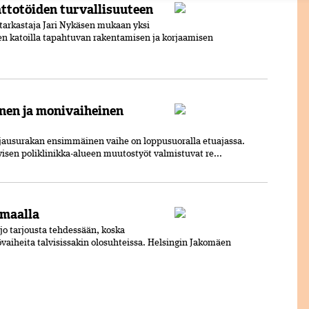
ttotöiden turvallisuuteen
tarkastaja Jari Nykäsen mukaan yksi
en katoilla tapahtuvan rakentamisen ja korjaamisen
inen ja monivaiheinen
rjausurakan ensimmäinen vaihe on loppusuoralla etuajassa.
isen poliklinikka-alueen muutostyöt valmistuvat re...
ömaalla
jo tarjousta tehdessään, koska
övaiheita talvisissakin olosuhteissa. Helsingin Jakomäen