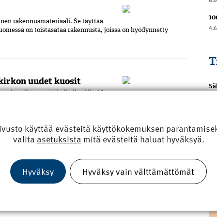
10
inen rakennusmateriaali. Se täyttää
4.
omessa on toistasataa rakennusta, joissa on hyödynnetty
T
irkon uudet kuosit
Sä
laiselle graniittikalliolle. Alle 40-
, kun katon liimapuupalkit alkoivat halkeilla. Kupari hohtaa,
ivusto käyttää evästeitä käyttökokemuksen parantamiseks
valita
asetuksista
mitä evästeitä haluat hyväksyä.
opasementtikatto.
nnöllisesti kokeillut rakentamalla
Hyväksy
Hyväksy vain välttämättömät
sta käyttäen sementtilaastista ja huovasta suomuskerroksin.