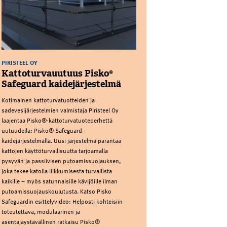
PIRISTEEL OY
Kattoturvauutuus Pisko®
Safeguard kaidejärjestelmä
Kotimainen kattoturvatuotteiden ja
sadevesijärjestelmien valmistaja Piristeel Oy
laajentaa Pisko®-kattoturvatuoteperhettä
uutuudella: Pisko® Safeguard -
kaidejärjestelmällä. Uusi järjestelmä parantaa
kattojen käyttöturvallisuutta tarjoamalla
pysyvän ja passiivisen putoamissuojauksen,
joka tekee katolla liikkumisesta turvallista
kaikille – myös satunnaisille kävijöille ilman
putoamissuojauskoulutusta. Katso Pisko
Safeguardin esittelyvideo: Helposti kohteisiin
toteutettava, modulaarinen ja
asentajaystävällinen ratkaisu Pisko®