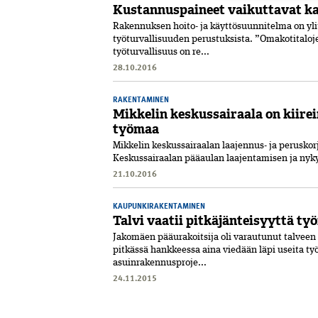
Kustannuspaineet vaikuttavat ka
Rakennuksen hoito- ja käyttösuunnitelma on yli
työturvallisuuden perustuksista. ”Omakotitaloj
työturvallisuus on re...
28.10.2016
RAKENTAMINEN
Mikkelin keskussairaala on kiire
työmaa
Mikkelin keskussairaalan laajennus- ja perusko
Keskussairaalan pääaulan laajentamisen ja nyky
21.10.2016
KAUPUNKIRAKENTAMINEN
Talvi vaatii pitkäjänteisyyttä ty
Jakomäen pääurakoitsija oli varautunut talveen 
pitkässä hankkeessa aina viedään läpi useita ty
asuinrakennusproje...
24.11.2015