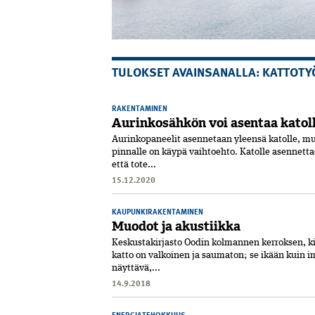
TULOKSET AVAINSANALLA: KATTOTY
RAKENTAMINEN
Aurinkosähkön voi asentaa katol
Aurinkopaneelit asennetaan yleensä katolle, mu
pinnalle on käypä vaihtoehto. Katolle asennettae
että tote...
15.12.2020
KAUPUNKIRAKENTAMINEN
Muodot ja akustiikka
Keskustakirjasto Oodin kolmannen kerroksen, kir
katto on valkoinen ja saumaton; se ikään kuin i
näyttävä,...
14.9.2018
ENERGIATEHOKKUUS