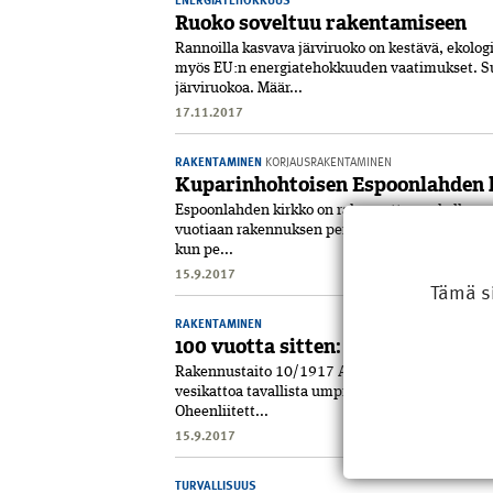
Ruoko soveltuu rakentamiseen
Rannoilla kasvava järviruoko on kestävä, ekolog
myös EU:n energiatehokkuuden vaatimukset. Su
järviruokoa. Määr...
17.11.2017
RAKENTAMINEN
KORJAUSRAKENTAMINEN
Kuparinhohtoisen Espoonlahden k
Espoonlahden kirkko on rakennettu vankalle suoma
vuotiaan rakennuksen peruskorjaus aikaistettiin
kun pe...
15.9.2017
Tämä s
RAKENTAMINEN
100 vuotta sitten: Uutuuksia. Hu
Rakennustaito 10/1917 Allekirjoittanut on käytä
vesikattoa tavallista umpinaista ruodelaudoitu
Oheenliitett...
15.9.2017
TURVALLISUUS