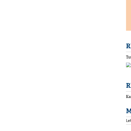
R
Tu
R
Ka
M
Le