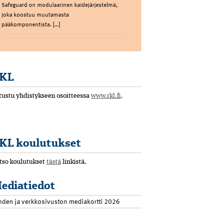
Safeguard on modulaarinen kaidejärjestelmä,
joka koostuu muutamasta
pääkomponentista. […]
KL
tustu yhdistykseen osoitteessa
www.rkl.fi
.
KL koulutukset
tso koulutukset
tästä
linkistä.
ediatiedot
hden ja verkkosivuston mediakortti 2026