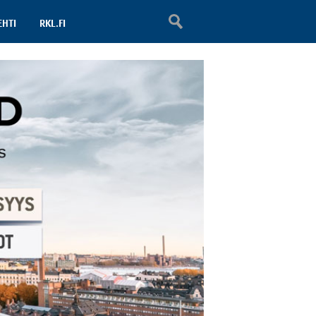
EHTI
RKL.FI