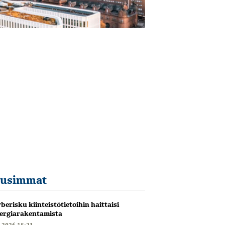
usimmat
berisku kiinteistötietoihin haittaisi
ergiarakentamista
6.2026 15:21