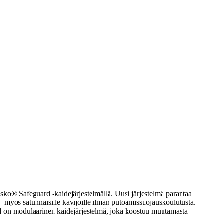
isko® Safeguard -kaidejärjestelmällä. Uusi järjestelmä parantaa
e – myös satunnaisille kävijöille ilman putoamissuojauskoulutusta.
ard on modulaarinen kaidejärjestelmä, joka koostuu muutamasta