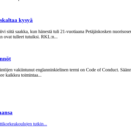
uskaltaa kysyä
ivi siitä saakka, kun hänestä tuli 21-vuo­tiaana Petäjäskosken nuoriso­s
ovat tulleet tutuiksi. RKL:n...
ännöt
Sääntöjen vakiintunut englanninkielinen termi on Code of Conduct. Säänn
kee kaikkea toimintaa...
aansa
korkeakoulujen tutkin...