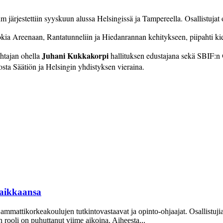
jestettiin syyskuun alussa Helsingissä ja Tampereella. Osallistujat ova
ia Areenaan, Rantatunneliin ja Hiedanrannan kehitykseen, piipahti kier
Juhani Kukka­korpi
htajan ohella
hallituksen edustajana sekä SBIF:n
osta Säätiön ja Helsingin yhdistyksen vieraina.
aikkaansa
mattikorkeakoulujen tutkintovastaavat ja opinto-ohjaajat. Osallistuj
oli on puhuttanut viime ­aikoina. ­Aiheesta...