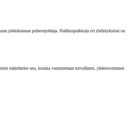
euran johtokunnan puheenjohtaja. Hallituspaikkoja eri yhdistyksissä on
östö määrittelee sen, kuinka varmistetaan turvallinen, yhdenvertainen