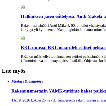
Hallituksen jäsen esittelyssä: Antti Mäkelä 
Rakennusinsinööri Antti Mäkelä, 60, on ollut yhdistysakti
kertynyt yli kymmenen. Kaupunginkin luottamustoimetkin 
RKL-uutisia: RKL määritteli eettiset pelisä
RKL on määritellyt toiminnalleen eettiset peli­säännöt. 
ja kun­nioittava toimintaympäristö kaikille. Ohjeistus kos
Lue myös
Mestari & insinööri
Rakennusmestarin YAMK-tutkinto hakee paikk
TALK 2026 kokosi 26.–27.3. Tampereelle rakennusalan ammatti