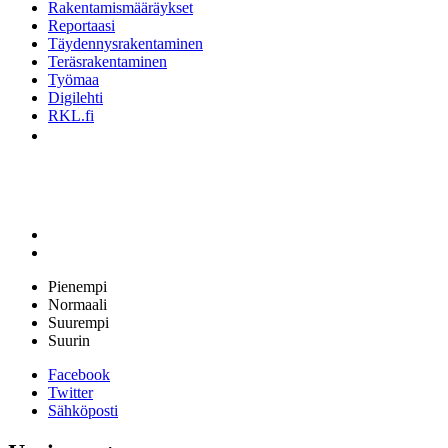
Rakentamismääräykset
Reportaasi
Täydennysrakentaminen
Teräsrakentaminen
Työmaa
Digilehti
RKL.fi
Pienempi
Normaali
Suurempi
Suurin
Facebook
Twitter
Sähköposti