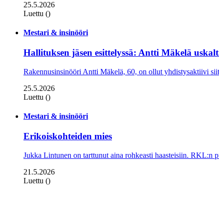
25.5.2026
Luettu ()
Mestari & insinööri
Hallituksen jäsen esittelyssä: Antti Mäkelä uskal
Rakennusinsinööri Antti Mäkelä, 60, on ollut yhdistysaktiivi sii
25.5.2026
Luettu ()
Mestari & insinööri
Erikoiskohteiden mies
Jukka Lintunen on tarttunut aina rohkeasti haasteisiin. RKL:n p
21.5.2026
Luettu ()