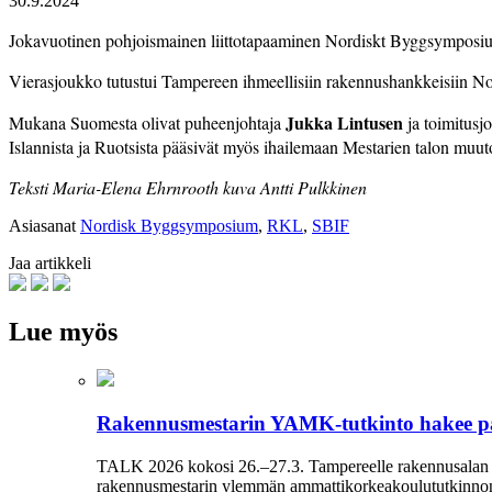
30.9.2024
Jokavuotinen pohjoismainen liittotapaaminen Nordiskt Byggsymposium jär
Vierasjoukko tutustui Tampereen ihmeellisiin rakennushankkeisiin Nok
Jukka Lintusen
Mukana Suomesta olivat puheenjohtaja
ja toimitusjo
Islannista ja Ruotsista pääsivät myös ihailemaan Mestarien talon muut
Teksti Maria-Elena Ehrnrooth kuva Antti Pulkkinen
Asiasanat
Nordisk Byggsymposium
,
RKL
,
SBIF
Jaa artikkeli
Lue myös
Rakennusmestarin YAMK-tutkinto hakee p
TALK 2026 kokosi 26.–27.3. Tampereelle rakennusalan am
rakennusmestarin ylemmän ammattikorkeakoulututkinnon ro