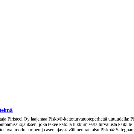
telmä
taja Piristeel Oy laajentaa Pisko®-kattoturvatuoteperhettä uutuudella: P
 putoamissuojauksen, joka tekee katolla liikkumisesta turvallista kaikill
eutettava, modulaarinen ja asentajaystävällinen ratkaisu Pisko® Safegu