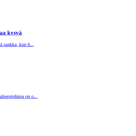
taa kysyä
tä saakka, kun h...
uheenjohtaja on o...