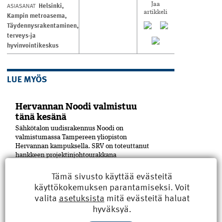
Helsinki
,
ASIASANAT
Jaa
artikkeli
Kampin metroasema
,
Täydennysrakentaminen
,
terveys-ja
hyvinvointikeskus
LUE MYÖS
Hervannan Noodi valmistuu
tänä kesänä
Sähkötalon uudisrakennus Noodi on
valmistumassa Tampereen yliopiston
Hervannan kampuksella. SRV on toteuttanut
hankkeen projektinjohtourakkana
yhteistyössä rakennuttajan, Suomen
Tämä sivusto käyttää evästeitä
Yliopistokiinteistöt Oy:n (SYK), kanssa.
Yliopisto tulee Noodiin vuokralle.
käyttökokemuksen parantamiseksi. Voit
Hankekokonaisuuteen on sisältynyt...
valita
asetuksista
mitä evästeitä haluat
hyväksyä.
Pori sai uuden kulttuuritalon