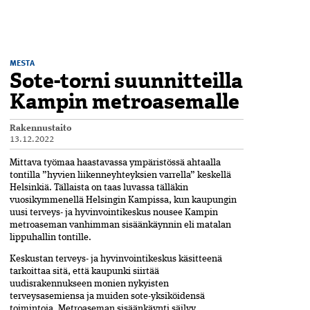
MESTA
Sote-torni suunnitteilla
Kampin metroasemalle
Rakennustaito
13.12.2022
Mittava työmaa haastavassa ympäristössä ahtaalla
tontilla ”hyvien liikenneyhteyksien varrella” keskellä
Helsinkiä. Tällaista on taas luvassa tälläkin
vuosikymmenellä Helsingin Kampissa, kun kaupungin
uusi terveys- ja hyvinvointikeskus nousee Kampin
metroaseman vanhimman sisäänkäynnin eli matalan
lippuhallin tontille.
Keskustan terveys- ja hyvinvointikeskus käsitteenä
tarkoittaa sitä, että kaupunki siirtää
uudisrakennukseen monien nykyisten
terveysasemiensa ja muiden sote-yksiköidensä
toimintoja. Metroaseman sisäänkäynti säilyy