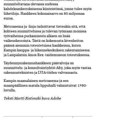
suunniteltavana olevassa uudessa
kahdeksankerroksisessa kiinteistössä, jonne tulee myös
liiketiloja. Hankkeen kokonaisarvo on 80 miljoonaa
euroa.
Metroasema ja -linja tarkoittavat tietenkin sitä, että
kohteen suunnittelussa ja tulevan työmaan monissa
työvaiheissa purkamisesta alkaen on lisää
vaikeuskerrointa. Tästä on kokemusta­ kivenheiton
päässä aiemmin toteutetuissa hankkeissa, kuten
Kampin kauppa- ja liikennekeskuksen rakentamisessa
ja Lasipalatsin Amos Rex -taidemuseon toteutuksessa.
Täydennysrakennushankkeen päävalvoja on
suunnittelu- ja konsultointi­yhtiö Afry, joka myös vastaa
rakennusteknisten ja LVIA-töiden valvonnasta.
Kampin maanalainen metroasema ja sen
maanpäällinen matala lippuhalli valmistuivat 1980-
luvulla.
Teksti Martti Ristimäki kuva Adobe