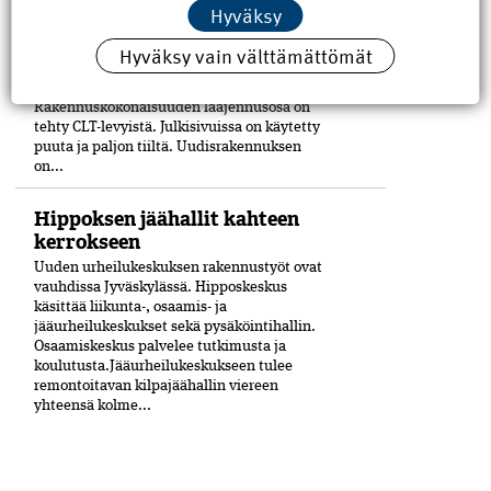
Hyväksy
Puu on merkittävässä roolissa Porin
keskustaan Eteläpuiston ja Mikonkadun
Hyväksy vain välttämättömät
kulmaan viime vuoden lopussa
valmistuneessa moni­toimitalossa,
Kulturhuset Fiinissä.
Rakennuskokonaisuuden laajennusosa on
tehty CLT-levyistä. Julkisivuissa on käytetty
puuta ja paljon tiiltä. Uudisrakennuksen
on...
Hippoksen jäähallit kahteen
kerrokseen
Uuden urheilukeskuksen rakennustyöt ovat
vauhdissa Jyväskylässä. Hipposkeskus
käsittää liikunta-, osaamis- ja
jääurheilukeskukset sekä pysäköintihallin.
Osaamiskeskus palvelee tutkimusta ja
koulutusta.Jääurheilukeskukseen tulee
remontoitavan kilpajäähallin viereen
yhteensä kolme...