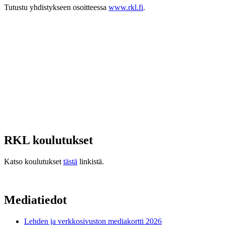
Tutustu yhdistykseen osoitteessa
www.rkl.fi
.
RKL koulutukset
Katso koulutukset
tästä
linkistä.
Mediatiedot
Lehden ja verkkosivuston mediakortti 2026