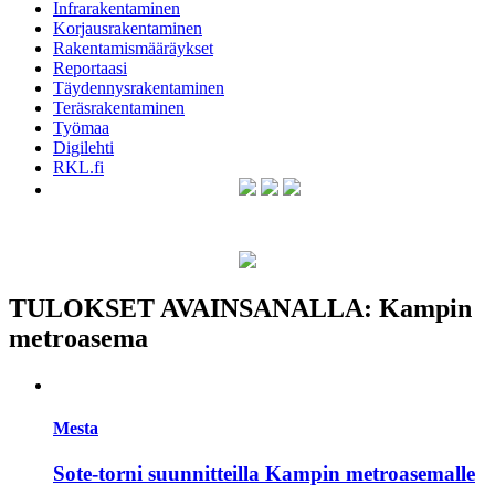
Infrarakentaminen
Korjausrakentaminen
Rakentamismääräykset
Reportaasi
Täydennysrakentaminen
Teräsrakentaminen
Työmaa
Digilehti
RKL.fi
TULOKSET AVAINSANALLA: Kampin
metroasema
Mesta
Sote-torni suunnitteilla Kampin metroasemalle