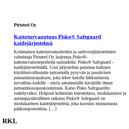
Piristeel Oy
Kattoturvauutuus Pisko® Safeguard
kaidejärjestelmä
Kotimainen kattoturvatuotteiden ja sadevesijärjestelmien
valmistaja Piristeel Oy laajentaa Pisko®-
kattoturvatuoteperhettä uutuudella: Pisko® Safeguard -
kaidejärjestelmällä. Uusi järjestelmä parantaa kattojen
käyttöturvallisuutta tarjoamalla pysyvän ja passiivisen
putoamissuojauksen, joka tekee katolla liikkumisesta
turvallista kaikille – myös satunnaisille kävijöille ilman
putoamissuojauskoulutusta. Katso Pisko Safeguardin
esittelyvideo: Helposti kohteisiin toteutettava, modulaarinen ja
asentajaystävällinen ratkaisu Pisko® Safeguard on
modulaarinen kaidejärjestelmä, joka koostuu muutamasta
pääkomponentista. […]
RKL