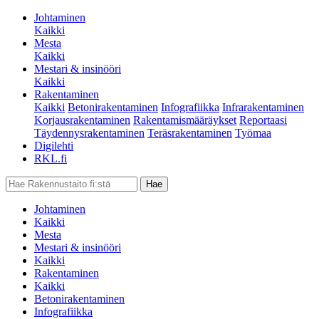
Johtaminen
Kaikki
Mesta
Kaikki
Mestari & insinööri
Kaikki
Rakentaminen
Kaikki
Betonirakentaminen
Infografiikka
Infrarakentaminen
Korjausrakentaminen
Rakentamismääräykset
Reportaasi
Täydennysrakentaminen
Teräsrakentaminen
Työmaa
Digilehti
RKL.fi
Johtaminen
Kaikki
Mesta
Mestari & insinööri
Kaikki
Rakentaminen
Kaikki
Betonirakentaminen
Infografiikka