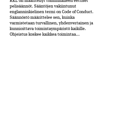
RKL on määritellyt toiminnalleen eettiset
peli­säännöt. Sääntöjen vakiintunut
englanninkielinen termi on Code of Conduct.
Säännöstö määrittelee sen, kuinka
varmistetaan turvallinen, yhdenvertainen ja
kun­nioittava toimintaympäristö kaikille.
Ohjeistus koskee kaikkea toimintaa...