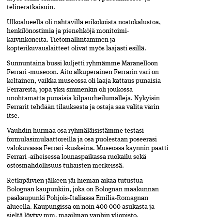
telineratkaisuin.
Ulkoalueella oli nähtävillä erikokoista nostokalustoa,
henkilönostimia ja pienehköjä monitoimi-
kaivinkoneita. Tietomallintaminen ja
kopterikuvauslaitteet olivat myös laajasti esillä.
Sunnuntaina bussi kuljetti ryhmämme Maranelloon
Ferrari -museoon. Aito alkuperäinen Ferrarin väri on
keltainen, vaikka museossa oli laaja kattaus punaisia
Ferrareita, jopa yksi sininenkin oli joukossa
unohtamatta punaisia kilpaurheilumalleja. Nykyisin
Ferrarit tehdään tilauksesta ja ostaja saa valita värin
itse.
Vauhdin hurmaa osa ryhmäläisistämme testasi
formulasimulaattoreilla ja osa puolestaan poseerasi
valokuvassa Ferrari -kuskeina. Museossa käynnin päätti
Ferrari -aiheisessa lounaspaikassa ruokailu sekä
ostosmahdollisuus tuliaisten merkeissä.
Retkipäivien jälkeen jäi hieman aikaa tutustua
Bolognan kaupunkiin, joka on Bolognan maakunnan
pääkaupunki Pohjois-Italiassa Emilia-Romagnan
alueella. Kaupungissa on noin 400 000 asukasta ja
sieltä löytyy mm. maailman vanhin yliopisto.