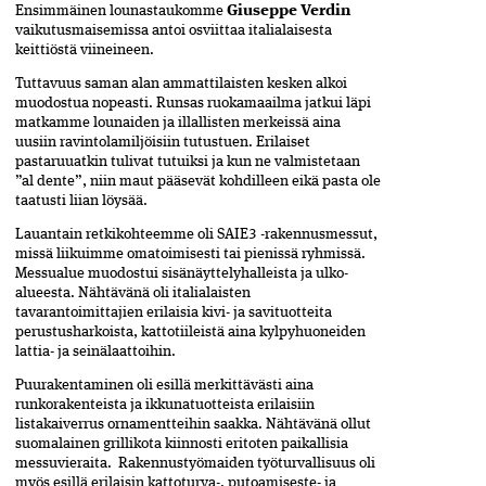
Ensimmäinen lounastaukomme
Giuseppe Verdin
vaikutusmaisemissa antoi osviittaa italialaisesta
keittiöstä viineineen.
Tuttavuus saman alan ammattilaisten kesken alkoi
muodostua nopeasti. Runsas ruokamaailma jatkui läpi
matkamme lounaiden ja illallisten merkeissä aina
uusiin ravintolamiljöisiin tutustuen. Erilaiset
pastaruuatkin tulivat tutuiksi ja kun ne valmistetaan
”al dente”, niin maut pääsevät kohdilleen eikä pasta ole
taatusti liian löysää.
Lauantain retkikohteemme oli SAIE3 -rakennusmessut,
missä liikuimme omatoimisesti tai pienissä ryhmissä.
Messualue muodostui sisänäyttelyhalleista ja ulko-
alueesta. Nähtävänä oli italialaisten
tavarantoimittajien erilaisia kivi- ja savituotteita
perustusharkoista, kattotiileistä aina kylpyhuoneiden
lattia- ja seinälaattoihin.
Puurakentaminen oli esillä merkittävästi aina
runkorakenteista ja ikkunatuotteista erilaisiin
listakaiverrus ornamentteihin saakka. Nähtävänä ollut
suomalainen grillikota kiinnosti eritoten paikallisia
messuvieraita. Rakennustyömaiden työturvallisuus oli
myös esillä erilaisin kattoturva-, putoamiseste- ja