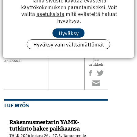
Tämä sivusto käyttää evästeitä
käyttökokemuksen parantamiseksi. Voit
Aholle
, ken hoiti käytännönjärjestelyitä taustalla ja
matkanjohtaja
Ari Autiolle
, ken piti huolta siitä, että
valita
asetuksista
mitä evästeitä haluat
jokainen oli mukana kaikissa matkan kohokohdissa.
hyväksyä.
Teksti: Eija Tuppurainen ja Kari Miettinen, Kuopion piiri
Hyväksy
Kuvat: Eija Tuppurainen
Hyväksy vain välttämättömät
ASIASANAT
Jaa
artikkeli
LUE MYÖS
Rakennusmestarin YAMK-
tutkinto hakee paikkaansa
TALK 2026 kokosi 26.–27.3. Tampereelle