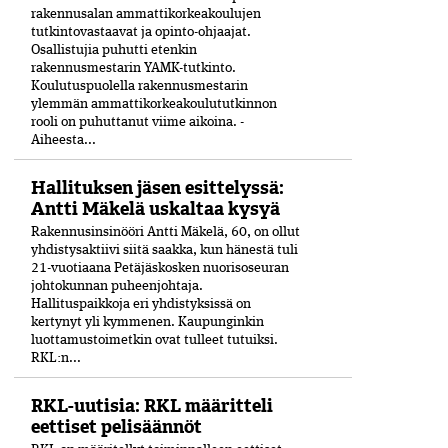
rakennusalan ammattikorkeakoulujen
tutkintovastaavat ja opinto-ohjaajat.
Osallistujia puhutti etenkin
rakennusmestarin YAMK-tutkinto.
Koulutuspuolella rakennusmestarin
ylemmän ammattikorkeakoulututkinnon
rooli on puhuttanut viime ­aikoina. ­
Aiheesta...
Hallituksen jäsen esittelyssä:
Antti Mäkelä uskaltaa kysyä
Rakennusinsinööri Antti Mäkelä, 60, on ollut
yhdistysaktiivi siitä saakka, kun hänestä tuli
21-vuo­tiaana Petäjäskosken nuoriso­seuran
johtokunnan puheenjohtaja.
Hallituspaikkoja eri yhdistyksissä on
kertynyt yli kymmenen. Kaupunginkin
luottamustoimetkin ovat tulleet tutuiksi.
RKL:n...
RKL-uutisia: RKL määritteli
eettiset pelisäännöt