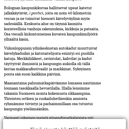
Bolognan kaupunkikuvaa hallitsevat upeat katetut
jalkakäytävät,
i portici
, joita on noin 40 kilometrin
verran ja ne toimivat hienosti kävelyväylinä myös
sadesäällä. Keskusta-alue on täynnä kauniita
koristeellisia vanhoja rakennuksia, kirkkoja ja patsaita.
Osa vieraili kirkontorneissa kuvaten kaupunkimiljöötä
ylhäältä käsin.
Viikonloppuisin ydinkeskustan autokadut muuttuivat
kävelykaduiksi ja katutaitelijoita esiintyi eri puolilla
katuja. Merkkiliikkeet, ravintolat, kahvilat ja kadut
täyttyivät ihmisistä ja kaupungin aukiolla oli tällä
kertaa makkarafestivaalit ja markkinat. Syksyinen
pouta sää suosi kaikkina päivinä.
Maanantaina paluumatkapäivämme lomassa nautimme
lounaan tasokkaalla hevostilalla. Illalla lensimme
takaisin Suomeen monta kokemusta rikkaampina.
Yhteisten retkien ja ruokailuhetkienkin ansiosta
ryhmämme tiivistyi ja parhaimmillaan osa tutustui
kaupungin yöelämäänkin.
Varmasti jokainen meistä stipendimatkalaisista piti
matkaa antoisana ja haluaa kiittää Rakennusmestarien
Säätiötä upeasta kokemuksesta. Kiitokset
Kaisa