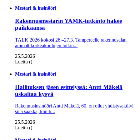
Mestari & insinööri
Rakennusmestarin YAMK-tutkinto hakee
paikkaansa
TALK 2026 kokosi 26.–27.3. Tampereelle rakennusalan
ammattikorkeakoulujen tutkin...
25.5.2026
Luettu ()
Mestari & insinööri
Hallituksen jäsen esittelyssä: Antti Mäkelä
uskaltaa kysyä
Rakennusinsinööri Antti Mäkelä, 60, on ollut yhdistysaktiivi
siitä saakka, kun h...
25.5.2026
Luettu ()