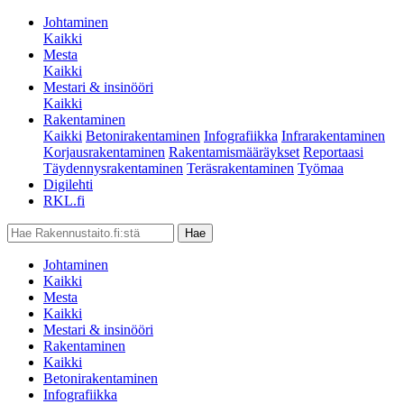
Johtaminen
Kaikki
Mesta
Kaikki
Mestari & insinööri
Kaikki
Rakentaminen
Kaikki
Betonirakentaminen
Infografiikka
Infrarakentaminen
Korjausrakentaminen
Rakentamismääräykset
Reportaasi
Täydennysrakentaminen
Teräsrakentaminen
Työmaa
Digilehti
RKL.fi
Johtaminen
Kaikki
Mesta
Kaikki
Mestari & insinööri
Rakentaminen
Kaikki
Betonirakentaminen
Infografiikka