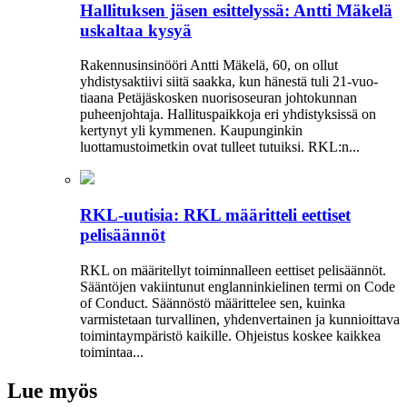
Hallituksen jäsen esittelyssä: Antti Mäkelä
uskaltaa kysyä
Rakennusinsinööri Antti Mäkelä, 60, on ollut
yhdistysaktiivi siitä saakka, kun hänestä tuli 21-vuo­
tiaana Petäjäskosken nuoriso­seuran johtokunnan
puheenjohtaja. Hallituspaikkoja eri yhdistyksissä on
kertynyt yli kymmenen. Kaupunginkin
luottamustoimetkin ovat tulleet tutuiksi. RKL:n...
RKL-uutisia: RKL määritteli eettiset
pelisäännöt
RKL on määritellyt toiminnalleen eettiset peli­säännöt.
Sääntöjen vakiintunut englanninkielinen termi on Code
of Conduct. Säännöstö määrittelee sen, kuinka
varmistetaan turvallinen, yhdenvertainen ja kun­nioittava
toimintaympäristö kaikille. Ohjeistus koskee kaikkea
toimintaa...
Lue myös