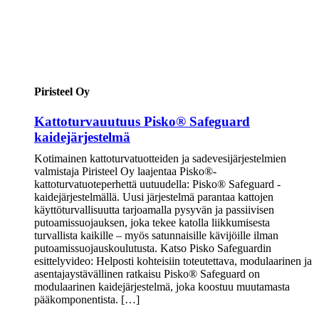
Piristeel Oy
Kattoturvauutuus Pisko® Safeguard
kaidejärjestelmä
Kotimainen kattoturvatuotteiden ja sadevesijärjestelmien
valmistaja Piristeel Oy laajentaa Pisko®-
kattoturvatuoteperhettä uutuudella: Pisko® Safeguard -
kaidejärjestelmällä. Uusi järjestelmä parantaa kattojen
käyttöturvallisuutta tarjoamalla pysyvän ja passiivisen
putoamissuojauksen, joka tekee katolla liikkumisesta
turvallista kaikille – myös satunnaisille kävijöille ilman
putoamissuojauskoulutusta. Katso Pisko Safeguardin
esittelyvideo: Helposti kohteisiin toteutettava, modulaarinen ja
asentajaystävällinen ratkaisu Pisko® Safeguard on
modulaarinen kaidejärjestelmä, joka koostuu muutamasta
pääkomponentista. […]