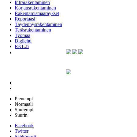
Infrarakentaminen
Korjausrakentaminen
Rakentamismääräykset
Reportaasi
Täydennysrakentaminen
Teräsrakentaminen
Työmaa
Digilehti
RKL.fi
Pienempi
Normaali
Suurempi
Suurin
Facebook
Twitter
Sähköposti