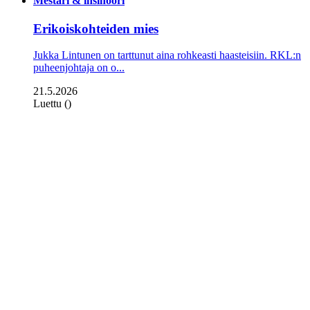
Mestari & insinööri
Erikoiskohteiden mies
Jukka Lintunen on tarttunut aina rohkeasti haasteisiin. RKL:n
puheenjohtaja on o...
21.5.2026
Luettu ()