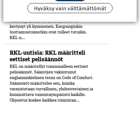
yhdistysaktiivi siitä saakka, kun hänestä tuli
Hyväksy vain välttämättömät
21-vuo­tiaana Petäjäskosken nuoriso­seuran
johtokunnan puheenjohtaja.
Hallituspaikkoja eri yhdistyksissä on
kertynyt yli kymmenen. Kaupunginkin
luottamustoimetkin ovat tulleet tutuiksi.
RKL:n...
RKL-uutisia: RKL määritteli
eettiset pelisäännöt
RKL on määritellyt toiminnalleen eettiset
peli­säännöt. Sääntöjen vakiintunut
englanninkielinen termi on Code of Conduct.
Säännöstö määrittelee sen, kuinka
varmistetaan turvallinen, yhdenvertainen ja
kun­nioittava toimintaympäristö kaikille.
Ohjeistus koskee kaikkea toimintaa...