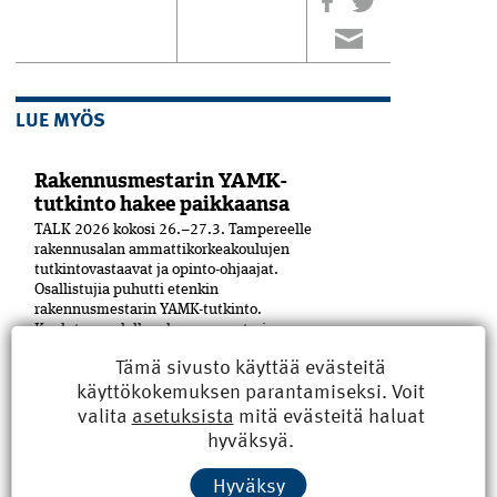
LUE MYÖS
Rakennusmestarin YAMK-
tutkinto hakee paikkaansa
TALK 2026 kokosi 26.–27.3. Tampereelle
rakennusalan ammattikorkeakoulujen
tutkintovastaavat ja opinto-ohjaajat.
Osallistujia puhutti etenkin
rakennusmestarin YAMK-tutkinto.
Koulutuspuolella rakennusmestarin
ylemmän ammattikorkeakoulututkinnon
Tämä sivusto käyttää evästeitä
rooli on puhuttanut viime ­aikoina. ­
käyttökokemuksen parantamiseksi. Voit
Aiheesta...
valita
asetuksista
mitä evästeitä haluat
hyväksyä.
Hallituksen jäsen esittelyssä:
Antti Mäkelä uskaltaa kysyä
Hyväksy
Rakennusinsinööri Antti Mäkelä, 60, on ollut